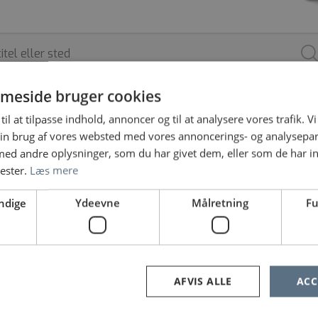
meside bruger cookies
til at tilpasse indhold, annoncer og til at analysere vores trafik. V
ARBEJDSSTED
ANSÆTTELSESFORM
in brug af vores websted med vores annoncerings- og analysepa
d andre oplysninger, som du har givet dem, eller som de har in
nester.
Læs mere
ndige
Ydeevne
Målretning
Fu
e ingen jobopslag, prøv at søge på noget andet eller fjern nog
«
1
2
3
»
AFVIS ALLE
ACC