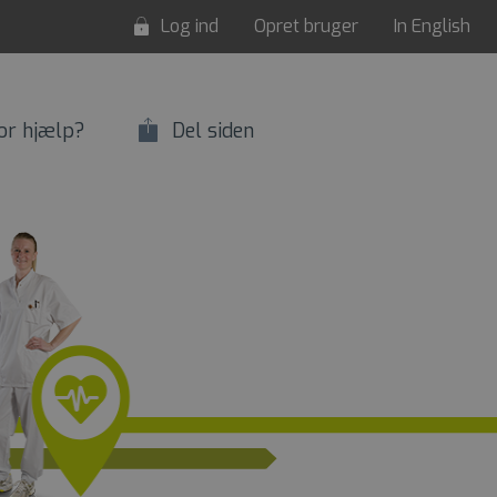
Log ind
Opret bruger
In English
or hjælp?
Del siden