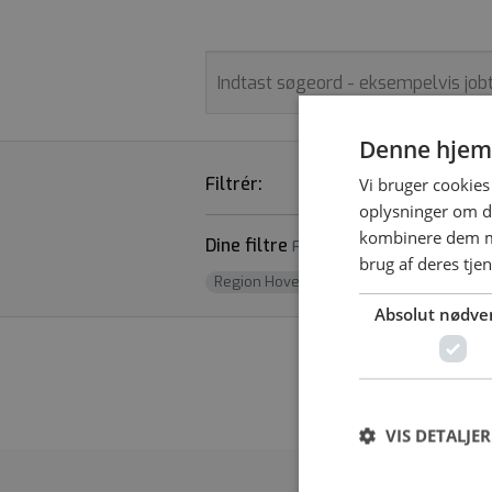
Denne hjem
Filtrér:
STILLINGSTYPE
Vi bruger cookies 
oplysninger om d
kombinere dem me
Dine filtre
Fjern alle
brug af deres tje
Region Hovedstaden
x
Absolut nødve
Vi fandt desværr
VIS DETALJER