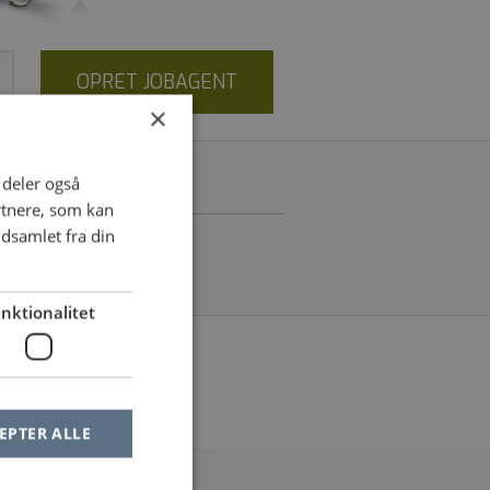
OPRET JOBAGENT
×
i deler også
rtnere, som kan
dsamlet fra din
nktionalitet
le af dine filtre
EPTER ALLE