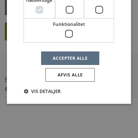
nødvendige
LOG IND
Glemt dit log ind?
Funktionalitet
OPRET NY BRUGER
ACCEPTER ALLE
AFVIS ALLE
•
Tilgængelighedserklæring
© Sundheds
jobs
.dk
VIS DETALJER