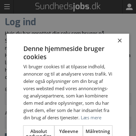
Log ind
Hvis du har oprettet dig selv som bruger på
×
Sundhedsjobs kan du herunder logge ind med den e-
Denne hjemmeside bruger
mailadresse og adgangskode du har oprettet dig med.
Har du glemt din adgangskode kan du bestille en ny via
cookies
linket “Glemt dit log ind” herunder.
Vi bruger cookies til at tilpasse indhold,
Har du ikke tidligere oprettet dig selv som bruger kan
annoncer og til at analysere vores trafik. Vi
du oprette dig via knappen “Opret ny bruger”.
deler også oplysninger om din brug af
vores websted med vores annoncerings-
Email
og analysepartnere, som kan kombinere
dem med andre oplysninger, som du har
givet dem, eller som de har indsamlet fra
Adgangskode
din brug af deres tjenester.
Læs mere
Absolut
Ydeevne
Målretning