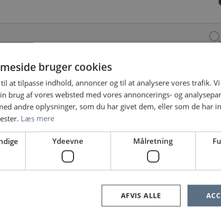
meside bruger cookies
til at tilpasse indhold, annoncer og til at analysere vores trafik. V
ARBEJDSSTED
ANSÆTTELSESFORM
in brug af vores websted med vores annoncerings- og analysepa
d andre oplysninger, som du har givet dem, eller som de har in
nester.
Læs mere
ndige
Ydeevne
Målretning
Fu
e ingen jobopslag, prøv at søge på noget andet eller fjern nog
«
1
2
3
»
AFVIS ALLE
ACC