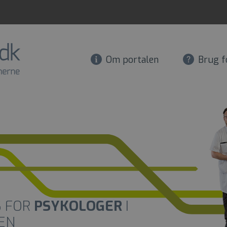
Om portalen
Brug f
S FOR
PSYKOLOGER
I
EN