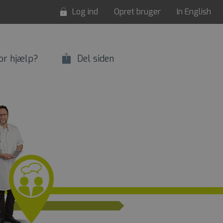
Log ind
Opret bruger
In English
or hjælp?
Del siden