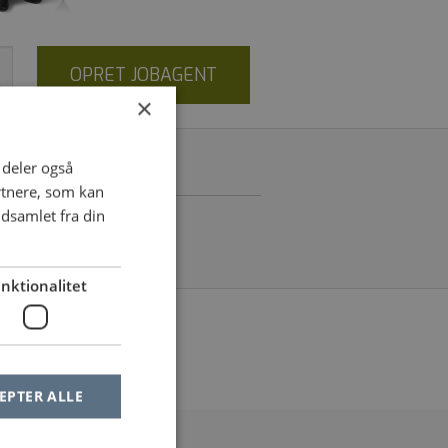
OPRET JOBAGENT
×
i deler også
rtnere, som kan
dsamlet fra din
nktionalitet
le af dine filtre
EPTER ALLE