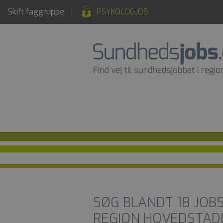
Skift faggruppe
PSYKOLOGJOB
SØG BLANDT
18
JOB
REGION HOVEDSTAD