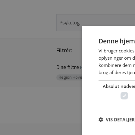
Denne hjem
Filtrér:
STILLINGSTYPER
Vi bruger cookies 
oplysninger om d
kombinere dem me
Dine filtre
Fjern alle
brug af deres tje
Region Hovedstaden
x
Absolut nødve
Vi fandt desværr
VIS DETALJER