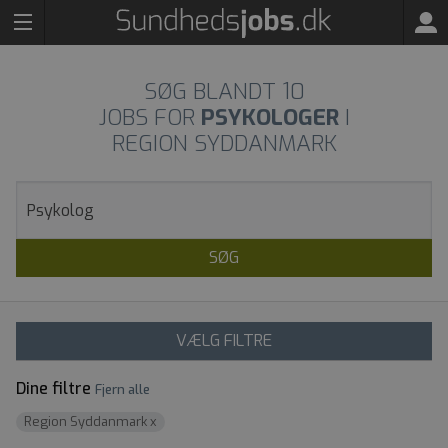
SØG BLANDT
10
JOBS FOR
PSYKOLOGER
I
REGION SYDDANMARK
SØG
VÆLG FILTRE
Dine filtre
Fjern alle
Region Syddanmark
x