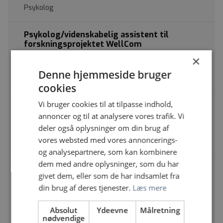
Psykolog
Psykolog/videnskabelig assistent til
forskningsprojektet WellCom
OUH Odense Universitetshospital,
×
Odense | Hospitalsringen 90, 5260 Odense S
Denne hjemmeside bruger
Psykolog
cookies
Vi bruger cookies til at tilpasse indhold,
Psykolog til DAT-team LP Svendborg
annoncer og til at analysere vores trafik. Vi
Psykiatrien i Region Syddanmark,
deler også oplysninger om din brug af
Svendborg | Vilhelmskildevej 1E, 5700 Svendborg
vores websted med vores annoncerings-
Psykolog
og analysepartnere, som kan kombinere
dem med andre oplysninger, som du har
Praksisuddannet psykolog med interesse for
givet dem, eller som de har indsamlet fra
komplekse tværfaglige vurderinger søges til
din brug af deres tjenester.
Læs mere
Center for Kønsidentitet Odense
OUH Odense Universitetshospital, Odense | J.B.
Absolut
Ydeevne
Målretning
Winsløws Vej 4, Odense, Danmark, 5000 Odense C
nødvendige