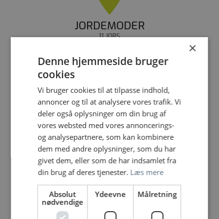
JORDEMODER
11 JOBS
×
Denne hjemmeside bruger
cookies
Vi bruger cookies til at tilpasse indhold,
annoncer og til at analysere vores trafik. Vi
LÆGE
deler også oplysninger om din brug af
268 JOBS
vores websted med vores annoncerings-
og analysepartnere, som kan kombinere
dem med andre oplysninger, som du har
givet dem, eller som de har indsamlet fra
din brug af deres tjenester.
Læs mere
Absolut
Ydeevne
Målretning
LÆGESEKRETÆR
nødvendige
107 JOBS