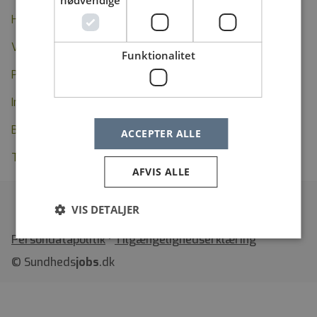
nødvendige
Hvem kan annoncere?
Vil du i kontakt med Sundhedsjobs.dk?
Funktionalitet
Persondatapolitik
Indsamling af dine oplysninger
Besøg regionerne
ACCEPTER ALLE
Tilgængelighedserklæring
AFVIS ALLE
VIS DETALJER
•
Tilgængelighedserklæring
© Sundheds
jobs
.dk