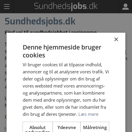
Sundhedsjobs.dk
Find vej til sundhedsjobbet i regionerne
×
Sundhedsjobs.dk samler annoncering af ledige
Denne hjemmeside bruger
sundhedsjobs fra de fem danske regioner, Grønland og
cookies
Færøerne på én portal. Portalens formål er at danne én
Vi bruger cookies til at tilpasse indhold,
attraktiv indgang til dit overblik over jobmuligheder i
annoncer og til at analysere vores trafik. Vi
størstedelen af sundhedssektoren og at effektivisere
deler også oplysninger om din brug af
regionernes rekruttering af medarbejdere til
vores websted med vores annoncerings-
annoncerede sundhedsjobs.
og analysepartnere, som kan kombinere
Læs mere om
hvem
, der står bag Sundhedsjobs.dk og
dem med andre oplysninger, som du har
hvem, der kan
annoncere
på portalen.
givet dem, eller som de har indsamlet fra
din brug af deres tjenester.
Læs mere
Om portalen
Absolut
Ydeevne
Målretning
Hvem står bag Sundhedsjobs.dk?