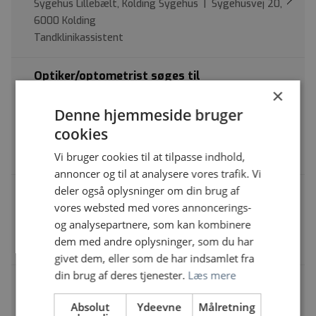
Sygehus Lillebælt, Kolding Sygehus | Sygehusvej 20,
6000 Kolding
Tandklinikassistent
Optiker/optometrist søges til
Øjenafdelingen, Odense Universitets
×
Hospital
Denne hjemmeside bruger
OUH Odense Universitetshospital, Odense | J.B.
cookies
Winsløws Vej 4, Indgang 132, 1. sal, 5000 Odense C
Optiker
Vi bruger cookies til at tilpasse indhold,
annoncer og til at analysere vores trafik. Vi
deler også oplysninger om din brug af
Ansvarsbevidst og serviceminded runner
vores websted med vores annoncerings-
Sygehus Lillebælt, Kolding Sygehus | Sygehusvej 24,
og analysepartnere, som kan kombinere
6000 Kolding
dem med andre oplysninger, som du har
Serviceassistent
givet dem, eller som de har indsamlet fra
din brug af deres tjenester.
Læs mere
Sydøstjylland – Ambulancebehandler eller
paramediciner søges: Bliv en del af et stærkt
Absolut
Ydeevne
Målretning
fællesskab tæt på borgerne i Tønder