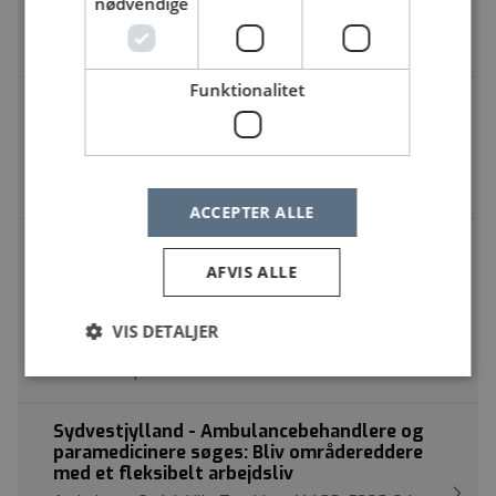
nødvendige
Ambulance Syd | Nordre Industrivej 5A, 6270 Tønder
Ambulancepersonale
Funktionalitet
Portør til Neurorehabiliteringen, Svendborg
OUH, Svendborg Sygehus | Baagøes Alle 15, 5700
Svendborg
Portør
ACCEPTER ALLE
Fyn - Ambulancebehandlere og
paramedicinere søges: Attraktive muligheder
AFVIS ALLE
og et fleksibelt arbejdsliv
Ambulance Syd | Lille Tornbjerg Vej 30, 5220 Odense
VIS DETALJER
SØ
Ambulancepersonale
Sydvestjylland - Ambulancebehandlere og
paramedicinere søges: Bliv områdereddere
med et fleksibelt arbejdsliv