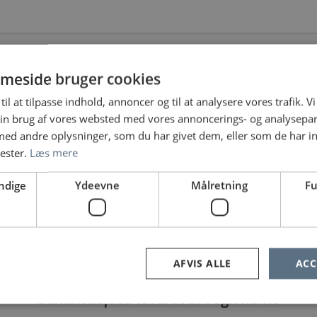
meside bruger cookies
til at tilpasse indhold, annoncer og til at analysere vores trafik. V
ARBEJDSSTED
ANSÆTTELSESFORM
in brug af vores websted med vores annoncerings- og analysepa
d andre oplysninger, som du har givet dem, eller som de har in
nester.
Læs mere
ndige
Ydeevne
Målretning
Fu
e ingen jobopslag, prøv at søge på noget andet eller fjern nog
AFVIS ALLE
ACC
Sundhedsjobs leveret af regionerne