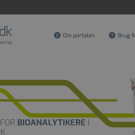
Om portalen
Brug f
 FOR
BIOANALYTIKERE
I
RK