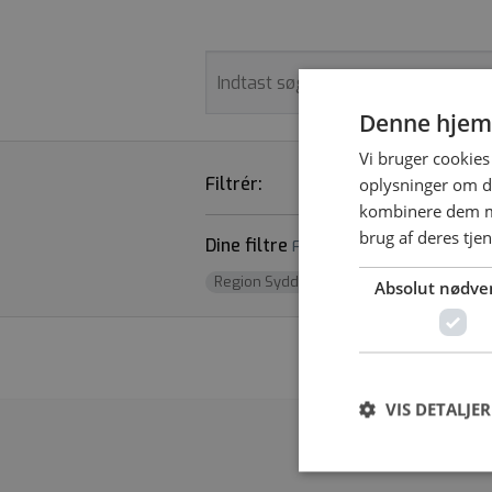
Denne hjem
Vi bruger cookies 
Filtrér:
STILLINGSTYPER
oplysninger om d
kombinere dem me
brug af deres tje
Dine filtre
Fjern alle
Region Syddanmark
x
Absolut nødve
Vi fandt desværr
VIS DETALJER