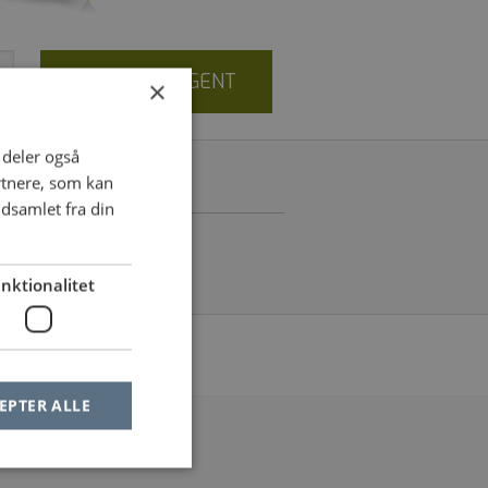
OPRET JOBAGENT
×
i deler også
rtnere, som kan
dsamlet fra din
nktionalitet
le af dine filtre
EPTER ALLE