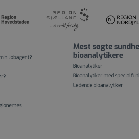
Mest søgte sundhe
bioanalytikere
 min Jobagent?
Bioanalytiker
Bioanalytiker med specialfun
er?
Ledende bioanalytiker
egionernes