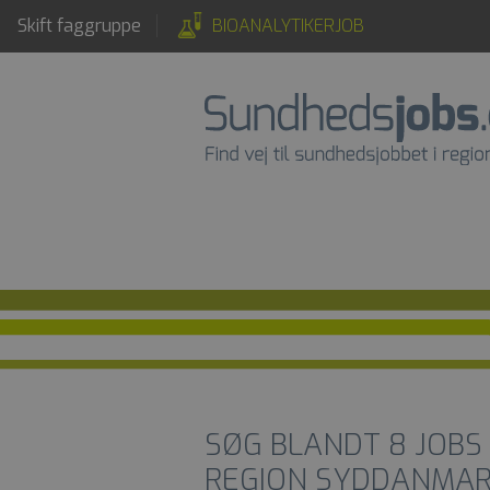
Skift faggruppe
BIOANALYTIKERJOB
SØG BLANDT
8
JOBS
REGION SYDDANMA