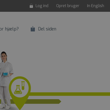
Log ind
Opret bruger
In English
or hjælp?
Del siden