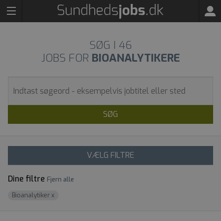
SØG I
46
JOBS FOR
BIOANALYTIKERE
SØG
VÆLG FILTRE
Dine filtre
Fjern alle
Bioanalytiker
x