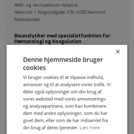
Midt- og Vestsjællands Hospital,
Næstved | Ringstedgade 77B, 4700 Næstved
Bioanalytiker
Bioanalytiker med specialistfunktion for
Hæmatologi og Koagulation
Gentofte Hospital | Gentofte hospitalsvej 1, 2900
×
Gentofte
Denne hjemmeside bruger
Bioanalytiker
cookies
Vi bruger cookies til at tilpasse indhold,
Det immunologiske afsnit, Sygehus
annoncer og til at analysere vores trafik. Vi
Sønderjylland, Aabenraa søger 1-2 nye
bioanalytikere
deler også oplysninger om din brug af
vores websted med vores annoncerings-
Sygehus Sønderjylland, Aabenraa | Kresten Philipsens
og analysepartnere, som kan kombinere
Vej 15, 6200 Aabenraa
dem med andre oplysninger, som du har
Bioanalytiker
givet dem, eller som de har indsamlet fra
din brug af deres tjenester.
Læs mere
Har du lyst til at arbejde med