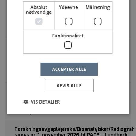
blodprøvetagning og EKG sammen med
engagerede kolleger?
Absolut
Ydeevne
Målretning
nødvendige
Sygehus Sønderjylland, Aabenraa | Kresten Philipsens
Vej 15, 6200 Aabenraa
Bioanalytiker
Funktionalitet
Bioanalytiker/laborant ved Klinisk Genetisk
Afdeling, OUH
OUH Odense Universitetshospital, Odense | J.B.
Winsløws Vej 4, 5000 Odense C
ACCEPTER ALLE
Bioanalytiker
AFVIS ALLE
Bioanaytiker/prøvetager (laborant) søges
Hvidovre Hospital | Kettegård Alle 30, 2650
VIS DETALJER
Hvidovre
Bioanalytiker
Forskningssygeplejerske/Bioanalytiker/Radiograf
søges pr. 1. november 2026 til PACE – Lundbeck