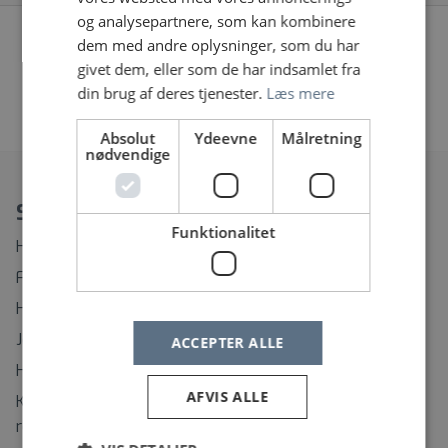
og analysepartnere, som kan kombinere
dem med andre oplysninger, som du har
Vi fandt desværre ingen jobopslag, prøv at søge på
givet dem, eller som de har indsamlet fra
noget andet eller fjern nogle af dine filtre
din brug af deres tjenester.
Læs mere
«
1
2
3
4
»
Absolut
Ydeevne
Målretning
nødvendige
Spørgsmål?
Funktionalitet
Hvordan ændrer eller afmelder jeg min Jobagent?
Find rundt på Sundhedsjobs.dk
Hvordan opretter jeg mig som bruger?
Jeg har glemt mit brugernavn
ACCEPTER ALLE
Hvordan ændrer jeg mit password?
AFVIS ALLE
Kontaktinformation til support på regionernes
rekrutteringssystemer