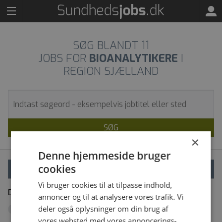
SØG BLANDT
11
JOBS FOR
BIOANALYTIKERE
I
REGION SJÆLLAND
SØG
×
Denne hjemmeside bruger
cookies
VÆLG FILTRE
Vi bruger cookies til at tilpasse indhold,
Dine filtre
Fjern alle
annoncer og til at analysere vores trafik. Vi
deler også oplysninger om din brug af
Region Sjælland
x
vores websted med vores annoncerings-