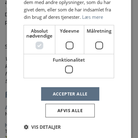
at kontakte os på tlf.: 48 29 30 56
dem med andre oplysninger, som du har
givet dem, eller som de har indsamlet fra
Du kan også læse mere
din brug af deres tjenester.
Læs mere
på:
www.nordsjaellandshospital.dk
Absolut
Ydeevne
Målretning
nødvendige
Send ansøgning og CV via linket her på siden
Vi tilknytter løbende nye vikarer. Du bliver kontaktet
Funktionalitet
kort tid efter vi har modtaget din ansøgning . Samtalen
finder sted i vores lokaler på Dyrehavevej 29, opgang
50B, plan 4., 3400 Hillerød.
Fakta
ACCEPTER ALLE
Arbejdssted
AFVIS ALLE
Nordsjællands Hospital
Kontaktperson
VIS DETALJER
Tine Høst Olesen