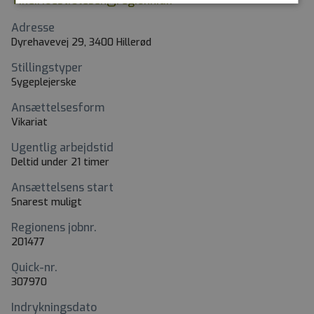
Tine.Hoest.Olesen@regionh.dk
Adresse
Dyrehavevej 29, 3400 Hillerød
Stillingstyper
Sygeplejerske
Ansættelsesform
Vikariat
Ugentlig arbejdstid
Deltid under 21 timer
Ansættelsens start
Snarest muligt
Regionens jobnr.
201477
Quick-nr.
307970
Indrykningsdato