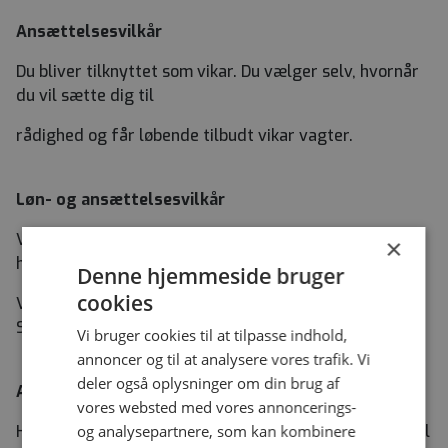
Ansættelsesvilkår
Du bliver tilknyttet som vikar. Du vælger selv, hvornår
du vil sætte dig til
rådighed og får løbende tilbudt vikar vagter.
Løn- og ansættelsesvilkår
Vi følger løn- og ansættelsesforhold som er fastsat i
×
henhold til
Denne hjemmeside bruger
cookies
Vikaraftalen /overenskomsten indgået mellem Dansk
Sygeplejeråd og Danske Regioner.
Vi bruger cookies til at tilpasse indhold,
annoncer og til at analysere vores trafik. Vi
deler også oplysninger om din brug af
Ansøgningsprocedure
vores websted med vores annoncerings-
Hvis du vil vide mere om stillingen, er du velkommen til
og analysepartnere, som kan kombinere