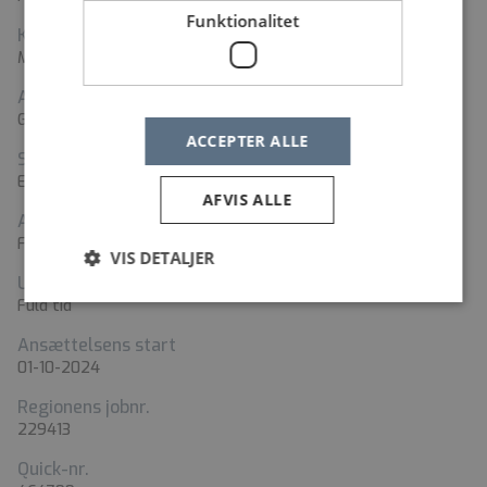
Funktionalitet
Kontaktperson
Mette Gade
Adresse
Gl. Vardevej 101, 6715 Esbjerg N
ACCEPTER ALLE
Stillingstyper
Ergoterapeut
AFVIS ALLE
Ansættelsesform
Fast ansættelse
VIS DETALJER
Ugentlig arbejdstid
Fuld tid
Ansættelsens start
01-10-2024
Regionens jobnr.
229413
Quick-nr.