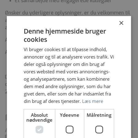
Et samarbejde med engagerede kollegaer
Ønsker du yderligere oplysninger, er du velkommen til
at kontakte funktionsleder Mette Gade
×
afsnit D, mobil 24649815
Denne hjemmeside bruger
cookies
Ansøgningsfrist den 18/8 2024
Vi bruger cookies til at tilpasse indhold,
Ansættelsessamtaler den 21/8 2024
annoncer og til at analysere vores trafik. Vi
deler også oplysninger om din brug af
vores websted med vores annoncerings-
Du vil blive aflønnet i henhold til gældende
og analysepartnere, som kan kombinere
overenskomst. Stillingen ønskes besat pr. 1. oktober
dem med andre oplysninger, som du har
2024 eller efter aftale.
givet dem, eller som de har indsamlet fra
din brug af deres tjenester.
Læs mere
Absolut
Ydeevne
Målretning
Fakta
nødvendige
Arbejdssted
Psykiatrien i Region Syddanmark, Esbjerg