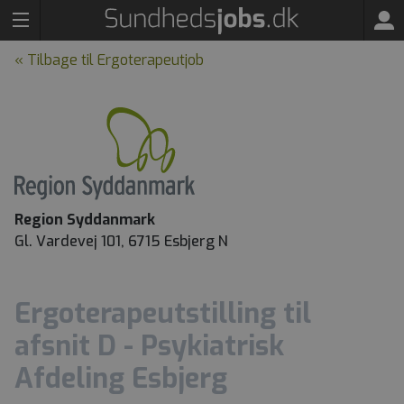
« Tilbage til Ergoterapeutjob
Region Syddanmark
Gl. Vardevej 101, 6715 Esbjerg N
Ergoterapeutstilling til
afsnit D - Psykiatrisk
Afdeling Esbjerg