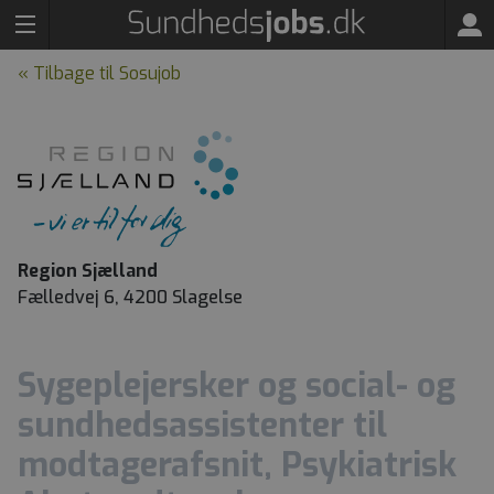
« Tilbage til Sosujob
Region Sjælland
Fælledvej 6, 4200 Slagelse
Sygeplejersker og social- og
sundhedsassistenter til
modtagerafsnit, Psykiatrisk