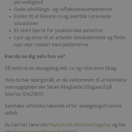
personlighed
Gode udviklings- og refleksionskompetencer
Evnen til at bevare ro og overblik i pressede
situationer
Et stort hjerte for psykiatriske patienter
Lyst og evne til at arbejde deeskalerende og finde
nye veje i mødet med patienterne
Kan du se dig selv hos os?
Så send os en ansøgning inkl. cv og relevante bilag.
Hvis du har spørgsmål, er du velkommen til at kontakte
oversygeplejerske Søren Aksglæde Ellegaard på
telefon 51421837.
Samtaler afholdes løbende efter ansøgningsfristens
udløb.
Du kan her læse om
Psykiatrisk Akutmodtagelse
og her
om
Psykiatrien i Region Sjælland.