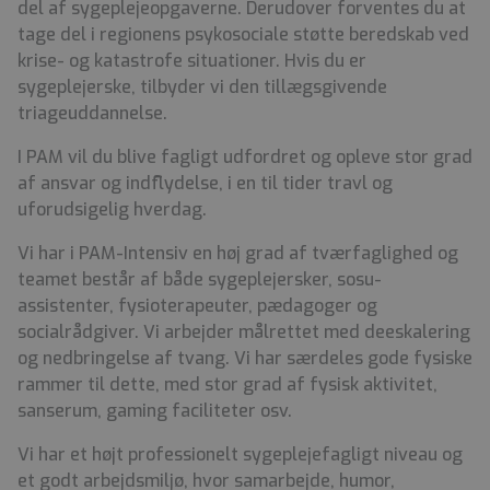
del af sygeplejeopgaverne. Derudover forventes du at
tage del i regionens psykosociale støtte beredskab ved
krise- og katastrofe situationer. Hvis du er
sygeplejerske, tilbyder vi den tillægsgivende
triageuddannelse.
I PAM vil du blive fagligt udfordret og opleve stor grad
af ansvar og indflydelse, i en til tider travl og
uforudsigelig hverdag.
Vi har i PAM-Intensiv en høj grad af tværfaglighed og
teamet består af både sygeplejersker, sosu-
assistenter, fysioterapeuter, pædagoger og
socialrådgiver. Vi arbejder målrettet med deeskalering
og nedbringelse af tvang. Vi har særdeles gode fysiske
rammer til dette, med stor grad af fysisk aktivitet,
sanserum, gaming faciliteter osv.
Vi har et højt professionelt sygeplejefagligt niveau og
et godt arbejdsmiljø, hvor samarbejde, humor,