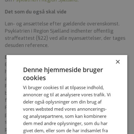
Det som du også skal vide
Løn- og ansættelse efter gældende overenskomst.
Psykiatrien i Region Sjælland indhenter offentlig
straffeattest (§22) ved alle nyansættelser, der tages
desuden reference.
Du bliver en del af Psykiatrien Vest:
×
Et hospital i udvikling med ca. 430 ansatte og
Denne hjemmeside bruger
hovedfunktioner for voksne over 17 år inden for
cookies
akutmodtagelse, døgn-, og ambulante funktioner.
Psykiatrien Vest har specialfunktioner inden for
Vi bruger cookies til at tilpasse indhold,
behandling af affektive tilstande, traumatiserede
annoncer og til at analysere vores trafik. Vi
flygtninge, PTSD og oligofreni. Vi har etableret en
deler også oplysninger om din brug af
Fusionsklinik/Steno-diabetes-psykiatrienhed og har
vores websted med vores annoncerings-
partnerskabsaftaler med Holbæk og Slagelse
og analysepartnere, som kan kombinere
sygehuse. Vi har egen forskningsenhed med en
dem med andre oplysninger, som du har
professor i psykoterapi og flere ph.d. studerende.
givet dem, eller som de har indsamlet fra