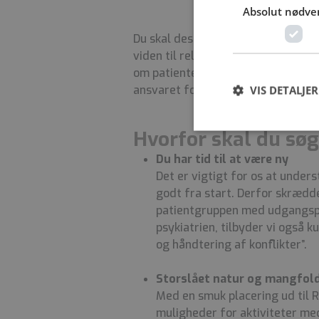
Absolut nødve
Du skal desuden holde dig fagligt 
viden til relevante samarbejdspart
om patientens behandlings-, recove
ansvaret for vurdering, prioriteri
VIS DETALJER
Hvorfor skal du søg
Du har tid til at være ny
Det er vigtigt for os at under
godt fra start. Derfor skrædder
patientgruppen med udgangsp
psykiatrien, tilbyder vi også k
og håndtering af konflikter”.
Storslået natur og mangfold
Med en smuk placering ud til R
muligheder for aktiviteter med