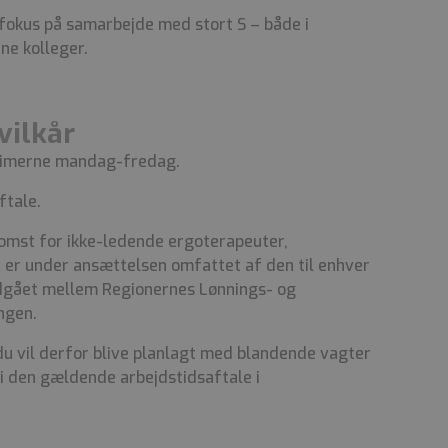
fokus på samarbejde med stort S – både i
ine kolleger.
vilkår
gtimerne mandag-fredag.
ftale.
komst for ikke-ledende ergoterapeuter,
 er under ansættelsen omfattet af den til enhver
ndgået mellem Regionernes Lønnings- og
ngen.
u vil derfor blive planlagt med blandende vagter
 den gældende arbejdstidsaftale i