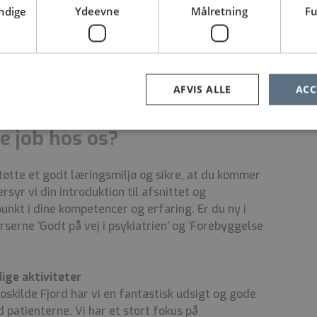
ndige
Ydeevne
Målretning
Fu
ajour og formidle ergoterapifaglig og teoretisk
nere. Du skal indgå i et tværfagligt samarbejde
ry- og rehabiliteringsforløb og påtage dig
ng samt formidling af ergoterapeutiske indsatser.
AFVIS ALLE
ACC
e job hos os?
støtte et godt læringsmiljø og sikre, at du kommer
syr vi din introduktion til afsnittet og
unkt i dine kompetencer og
erfaring. Er du ny i
urserne ’Godt på vej i psykiatrien’ og ’Forebyggelse
ige aktiviteter
oskilde Fjord har vi en fantastisk udsigt og gode
 patienterne. Vi har et stort fokus på