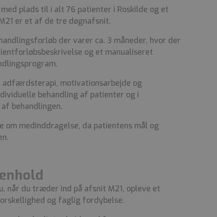
ed plads til i alt 76 patienter i Roskilde og et
21 er et af de tre døgnafsnit.
handlingsforløb der varer ca. 3 måneder, hvor der
tientforløbsbeskrivelse og et manualiseret
ndlingsprogram.
v adfærdsterapi, motivationsarbejde og
ividuelle behandling af patienter og i
 af behandlingen.
ale om medinddragelse, da patientens mål og
en.
enhold
, når du træder ind på afsnit M21, opleve et
 forskellighed og faglig fordybelse.