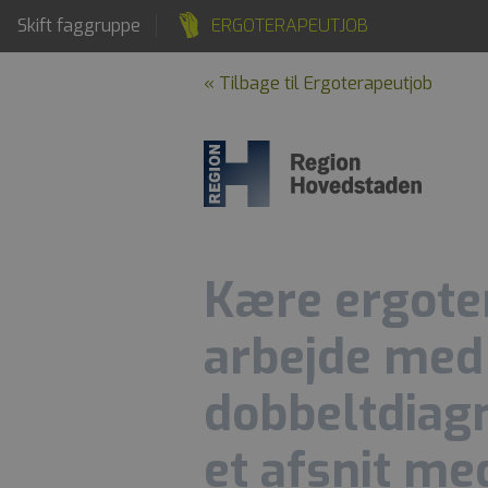
Skift faggruppe
ERGOTERAPEUTJOB
« Tilbage til Ergoterapeutjob
Kære ergoter
arbejde med
dobbeltdiag
et afsnit me