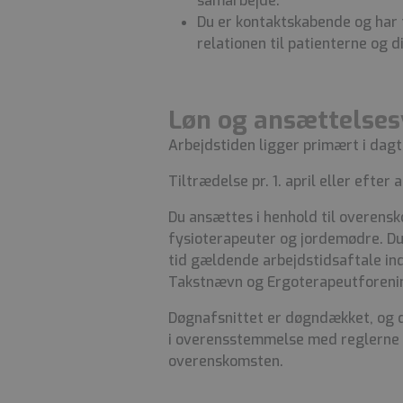
samarbejde.
Du er kontaktskabende og har 
relationen til patienterne og d
Løn og ansættelses
Arbejdstiden ligger primært i da
Tiltrædelse pr. 1. april eller efter a
Du ansættes i henhold til overens
fysioterapeuter og jordemødre. Du
tid gældende arbejdstidsaftale i
Takstnævn og Ergoterapeutforeni
Døgnafsnittet er døgndækket, og d
i overensstemmelse med reglerne i
overenskomsten.