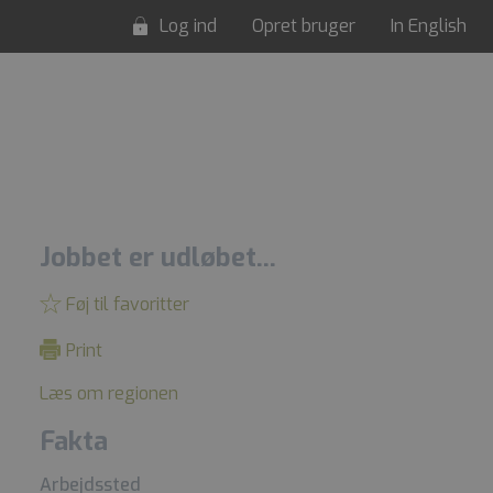
Log ind
Opret bruger
In English
Jobbet er udløbet...
Føj til favoritter
Print
Læs om regionen
Fakta
Arbejdssted