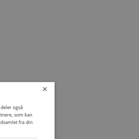
×
i deler også
rtnere, som kan
dsamlet fra din