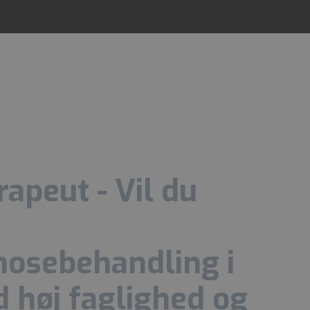
apeut - Vil du
nosebehandling i
d høj faglighed og