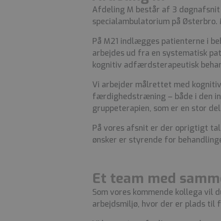
Afdeling M består af 3 døgnafsnit m
specialambulatorium på Østerbro. M
På M21 indlægges patienterne i be
arbejdes ud fra en systematisk pa
kognitiv adfærdsterapeutisk beha
Vi arbejder målrettet med kogniti
færdighedstræning – både i den ind
gruppeterapien, som er en stor del
På vores afsnit er der oprigtigt t
ønsker er styrende for behandling
Et team med samm
Som vores kommende kollega vil du
arbejdsmiljø, hvor der er plads til