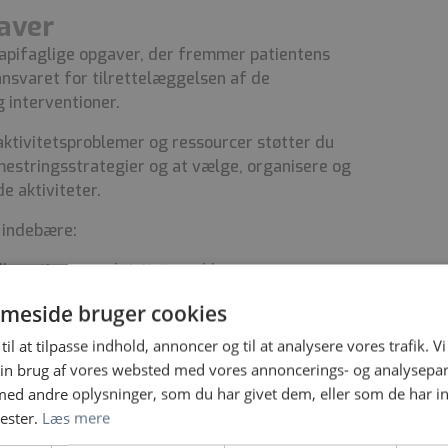
aver
apifaglige opgaver, der fremmer patientens
 ansvaret for tilrettelæggelsen af de
 interventioner.
ktivitetsproblemer og ressourcer støtter du
 mestringsstrategier og at vælge, organisere og
 aktiviteter.
. indebære:
le patientens
aktivitetsproblemer og
meside bruger cookies
gelser.
f handlinger i samarbejde med patienten – både
til at tilpasse indhold, annoncer og til at analysere vores trafik. V
peforløb.
in brug af vores websted med vores annoncerings- og analysepa
miljøterapeutiske aktiviteter på afsnittet.
d andre oplysninger, som du har givet dem, eller som de har in
ivitetsengagement og motivation.
nester.
Læs mere
relevante emner, fx sanser.