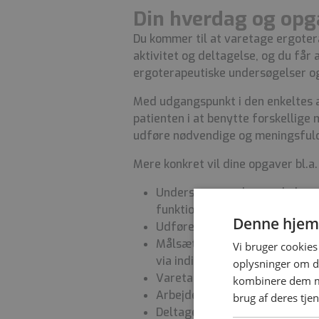
Din hverdag og opg
Du kommer til at varetage ergoter
aktivitet og deltagelse, og du får
ergoterapeutiske undersøgelser og
Med udgangspunkt i den enkeltes a
patienten i at benytte forskellige
udføre nødvendige og meningsfulde
Mere konkret vil dine opgaver bl.a
Undersøge, vurdere og behand
funktionsevne.
Denne hjem
Udføre COPM- og ASP-undersø
Målsætte og sikre udførelse a
Vi bruger cookies 
via individuelle forløb og grup
oplysninger om d
Varetage, udvikle og deltage i 
kombinere dem me
Arbejde med patienternes akt
brug af deres tje
Deltage i psykoedukation med 