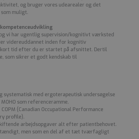
ktivitet, og bruger vores udearealer og det
som muligt.
g kompetenceudvikling
 og vi har ugentlig supervision/kognitivt værksted
iver videreuddannet inden for kognitiv
kort tid efter du er startet på afsnittet. Dertil
e, som sikrer et godt kendskab til
og systematisk med ergoterapeutisk undersøgelse
og MOHO som referenceramme.
f COPM (Canadian Occupational Performance
y profile).
skiftende arbejdsopgaver alt efter patientbehovet.
stændigt, men som en del af et tæt tværfagligt