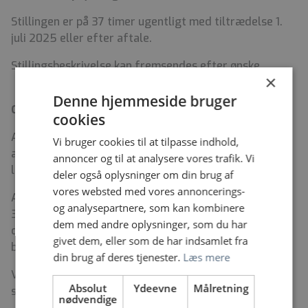
Stillingen er på 37 timer ugentligt med tiltrædelse 1.
juli 2025 eller efter aftale.
Stillingsbeskrivelse kan fremsendes efter ønske
×
Denne hjemmeside bruger
Om afdelingen
cookies
Afdeling for Kæbekirurgi behandler sygdomme,
Vi bruger cookies til at tilpasse indhold,
alvorlige infektionstilstande, misdannelser, kræft og
annoncer og til at analysere vores trafik. Vi
læsioner i tænder, mundhule og kæber.
deler også oplysninger om din brug af
vores websted med vores annoncerings-
Afdelingen består af et stort ambulatorium fordelt på
og analysepartnere, som kan kombinere
3 afsnit: 2002, 2003 og 3003/3004. Derudover har vi
dem med andre oplysninger, som du har
daglig aktivitet på operationsgangen, hvor vi
givet dem, eller som de har indsamlet fra
bemander 15 lejer pr. uge.
din brug af deres tjenester.
Læs mere
Vores patienter indlægges på Øre-Næse-Halskirurgisk
Absolut
Ydeevne
Målretning
sengeafsnit, som vi har et tæt samarbejde med.
nødvendige