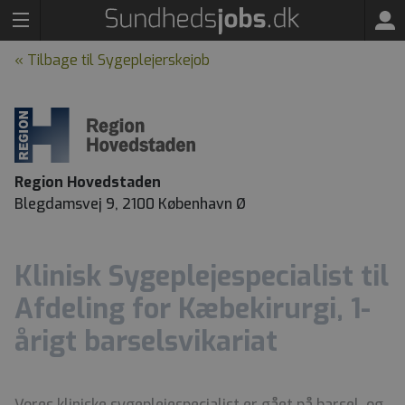
« Tilbage til Sygeplejerskejob
Region Hovedstaden
Blegdamsvej 9, 2100 København Ø
Klinisk Sygeplejespecialist til
Afdeling for Kæbekirurgi, 1-
årigt barselsvikariat
Vores kliniske sygeplejespecialist er gået på barsel, og