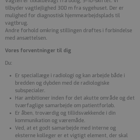
Vagten er tilkaldevagt fra bolig, 9-10-skiftet. Vi
tilbyder vagtlejlighed 300 m fra sygehuset. Der er
mulighed for diagnostisk hjemmearbejdsplads til
vagtbrug.
Andre forhold omkring stillingen drøftes i forbindelse
med ansættelsen.
Vores forventninger til dig
Du:
Er speciallæge i radiologi og kan arbejde både i
bredden og dybden med de radiologiske
subspecialer.
Har ambitioner inden for det akutte område og det
tværfaglige samarbejde om patientforløb.
Er åben, troværdig og tillidsvækkende i din
kommunikation og væremåde.
Ved, at et godt samarbejde med interne og
eksterne kolleger er et vigtigt element, der skal