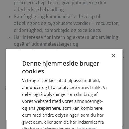
prioriteres højt for at give patienterne den
allerbedste behandling.
Kan fagligt og kommunikativt leve op til
afdelingens og sygehusets værdier – resultater,
ordentlighed, samarbejde og excellence.
Har interesse for intern og ekstern undervisning,
også af uddannelseslæger og
radiografstuderende.
×
Har en positiv tilgang til den travle hverdag, der er
Denne hjemmeside bruger
i en stor akut radiologisk afdeling.
cookies
Vi bruger cookies til at tilpasse indhold,
annoncer og til at analysere vores trafik. Vi
Hvad vi kan tilbyde
deler også oplysninger om din brug af
Vi vil gøre, hvad vi kan, for at du kan føle dig som
vores websted med vores annoncerings-
en del af fællesskabet i afdelingen.
og analysepartnere, som kan kombinere
Vi imødekommer i vid udstrækning ønsker til
dem med andre oplysninger, som du har
arbejdsfunktioner, som du måtte have – også på
givet dem, eller som de har indsamlet fra
tværs af Sygehus Lillebælts tre billeddiagnostiske
din brug af deres tjenester.
Læs mere