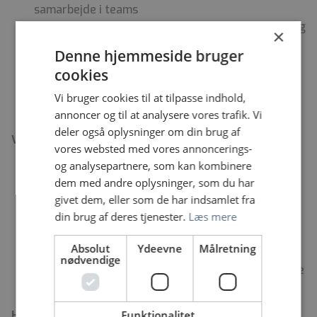
samarbejde i teams
Er fællesskabsorienteret, fleksibel, nytænkende og
×
imødekommende
Denne hjemmeside bruger
Har en naturlig interesse for faglig udvikling og
cookies
kvalitet
Kommunikerer klart – både med kollegaer,
Vi bruger cookies til at tilpasse indhold,
patienter og samarbejdspartnere
annoncer og til at analysere vores trafik. Vi
deler også oplysninger om din brug af
Vi tilbyder:
vores websted med vores annoncerings-
og analysepartnere, som kan kombinere
En meningsfuld hverdag med direkte indflydelse
dem med andre oplysninger, som du har
på menneskers liv
givet dem, eller som de har indsamlet fra
Et alsidigt, givende og udfordrende arbejde med
din brug af deres tjenester.
Læs mere
mulighed for tværfaglig udvikling
Et stærkt fagligt miljø med klinik, forskning og
Absolut
Ydeevne
Målretning
undervisning
nødvendige
En arbejdsplads med højt til loftet og plads til dine
idéer
Funktionalitet
Hvornår skal du starte?