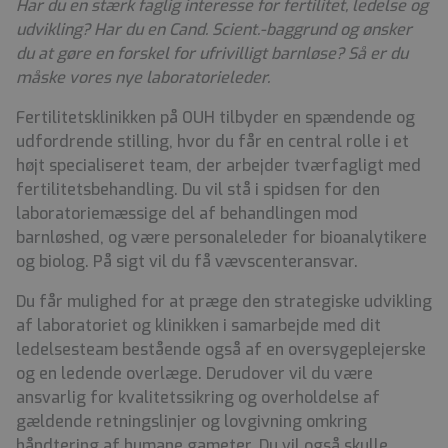
Har du en stærk faglig interesse for fertilitet, ledelse og
udvikling? Har du en Cand. Scient.-baggrund og ønsker
du at gøre en forskel for ufrivilligt barnløse? Så er du
måske vores nye laboratorieleder.
Fertilitetsklinikken på OUH tilbyder en spændende og
udfordrende stilling, hvor du får en central rolle i et
højt specialiseret team, der arbejder tværfagligt med
fertilitetsbehandling. Du vil stå i spidsen for den
laboratoriemæssige del af behandlingen mod
barnløshed, og være personaleleder for bioanalytikere
og biolog. På sigt vil du få vævscenteransvar.
Du får mulighed for at præge den strategiske udvikling
af laboratoriet og klinikken i samarbejde med dit
ledelsesteam bestående også af en oversygeplejerske
og en ledende overlæge. Derudover vil du være
ansvarlig for kvalitetssikring og overholdelse af
gældende retningslinjer og lovgivning omkring
håndtering af humane gameter. Du vil også skulle