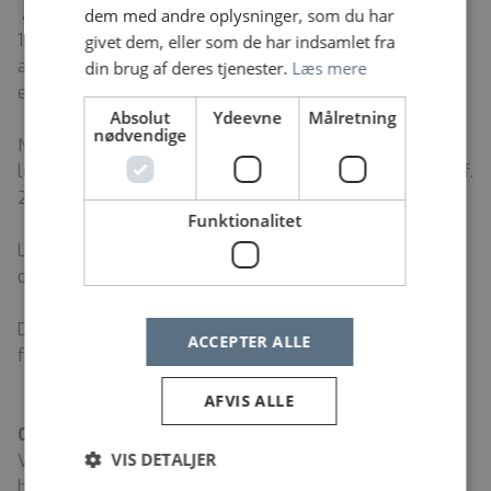
Ansøgningen skal være os i hænde senest søndag den
dem med andre oplysninger, som du har
13. juli 2025. Vi forventer at afholde
givet dem, eller som de har indsamlet fra
ansættelsessamtaler onsdag den 23. juli 2025 (eller
din brug af deres tjenester.
Læs mere
efter aftale).
Absolut
Ydeevne
Målretning
nødvendige
Nærmere oplysninger kan fås ved henvendelse til
ledende overradiograf Christina Breinholt Sørensen på tlf.
23748709 eller mail
chbas@rn.dk
Funktionalitet
Løn- og ansættelsesvilkår efter gældende
overenskomst.
Der indhentes reference efter aftale og børneattest i
ACCEPTER ALLE
forbindelse med ansættelse.
AFVIS ALLE
Om Region Nordjylland
VIS DETALJER
Vi er ca. 15.000 meget forskellige medarbejdere, der
hver dag leverer velfærd til omkring 590.000 nordjyder