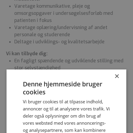
Varetage kommunikative, pleje og
omsorgsopgaver i undersøgelsesforløb med
patienten i fokus
Varetage oplæring/undervisning af andet
personale og studerende
Deltage i udviklings- og kvalitetsarbejde
Vi kan tilbyde dig:
En fagligt spændende og udviklende stilling med
stor selvstændighed
×
Et tæt tværfagligt samarbejde med radiologer og
klinikere
Denne hjemmeside bruger
Mulighed for faglig sparring med gode og
cookies
engagerede kolleger
Vi bruger cookies til at tilpasse indhold,
Mulighed for at udføre billeddiagnostik af høj
annoncer og til at analysere vores trafik. Vi
kvalitet
deler også oplysninger om din brug af
Mentorordning i den første tid
vores websted med vores annoncerings-
Ønskeplan i vagtplanlægningen
og analysepartnere, som kan kombinere