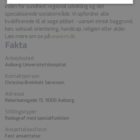
inden for sundhed, regional udvikling og det
specialiserede socialområde. Vi opfordrer alle
kvalificerede til at søge jobbet - uanset etnisk baggrund,
køn, seksuel orientering, handicap, religion eller alder.
Læs mere om os på
www.rn.dk
.
Fakta
Arbejdssted
Aalborg Universitetshospital
Kontaktperson
Christina Breinholt Sørensen
Adresse
Reberbansgade 15, 9000 Aalborg
Stillingstyper
Radiograf med specialfunktion
Ansættelsesform
Fast ansættelse