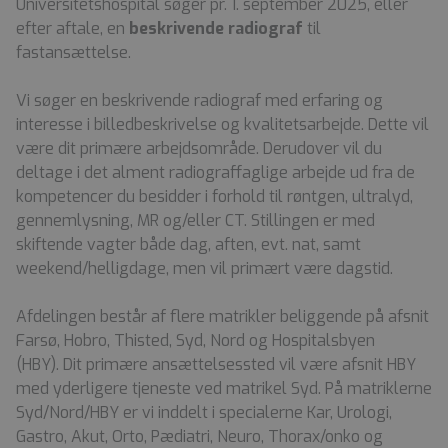
Universitetshospital søger pr. 1. september 2025, eller
efter aftale, en
beskrivende radiograf
til
fastansættelse.
Vi søger en beskrivende radiograf med erfaring og
interesse i billedbeskrivelse og kvalitetsarbejde. Dette vil
være dit primære arbejdsområde. Derudover vil du
deltage i det alment radiograffaglige arbejde ud fra de
kompetencer du besidder i forhold til røntgen, ultralyd,
gennemlysning, MR og/eller CT. Stillingen er med
skiftende vagter både dag, aften, evt. nat, samt
weekend/helligdage, men vil primært være dagstid.
Afdelingen består af flere matrikler beliggende på afsnit
Farsø, Hobro, Thisted, Syd, Nord og Hospitalsbyen
(HBY). Dit primære ansættelsessted vil være afsnit HBY
med yderligere tjeneste ved matrikel Syd. På matriklerne
Syd/Nord/HBY er vi inddelt i specialerne Kar, Urologi,
Gastro, Akut, Orto, Pædiatri, Neuro, Thorax/onko og