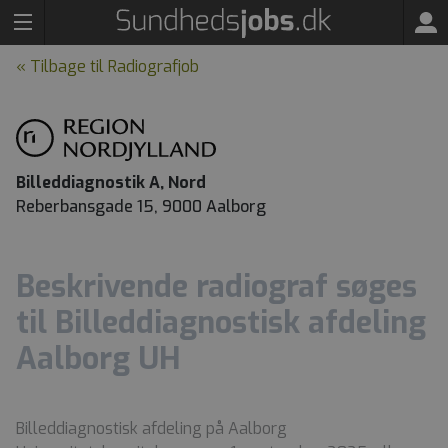
« Tilbage til Radiografjob
Billeddiagnostik A, Nord
Reberbansgade 15, 9000 Aalborg
Beskrivende radiograf søges
til Billeddiagnostisk afdeling
Aalborg UH
Billeddiagnostisk afdeling på Aalborg