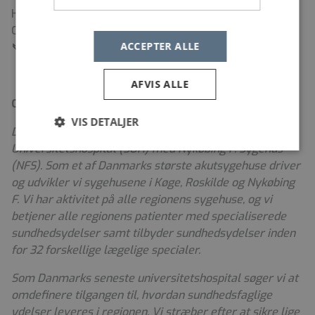
Henning Bay Nielsen, Klinisk Professor i Anæstesi,
Overlæge, dr.med.
ACCEPTER ALLE
📞
47325037 |
✉️
hennin@regionsjaelland.dk
AFVIS ALLE
Om os
VIS DETALJER
Den 1. januar 2024 fusionerede Sjællands
Universitetshospital (SUH) med Nykøbing F. Sygehus
(NFS). Som et af Danmarks største akutsygehuse driver
og udvikler vi sygehusene i Køge, Roskilde og Nykøbing
F. Vi har aktivitet på alle regionens sygehuse, og vi
betjener alle regionens patienter med specialiserede
sundhedsydelser samt tilbyder sundhedsydelser inden
for 32 forskellige lægelige specialer.
Som Danmarks seneste universitetshospital søger vi at
omdefinere tilgangen til, hvordan sundhedsfaglige
ydelser leveres i regionen. Vi stræber efter at sikre lige