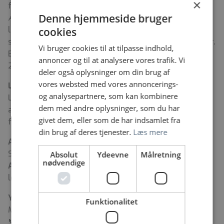
×
forskningsenhed er under etablering.
Denne hjemmeside bruger
Anæstesiologisk Afdeling
har ca. 500 ansatte (85
læger) og en etableret forskningsenhed med ph.d.-
cookies
studerende, forskningslektorer og kliniske professorer.
Vi bruger cookies til at tilpasse indhold,
Begge afdelinger flytter til Nyt SUH Køge i september
annoncer og til at analysere vores trafik. Vi
2027.
deler også oplysninger om din brug af
vores websted med vores annoncerings-
Løn og vilkår
og analysepartnere, som kan kombinere
Løn efter gældende overenskomst. 37 timers
dem med andre oplysninger, som du har
arbejdsuge. Fremmøde på flere matrikler kan
givet dem, eller som de har indsamlet fra
forventes.
din brug af deres tjenester.
Læs mere
Ansøgning
Send motiveret ansøgning og CV via linket i annoncen.
Absolut
Ydeevne
Målretning
nødvendige
Ansøgningsfrist:
20. juli 2025. Samtaler afholdes
løbende. Tidligst mulig opstart er 1. august 2025.
Yderligere oplysninger
Funktionalitet
Martin Græbe, Cheflæge, Klinisk Lektor
📞
23609692 |
✉️
magra@regionsjaelland.dk