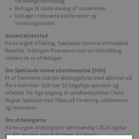
forskningsformidling.
Bidrage til undervisning af studerende.
Deltage i relevante konferencer og
forskningsmøder.
Ansættelsessted
Karkirurgisk Afdeling, Sjællands Universitetshospital,
Roskilde. Stillingen finansieres som en delestilling
mellem de to afdelinger.
Om Sjællands Universitetshospital (SUH)
Et af Danmarks største akutsygehuse med aktivitet på
flere matrikler. SUH har 32 lægelige specialer og
arbejder for lige adgang til sundhedsydelser i hele
Region Sjælland med fokus på forskning, uddannelse
og innovation.
Om afdelingerne
Karkirurgisk Afdeling
blev selvstændig i 2024 og har
ca. 50 ansatte, heraf 11 læger. En klinisk