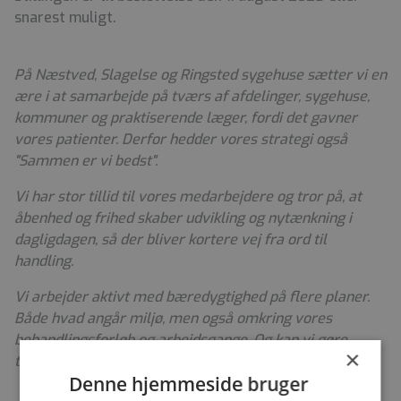
snarest muligt.
På Næstved, Slagelse og Ringsted sygehuse sætter vi en
ære i at samarbejde på tværs af afdelinger, sygehuse,
kommuner og praktiserende læger, fordi det gavner
vores patienter. Derfor hedder vores strategi også
"Sammen er vi bedst".
Vi har stor tillid til vores medarbejdere og tror på, at
åbenhed og frihed skaber udvikling og nytænkning i
dagligdagen, så der bliver kortere vej fra ord til
handling.
Vi arbejder aktivt med bæredygtighed på flere planer.
Både hvad angår miljø, men også omkring vores
behandlingsforløb og arbejdsgange. Og kan vi gøre
×
tingene smartere, gør vi det.
Denne hjemmeside bruger
Vi lægger stor vægt på, at vores medarbejdere trives.