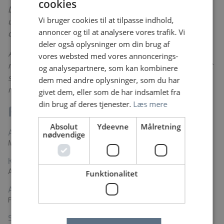
cookies
Derfor har vi fokus på såvel tryghed og
Vi bruger cookies til at tilpasse indhold,
udviklingsmuligheder, balance mellem arbejde og fritid
annoncer og til at analysere vores trafik. Vi
og en veltilrettelagt onboarding.
deler også oplysninger om din brug af
Alt det mener vi, er med til at skabe arbejdsglæde hos
vores websted med vores annoncerings-
medarbejderne. En arbejdsglæde, der også er med til at
og analysepartnere, som kan kombinere
skabe tryghed og tilfredshed hos dem, vi er her for -
dem med andre oplysninger, som du har
nemlig patienterne.
givet dem, eller som de har indsamlet fra
din brug af deres tjenester.
Læs mere
Fakta
Absolut
Ydeevne
Målretning
Arbejdssted
nødvendige
Midt- og Vestsjællands Hospital, Slagelse
Kontaktperson
Ann Johansen
Funktionalitet
Adresse
Fælledvej 2E, 4200 Slagelse
Stillingstyper