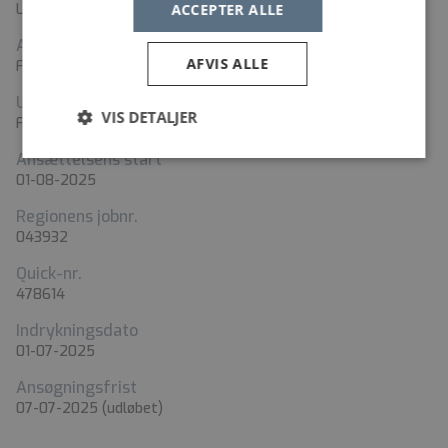
ACCEPTER ALLE
Lægesekretær
Ansættelsesform
AFVIS ALLE
Fast ansættelse
Ugentlig arbejdstid
VIS DETALJER
Fuld tid
Ansættelsens start
01-08-2025
Regionens jobnr.
043932
Quick-nr.
478614
Indrykningsdato
01-07-2025
Ansøgningsfrist
07-07-2025
(udløbet)