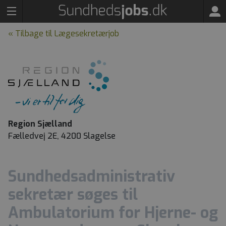
« Tilbage til Lægesekretærjob
Region Sjælland
Fælledvej 2E, 4200 Slagelse
Sundhedsadministrativ
sekretær søges til
Ambulatorium for Hjerne- og