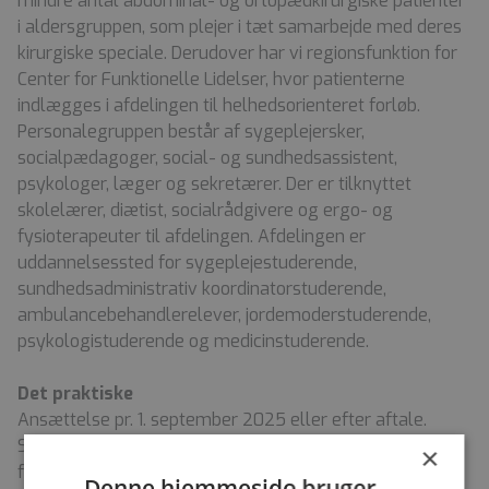
mindre antal abdominal- og ortopædkirurgiske patienter
i aldersgruppen, som plejer i tæt samarbejde med deres
kirurgiske speciale. Derudover har vi regionsfunktion for
Center for Funktionelle Lidelser, hvor patienterne
indlægges i afdelingen til helhedsorienteret forløb.
Personalegruppen består af sygeplejersker,
socialpædagoger, social- og sundhedsassistent,
psykologer, læger og sekretærer. Der er tilknyttet
skolelærer, diætist, socialrådgivere og ergo- og
fysioterapeuter til afdelingen. Afdelingen er
uddannelsessted for sygeplejestuderende,
sundhedsadministrativ koordinatorstuderende,
ambulancebehandlerelever, jordemoderstuderende,
psykologistuderende og medicinstuderende.
Det praktiske
Ansættelse pr. 1. september 2025 eller efter aftale.
Stillingerne er på 37 timer/uge og er hovedsageligt med
×
funktion i sengeafsnittet. Der vil være skiftende vagter
Denne hjemmeside bruger