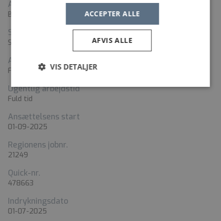
Adresse
ACCEPTER ALLE
Bispensgade 37, 9800 Hjørring
Stillingstyper
AFVIS ALLE
Sygeplejerske
Ansættelsesform
VIS DETALJER
Fast ansættelse
Ugentlig arbejdstid
Fuld tid
Ansættelsens start
01-09-2025
Regionens jobnr.
21249
Quick-nr.
478663
Indrykningsdato
01-07-2025