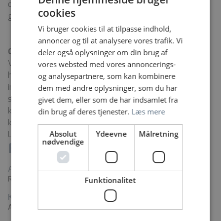
og 12 timers vagter i weekenden. Vi arbejder i
cookies
gennemsnit hver 4. weekend.
Vi bruger cookies til at tilpasse indhold,
annoncer og til at analysere vores trafik. Vi
Om Region Nordjylland
deler også oplysninger om din brug af
Vi er ca. 15.000 meget forskellige medarbejdere, der
vores websted med vores annoncerings-
hver dag leverer velfærd til omkring 590.000 nordjyder
og analysepartnere, som kan kombinere
inden for sundhed, regional udvikling og det
dem med andre oplysninger, som du har
specialiserede socialområde. Vi opfordrer alle
givet dem, eller som de har indsamlet fra
kvalificerede til at søge jobbet - uanset etnisk baggrund,
din brug af deres tjenester.
Læs mere
køn, seksuel orientering, handicap, religion eller alder.
Absolut
Ydeevne
Målretning
Læs mere om os på
www.rn.dk
.
nødvendige
Fakta
Arbejdssted
Regionshospital Nordjylland
Funktionalitet
Kontaktperson
Ann Engkjær