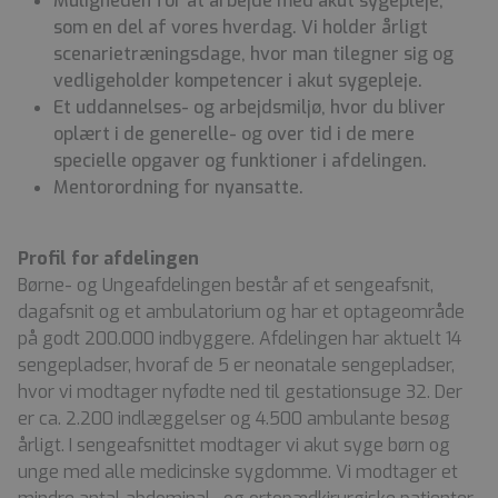
Muligheden for at arbejde med akut sygepleje,
som en del af vores hverdag. Vi holder årligt
scenarietræningsdage, hvor man tilegner sig og
vedligeholder kompetencer i akut sygepleje.
Et uddannelses- og arbejdsmiljø, hvor du bliver
oplært i de generelle- og over tid i de mere
specielle opgaver og funktioner i afdelingen.
Mentorordning for nyansatte.
Profil for afdelingen
Børne- og Ungeafdelingen består af et sengeafsnit,
dagafsnit og et ambulatorium og har et optageområde
på godt 200.000 indbyggere. Afdelingen har aktuelt 14
sengepladser, hvoraf de 5 er neonatale sengepladser,
hvor vi modtager nyfødte ned til gestationsuge 32. Der
er ca. 2.200 indlæggelser og 4.500 ambulante besøg
årligt. I sengeafsnittet modtager vi akut syge børn og
unge med alle medicinske sygdomme. Vi modtager et