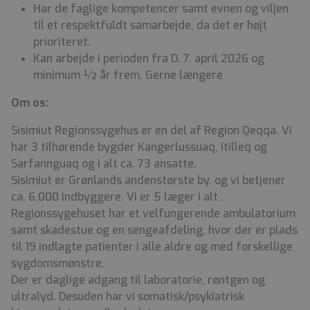
Har de faglige kompetencer samt evnen og viljen
til et respektfuldt samarbejde, da det er højt
prioriteret.
Kan arbejde i perioden fra D. 7. april 2026 og
minimum ½ år frem. Gerne længere
Om os:
Sisimiut Regionssygehus er en del af Region Qeqqa. Vi
har 3 tilhørende bygder Kangerlussuaq, Itilleq og
Sarfannguaq og i alt ca. 73 ansatte.
Sisimiut er Grønlands andenstørste by, og vi betjener
ca. 6.000 indbyggere. Vi er 5 læger i alt .
Regionssygehuset har et velfungerende ambulatorium
samt skadestue og en sengeafdeling, hvor der er plads
til 19 indlagte patienter i alle aldre og med forskellige
sygdomsmønstre.
Der er daglige adgang til laboratorie, røntgen og
ultralyd. Desuden har vi somatisk/psykiatrisk