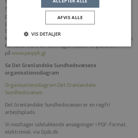
ACCEPTER ALLE
fritidsliv. Om sommeren er vandring, hvalsafari, jagt,
fiskeri og sejlture oplagte aktiviteter. Vinteren byder
på nordlys og masser af skiløb og hvis du bor nord for
AFVIS ALLE
polarcirklen, kan du køre på hundeslæde. I de større
byer findes der masser af kulturliv med sportsklubber,
VIS DETALJER
kunstudstillinger, koncerter, cafeer og restauranter. Du
kan læse mere om den region jobbet er placeret i
på
www.peqqik.gl
Se Det Grønlandske Sundhedsvæsens
organisationsdiagram
Organisationsdiagram Det Grønlandske
Sundhedsvæsen
Det Grønlandske Sundhedsvæsen er en røgfri
arbejdsplads.
Vi modtager udelukkende ansøgninger i PDF-format,
elektronisk, via Gjob.dk.