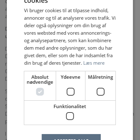
cookies
opholds- og arbejdstilladelse. Opholds- og
arbejdstilladelse kan først ansøges ved aftalt
Vi bruger cookies til at tilpasse indhold,
ansættelse.
annoncer og til at analysere vores trafik. Vi
deler også oplysninger om din brug af
Det Grønlandske Sundhedsvæsen – Bredde,
vores websted med vores annoncerings-
udfordring og faglig stolthed
og analysepartnere, som kan kombinere
dem med andre oplysninger, som du har
Det Grønlandske Sundhedsvæsen hører under
givet dem, eller som de har indsamlet fra
Departementet for Sundhed, og er organiseret i 5
din brug af deres tjenester.
Læs mere
regioner, 8 kliniske områder, Landstandplejen, Det
Grønlandske Patienthjem og sundhedsvæsenets
Absolut
Ydeevne
Målretning
Driftsområde.
nødvendige
Søger du faglige udfordringer, er du nysgerrig og kan
du lide at arbejde bredt, så er et job i Det Grønlandske
Sundhedsvæsen noget for dig.
Funktionalitet
Du kan læse mere om Det Grønlandske Sundhedsvæsen
på
www.gjob.gl
I Grønland er der rig mulighed for at leve et aktivt