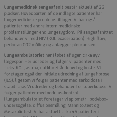
Lungemedicinsk sengeafsnit
består aktuelt af 26
pladser. Hovedparten af de indlagte patienter har
lungemedicinske problemstillinger. Vi har også
patienter med andre intern medicinske
problemstillinger end lungesygdom. På sengeafsnittet
behandler vi med NIV (KOL exacerbation), High flow,
perkutan CO2 måling og anlægger pleuradræn.
Lungeambulatoriet
har i løbet af ugen cirka syv
lægespor. Her udreder og følger vi patienter med
f.eks. KOL, astma, uafklaret åndenød og hoste. Vi
foretager også den initiale udredning af lungefibrose
(ILS), ligesom vi følger patienter med sarkoidose i
stabil fase. Vi udreder og behandler for tuberkulose. Vi
følger patienter med nodulus-kontrol.
I lungeambulatoriet foretager vi spiometri, bodybox-
undersøgelse, diffusionsmåling, Mannitoltest og
Metakolintest. Vi har aktuelt cirka 45 patienter i