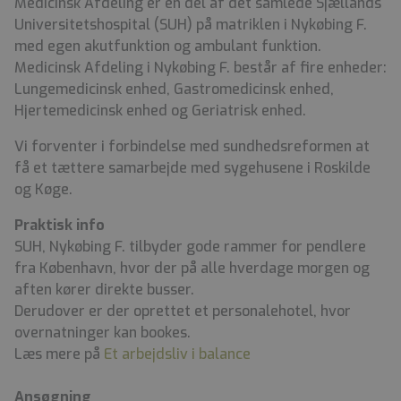
Medicinsk Afdeling er en del af det samlede Sjællands
Universitetshospital (SUH) på matriklen i Nykøbing F.
med egen akutfunktion og ambulant funktion.
Medicinsk Afdeling i Nykøbing F. består af fire enheder:
Lungemedicinsk enhed, Gastromedicinsk enhed,
Hjertemedicinsk enhed og Geriatrisk enhed.
Vi forventer i forbindelse med sundhedsreformen at
få et tættere samarbejde med sygehusene i Roskilde
og Køge.
Praktisk info
SUH, Nykøbing F. tilbyder gode rammer for pendlere
fra København, hvor der på alle hverdage morgen og
aften kører direkte busser.
Derudover er der oprettet et personalehotel, hvor
overnatninger kan bookes.
Læs mere på
Et arbejdsliv i balance
Ansøgning