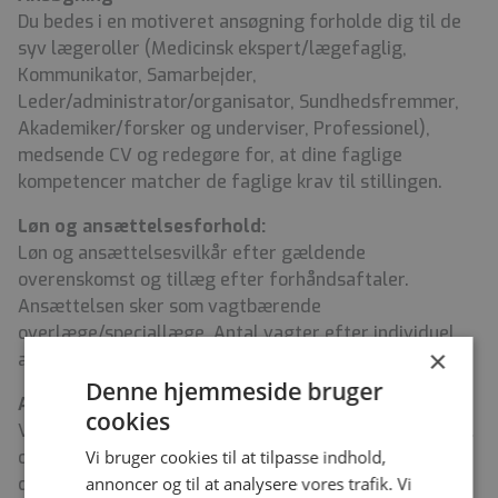
Du bedes i en motiveret ansøgning forholde dig til de
syv lægeroller (Medicinsk ekspert/lægefaglig,
Kommunikator, Samarbejder,
Leder/administrator/organisator, Sundhedsfremmer,
Akademiker/forsker og underviser, Professionel),
medsende CV og redegøre for, at dine faglige
kompetencer matcher de faglige krav til stillingen.
Løn og ansættelsesforhold:
Løn og ansættelsesvilkår efter gældende
overenskomst og tillæg efter forhåndsaftaler.
Ansættelsen sker som vagtbærende
overlæge/speciallæge. Antal vagter efter individuel
×
aftale.
Denne hjemmeside bruger
Ansøgningsfrist
cookies
Vi glæder os til at modtage din ansøgning senest d. 21.
Vi bruger cookies til at tilpasse indhold,
oktober 2025 – samtaler afholdes om eftermiddagen
annoncer og til at analysere vores trafik. Vi
d. 27. oktober 2025.