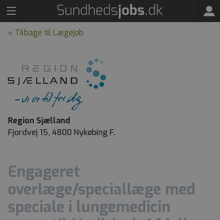
« Tilbage til Lægejob
Region Sjælland
Fjordvej 15, 4800 Nykøbing F.
Engageret
overlæge/speciallæge med
speciale i lungemedicin