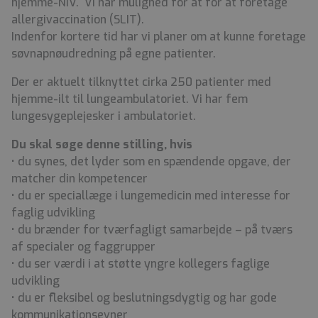
hjemme-NIV. Vi har mulighed for at for at foretage
allergivaccination (SLIT).
Indenfor kortere tid har vi planer om at kunne foretage
søvnapnøudredning på egne patienter.
Der er aktuelt tilknyttet cirka 250 patienter med
hjemme-ilt til lungeambulatoriet. Vi har
fem
lungesygeplejesker i ambulatoriet.
Du skal søge denne stilling, hvis
• du synes, det lyder som en spændende opgave, der
matcher din kompetencer
• du er speciallæge i lungemedicin med interesse for
faglig udvikling
• du brænder for tværfagligt samarbejde – på tværs
af specialer og faggrupper
• du ser værdi i at støtte yngre kollegers faglige
udvikling
• du er fleksibel og beslutningsdygtig og har gode
kommunikationsevner