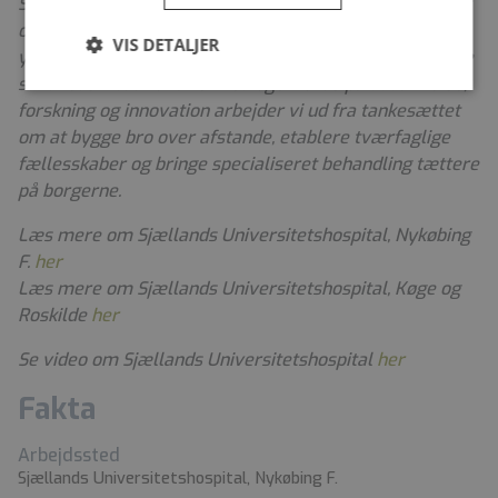
Som Danmarks seneste universitetshospital søger vi at
omdefinere tilgangen til, hvordan sundhedsfaglige
VIS DETALJER
ydelser leveres i regionen. Vi stræber efter at sikre lige
sundhedstilbud for alle. Med øget fokus på uddannelse,
forskning og innovation arbejder vi ud fra tankesættet
om at bygge bro over afstande, etablere tværfaglige
fællesskaber og bringe specialiseret behandling tættere
på borgerne.
Læs mere om Sjællands Universitetshospital, Nykøbing
F.
her
Læs mere om Sjællands Universitetshospital, Køge og
Roskilde
her
Se video om Sjællands Universitetshospital
her
Fakta
Arbejdssted
Sjællands Universitetshospital, Nykøbing F.