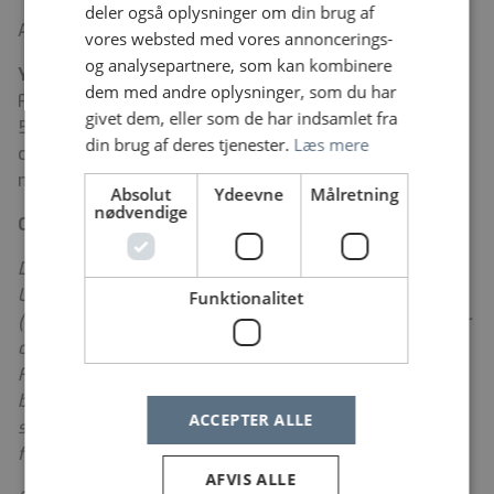
deler også oplysninger om din brug af
Ansættelse d. 1. december 2025 eller efter aftale.
vores websted med vores annoncerings-
og analysepartnere, som kan kombinere
Yderligere oplysninger
dem med andre oplysninger, som du har
Fås hos ledende overlæge Villads Bønding Jacobsen,
givet dem, eller som de har indsamlet fra
56 51 85 91, vbj@regionsjaelland.dk eller konstitueret
din brug af deres tjenester.
Læs mere
cheflæge Maiken Howard, 56 51 55 96,
mahow@regionsjaelland.dk
Absolut
Ydeevne
Målretning
nødvendige
Om os
Den 1. januar 2024 fusionerede Sjællands
Universitetshospital (SUH) med Nykøbing F. Sygehus
Funktionalitet
(NFS). Som et af Danmarks største akutsygehuse driver
og udvikler vi sygehusene i Køge, Roskilde og Nykøbing
F. Vi har aktivitet på alle regionens sygehuse, og vi
betjener alle regionens patienter med specialiserede
ACCEPTER ALLE
sundhedsydelser samt tilbyder sundhedsydelser inden
for 32 forskellige lægelige specialer.
AFVIS ALLE