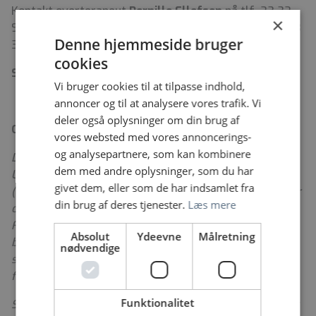
Kontakt overterapeut
Pernille Ellefsen
på tlf. 23 32
×
93 78 eller overterapeut
Susanne Sønderup
på tlf. 23
Denne hjemmeside bruger
32 62 07.
cookies
Samtaler afholdes tirsdag den 21. oktober.
Vi bruger cookies til at tilpasse indhold,
annoncer og til at analysere vores trafik. Vi
deler også oplysninger om din brug af
Om os
vores websted med vores annoncerings-
og analysepartnere, som kan kombinere
Den 1. januar 2024 fusionerede Sjællands
dem med andre oplysninger, som du har
Universitetshospital (SUH) med Nykøbing F. Sygehus
givet dem, eller som de har indsamlet fra
(NFS). Som et af Danmarks største akutsygehuse driver
din brug af deres tjenester.
Læs mere
og udvikler vi sygehusene i Køge, Roskilde og Nykøbing
F. Vi har aktivitet på alle regionens sygehuse, og vi
Absolut
Ydeevne
Målretning
betjener alle regionens patienter med specialiserede
nødvendige
sundhedsydelser samt tilbyder sundhedsydelser inden
for 32 forskellige lægelige specialer.
Funktionalitet
Som Danmarks seneste universitetshospital søger vi at