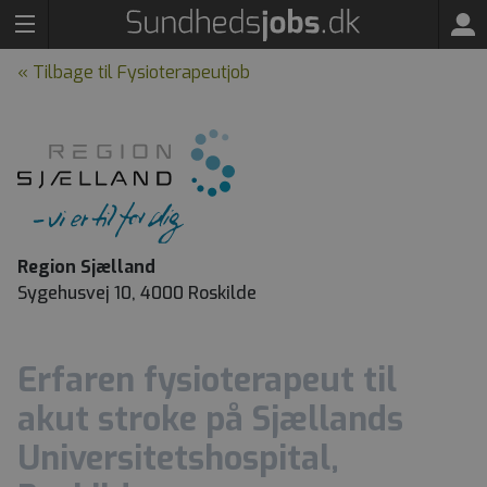
« Tilbage til Fysioterapeutjob
Region Sjælland
Sygehusvej 10, 4000 Roskilde
Erfaren fysioterapeut til
akut stroke på Sjællands
Universitetshospital,