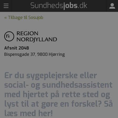
« Tilbage til Sosujob
Afsnit 204B
Bispensgade 37, 9800 Hjørring
Er du sygeplejerske eller
social- og sundhedsassistent
med hjertet på rette sted og
lyst til at gøre en forskel? Så
læs med her!