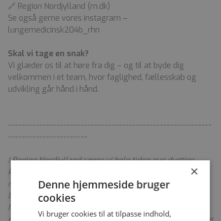
🔗 Region Nordjylland (rn.dk)
Se også gerne vores instagram –
lungemedicinsk204b_rhn
Skal vi tage en snak?
Vi glæder os til at høre fra dig – og til at byde dig
velkommen i et team, hvor faglighed, fællesskab og
udvikling går hånd i hånd.
-----------------------------------------------------------
-----------------------
I Region Nordjylland søger vi hele tiden nye dygtige
×
kolleger, der sammen med os vil arbejde for, at de
Denne hjemmeside bruger
nordjyske patienter og borgere er i gode hænder. Du
bliver en del af et fællesskab med 15.000 kolleger på
cookies
hospitalerne, det nære sundhedsvæsen, det
Vi bruger cookies til at tilpasse indhold,
præhospitale beredskab – og inden for de specialiserede