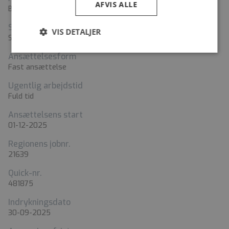
AFVIS ALLE
Bispensgade 37, 9800 Hjørring
Stillingstyper
VIS DETALJER
Social- og sundhedsassistent
Ansættelsesform
Fast ansættelse
Ugentlig arbejdstid
Fuld tid
Ansættelsens start
01-12-2025
Regionens jobnr.
21639
Quick-nr.
481875
Indrykningsdato
30-09-2025