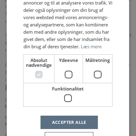
annoncer og til at analysere vores trafik. Vi
sociale tilbud, regional udvikling og i administrationen.
deler også oplysninger om din brug af
Vi er stolte af vores faglighed og samarbejde på tværs
vores websted med vores annoncerings-
af hele organisationen.
og analysepartnere, som kan kombinere
dem med andre oplysninger, som du har
Vi opfordrer alle kvalificerede til at søge jobbet – uanset
givet dem, eller som de har indsamlet fra
etnisk baggrund, køn, seksuel orientering, handicap,
din brug af deres tjenester.
Læs mere
religion eller alder.
Absolut
Ydeevne
Målretning
Læs mere om os på
Job og uddannelse
, og få et overblik
nødvendige
over ansættelsesprocessen trin-for-trin på
Fra
ansøgning til ansættelse
.
Fakta
Funktionalitet
Arbejdssted
Regionshospital Nordjylland
Kontaktperson
ACCEPTER ALLE
Maria Berg Kristensen-Sørensen
Adresse