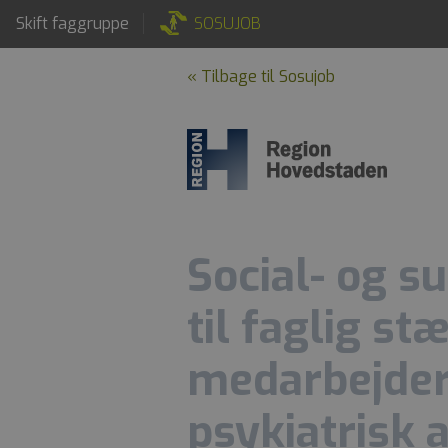
Skift faggruppe
SOSUJOB
« Tilbage til Sosujob
Social- og s
til faglig st
medarbejder
psykiatrisk a