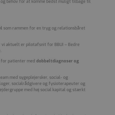
og behov for at komme bedst muligt tilbage til
el
som rammen for en tryg og relationsbåret
 vi aktuelt er pilotafsnit for BBUI – Bedre
.
 for patienter med
dobbeltdiagnoser og
 team med sygeplejersker, social- og
loger, socialrådgivere og fysioterapeuter og
jdergruppe med høj social kapital og stærkt