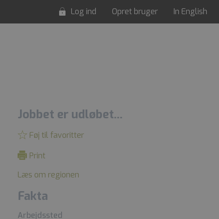
Log ind
Opret bruger
In English
Jobbet er udløbet...
Føj til favoritter
Print
Læs om regionen
Fakta
Arbejdssted