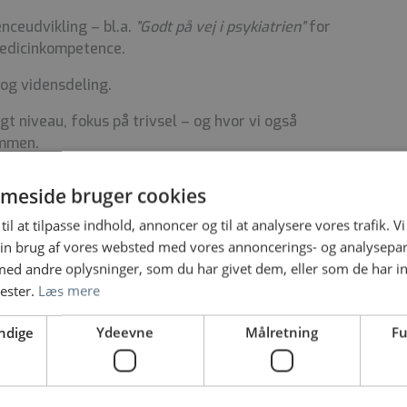
ceudvikling – bl.a.
”Godt på vej i psykiatrien”
for
 medicinkompetence.
 og vidensdeling.
gt niveau, fokus på trivsel – og hvor vi også
ammen.
a vi modtager sygeplejestuderende og social og
meside bruger cookies
ere uddannelsestrin.
til at tilpasse indhold, annoncer og til at analysere vores trafik. V
in brug af vores websted med vores annoncerings- og analysepa
d andre oplysninger, som du har givet dem, eller som de har in
nester.
Læs mere
edsassistent med interesse for psykiatrisk
ndige
Ydeevne
Målretning
Fu
u:
livssyn