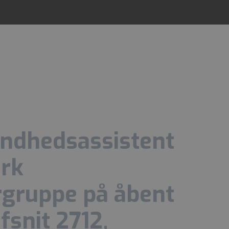
undhedsassistent
ærk
gruppe på åbent
fsnit 2712,