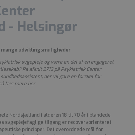
Center
 - Helsingør
g mange udviklingsmuligheder
sykiatrisk sygepleje og være en del af en engageret
esskab? På afsnit 2712 på Psykiatrisk Center
 sundhedsassistent, der vil gøre en forskel for
 så læs mere her
ele Nordsjælland i alderen 18 til 70 år i blandede
res sygeplejefaglige tilgang er recoveryorienteret
apeutiske principper. Det overordnede mål for