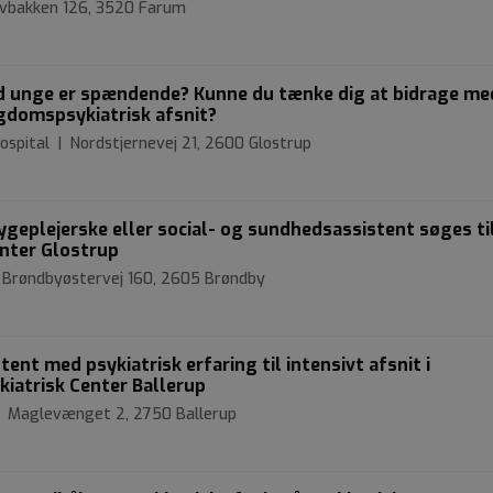
ovbakken 126, 3520 Farum
ed unge er spændende? Kunne du tænke dig at bidrage me
gdomspsykiatrisk afsnit?
ospital | Nordstjernevej 21, 2600 Glostrup
ygeplejerske eller social- og sundhedsassistent søges ti
enter Glostrup
| Brøndbyøstervej 160, 2605 Brøndby
ent med psykiatrisk erfaring til intensivt afsnit i
iatrisk Center Ballerup
 | Maglevænget 2, 2750 Ballerup