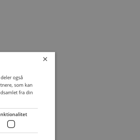
×
i deler også
rtnere, som kan
dsamlet fra din
nktionalitet