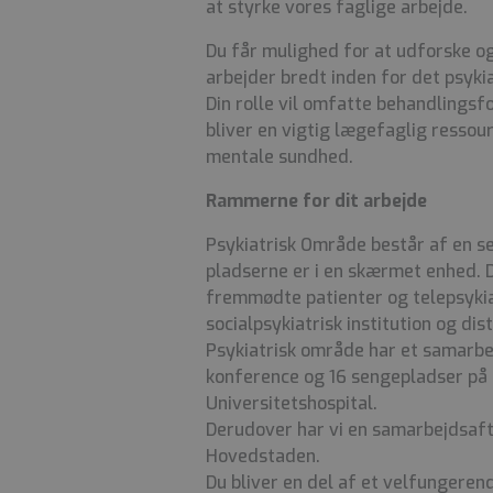
at styrke vores faglige arbejde.
Du får mulighed for at udforske og
arbejder bredt inden for det psykia
Din rolle vil omfatte behandlingsf
bliver en vigtig lægefaglig resso
mentale sundhed.
Rammerne for dit arbejde
Psykiatrisk Område består af en s
pladserne er i en skærmet enhed.
fremmødte patienter og telepsykia
socialpsykiatrisk institution og dis
Psykiatrisk område har et samarb
konference og 16 sengepladser på e
Universitetshospital.
Derudover har vi en samarbejdsaf
Hovedstaden.
Du bliver en del af et velfungeren