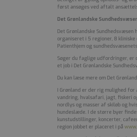
først ansøges ved aftalt ansættel
Det Grønlandske Sundhedsvæsen 
Det Grønlandske Sundhedsvæsen h
organiseret i 5 regioner, 8 klinis
Patienthjem og sundhedsvæsenets
Søger du faglige udfordringer, er d
et job i Det Grønlandske Sundheds
Du kan læse mere om Det Grønla
I Grønland er der rig mulighed for 
vandring, hvalsafari, jagt, fiskeri 
nordlys og masser af skiløb og hvis
hundeslæde. I de større byer finde
kunstudstillinger, koncerter, cafe
region jobbet er placeret i på
www.