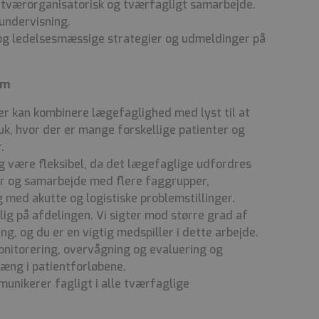
t, tværorganisatorisk og tværfagligt samarbejde.
undervisning.
 og ledelsesmæssige strategier og udmeldinger på
am
 der kan kombinere lægefaglighed med lyst til at
uk, hvor der er mange forskellige patienter og
.
g være fleksibel, da det lægefaglige udfordres
ser og samarbejde med flere faggrupper,
med akutte og logistiske problemstillinger.
nlig på afdelingen. Vi sigter mod større grad af
ing, og du er en vigtig medspiller i dette arbejde.
monitorering, overvågning og evaluering og
æng i patientforløbene.
unikerer fagligt i alle tværfaglige