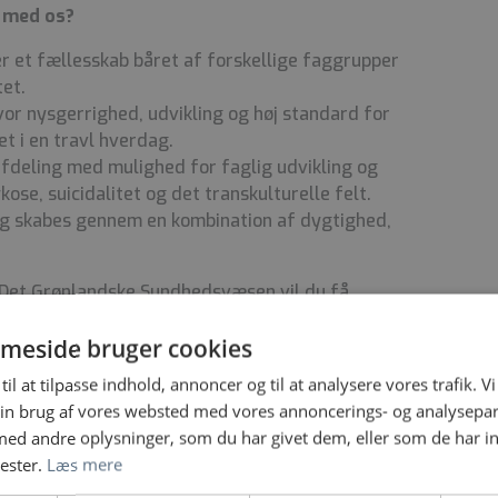
e med os?
 er et fællesskab båret af forskellige faggrupper
et.
hvor nysgerrighed, udvikling og høj standard for
et i en travl hverdag.
 afdeling med mulighed for faglig udvikling og
se, suicidalitet og det transkulturelle felt.
ing skabes gennem en kombination af dygtighed,
Det Grønlandske Sundhedsvæsen vil du få
 specialistrejser til byerne uden for Nuuk.
meside bruger cookies
i fastansættelsen, med mulighed for afholdelse af
nde overenskomst.
til at tilpasse indhold, annoncer og til at analysere vores trafik. V
dine faglige horisonter. Du vil opnå en større
in brug af vores websted med vores annoncerings- og analysepa
ringer, der kan være i et land som Grønland, med
d andre oplysninger, som du har givet dem, eller som de har in
ger.
nester.
Læs mere