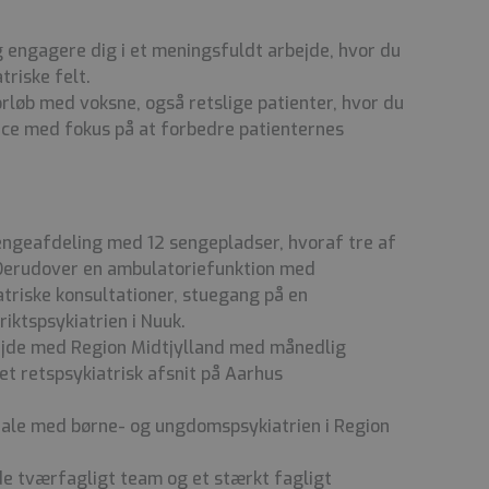
 engagere dig i et meningsfuldt arbejde, hvor du
triske felt.
orløb med voksne, også retslige patienter, hvor du
urce med fokus på at forbedre patienternes
engeafdeling med 12 sengepladser, hvoraf tre af
 Derudover en ambulatoriefunktion med
triske konsultationer, stuegang på en
triktspsykiatrien i Nuuk.
ejde med Region Midtjylland med månedlig
t retspsykiatrisk afsnit på Aarhus
tale med børne- og ungdomspsykiatrien i Region
de tværfagligt team og et stærkt fagligt