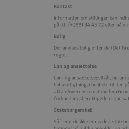
Kontakt
Information om stillingen kan in
på tlf. (+299) 34 45 72 eller på e-
Bolig
Der anvises bolig efter de i Det 
regler.
Løn og ansættelse
Løn- og ansættelsesvilkår, herunder
bohaveflytning, i henhold til den 
aftale/overenskomst mellem Grøn
forhandlingsberettigede organisat
Statsborgerskab
Såfremt du ikke er nordisk statsb
betinget af gyldig opholds- og arb