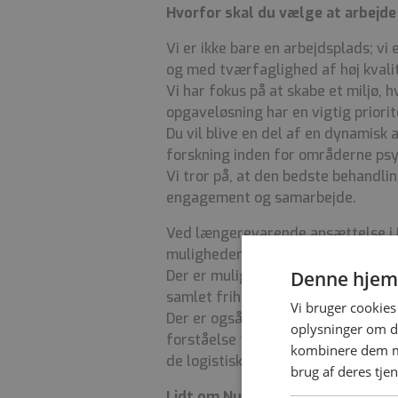
Hvorfor skal du vælge at arbejd
Vi er ikke bare en arbejdsplads; vi
og med tværfaglighed af høj kvalit
Vi har fokus på at skabe et miljø, 
opgaveløsning har en vigtig priorit
Du vil blive en del af en dynamisk
forskning inden for områderne psyko
Vi tror på, at den bedste behandl
engagement og samarbejde.
Ved længerevarende ansættelse i 
muligheden for at deltage i interne
Denne hjem
Der er mulighed for fleksibilitet 
samlet frihed i henhold til gælde
Vi bruger cookies 
Der er også mulighed for at udvide 
oplysninger om d
forståelse for kultur og de udford
kombinere dem me
de logistiske udfordringer, der føl
brug af deres tje
Lidt om Nuuk