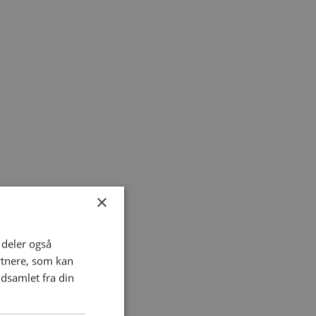
×
i deler også
rtnere, som kan
dsamlet fra din