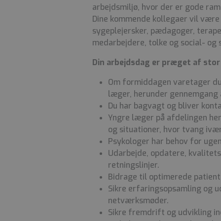
arbejdsmiljø, hvor der er gode ram
Dine kommende kollegaer vil være 
sygeplejersker, pædagoger, terape
medarbejdere, tolke og social- og
Din arbejdsdag er præget af stor
Om formiddagen varetager du
læger, herunder gennemgang a
Du har bagvagt og bliver konta
Yngre læger på afdelingen hent
og situationer, hvor tvang ivæ
Psykologer har behov for ugen
Udarbejde, opdatere, kvalitet
retningslinjer.
Bidrage til optimerede patient
Sikre erfaringsopsamling og u
netværksmøder.
Sikre fremdrift og udvikling in