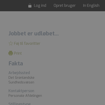
Log ind
Opret bruger
In English
Jobbet er udløbet...
Føj til favoritter
Print
Fakta
Arbejdssted
Det Grønlandske
Sundhedsvæsen
Kontaktperson
Personale Afdelingen
Stillingstype