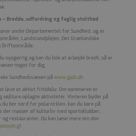
se.
– Bredde, udfordring og faglig stolthed
ører under Departementet for Sundhed, og er
ke områder, Landstandplejen, Det Grønlandske
 Driftsområde.
u nysgerrig og kan du lide at arbejde bredt, så er
væsen noget for dig.
ndske Sundhedsvæsen på
www.gjob.dk
at leve et aktivt fritidsliv. Om sommeren er
og sejlture oplagte aktiviteter. Vinteren byder på
 du bor nord for polarcirklen, kan du køre på
s der masser af kulturliv med sportsklubber,
er og restauranter. Du kan læse mere om den
peqqik.gl