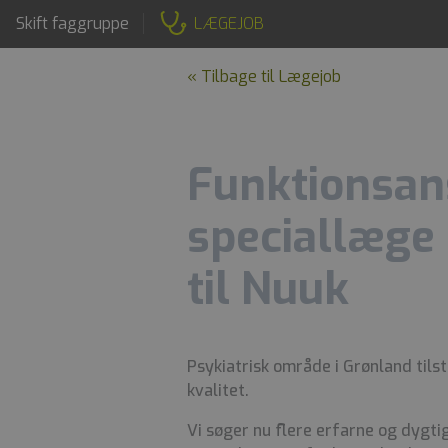
Skift faggruppe
LÆGEJOB
« Tilbage til Lægejob
Funktionsan
speciallæge 
til Nuuk
Psykiatrisk område i Grønland tilst
kvalitet.
Vi søger nu flere erfarne og dygtig