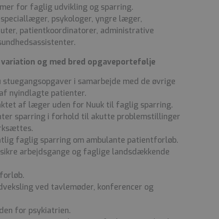
mer for faglig udvikling og sparring.
speciallæger, psykologer, yngre læger,
uter, patientkoordinatorer, administrative
 sundhedsassistenter.
 variation og med bred opgaveportefølje
 stuegangsopgaver i samarbejde med de øvrige
f nyindlagte patienter.
ktet af læger uden for Nuuk til faglig sparring.
er sparring i forhold til akutte problemstillinger
rksættes.
tlig faglig sparring om ambulante patientforløb.
ssikre arbejdsgange og faglige landsdækkende
forløb.
dveksling ved tavlemøder, konferencer og
den for psykiatrien.