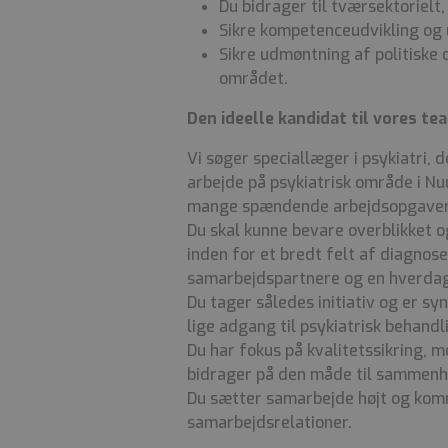
Du bidrager til tværsektoriel
Sikre kompetenceudvikling og 
Sikre udmøntning af politiske
området.
Den ideelle kandidat til vores te
Vi søger speciallæger i psykiatri,
arbejde på psykiatrisk område i Nu
mange spændende arbejdsopgaver
Du skal kunne bevare overblikket o
inden for et bredt felt af diagno
samarbejdspartnere og en hverdag 
Du tager således initiativ og er sy
lige adgang til psykiatrisk behandl
Du har fokus på kvalitetssikring, 
bidrager på den måde til sammenh
Du sætter samarbejde højt og komm
samarbejdsrelationer.