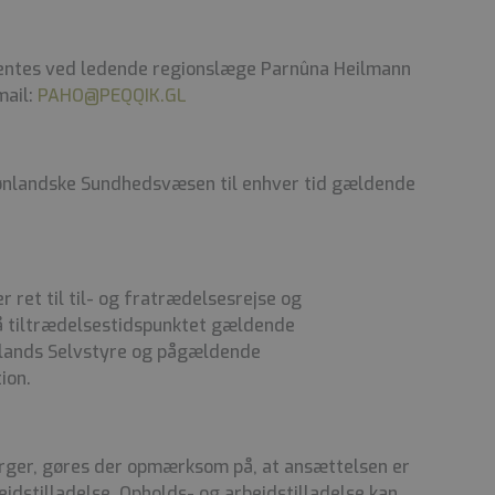
dhentes ved ledende regionslæge Parnûna Heilmann
mail:
PAHO@PEQQIK.GL
Grønlandske Sundhedsvæsen til enhver tid gældende
 ret til til- og fratrædelsesrejse og
på tiltrædelsestidspunktet gældende
lands Selvstyre og pågældende
ion.
orger, gøres der opmærksom på, at ansættelsen er
ejdstilladelse. Opholds- og arbejdstilladelse kan