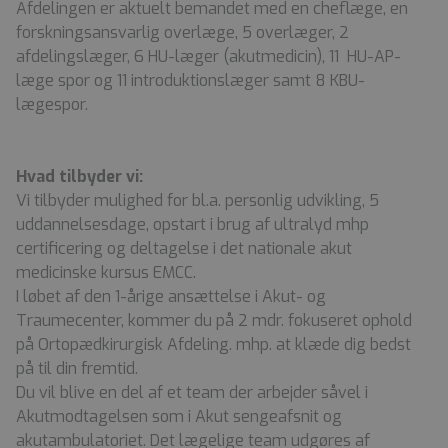
Afdelingen er aktuelt bemandet med en cheflæge, en
forskningsansvarlig overlæge, 5 overlæger, 2
afdelingslæger, 6 HU-læger (akutmedicin), 11 HU-AP-
læge spor og 11 introduktionslæger samt 8 KBU-
lægespor.
Hvad tilbyder vi:
Vi tilbyder mulighed for bl.a. personlig udvikling, 5
uddannelsesdage, opstart i brug af ultralyd mhp
certificering og deltagelse i det nationale akut
medicinske kursus EMCC.
I løbet af den 1-årige ansættelse i Akut- og
Traumecenter, kommer du på 2 mdr. fokuseret ophold
på Ortopædkirurgisk Afdeling. mhp. at klæde dig bedst
på til din fremtid.
Du vil blive en del af et team der arbejder såvel i
Akutmodtagelsen som i Akut sengeafsnit og
akutambulatoriet. Det lægelige team udgøres af