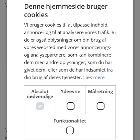
Vi forventer at du:
Denne hjemmeside bruger
er god til at kommunikere og samarbejde både
cookies
mono- og tværfagligt
Vi bruger cookies til at tilpasse indhold,
har mod på at snuse til forskning
annoncer og til at analysere vores trafik. Vi
er engageret og har interesse for de akutte
deler også oplysninger om din brug af
patienter
vores websted med vores annoncerings-
har gå på mod, er udadvendt og læringsvillig
og analysepartnere, som kan kombinere
kan trives i et omskifteligt og udfordrende
dem med andre oplysninger, som du har
arbejdsmiljø
givet dem, eller som de har indsamlet fra
altid sætter patienten først – også i en travl
din brug af deres tjenester.
Læs mere
hverdag
trives med en uforudsigelig arbejdsdag
Absolut
Ydeevne
Målretning
deltager aktivt i den daglige kliniske vejledning af
nødvendige
yngre kolleger samt plejepersonale
altid holder den gode tone i hverdagen – både
overfor patienter, pårørende og kolleger
Funktionalitet
Ved seneste inspektorbesøg i afdelingen konkluderede
inspektorerne: