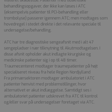
visiteret skadestue. Patienter med tidskritiske
behandlingsopgaver, der ikke kan løses i ATC
(eksempelvis patienter til PCI-behandling eller
trombolyse) passerer igennem ATC; men modtages som
hovedregel i stedet direkte i det relevante speciale til
undersøgelse/behandling.
ATC har tre diagnostiske sengeafsnit med i alt 47
sengepladser i nær tilknytning til Akutmodtagelsen. I
disse afsnit opholder akut indlagte kirurgiske og
medicinske patienter sig i op til 48 timer.
Traumecenteret modtager traumepatienter på højt
specialiseret niveau fra hele Region Nordjylland
Fra primærsektoren modtager ambulatoriet i ATC
patienter henvist med problemstillinger, hvor
alternativet er akut indlæggelse. Samtidigt ses i
ambulatoriet patienter udskrevet fra ATC til kontrol
og/eller svar på undersøgelser foretaget via ATC.