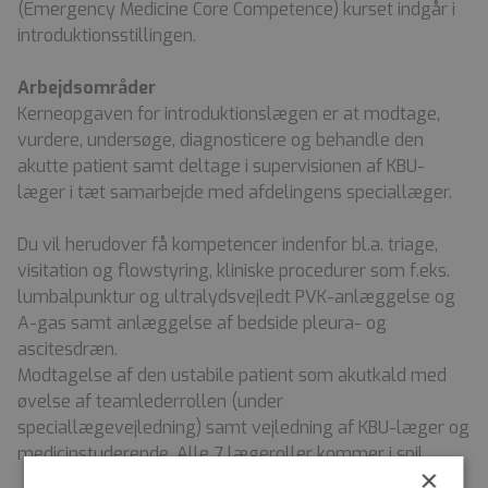
(Emergency Medicine Core Competence) kurset indgår i
introduktionsstillingen.
Arbejdsområder
Kerneopgaven for introduktionslægen er at modtage,
vurdere, undersøge, diagnosticere og behandle den
akutte patient samt deltage i supervisionen af KBU-
læger i tæt samarbejde med afdelingens speciallæger.
Du vil herudover få kompetencer indenfor bl.a. triage,
visitation og flowstyring, kliniske procedurer som f.eks.
lumbalpunktur og ultralydsvejledt PVK-anlæggelse og
A-gas samt anlæggelse af bedside pleura- og
ascitesdræn.
Modtagelse af den ustabile patient som akutkald med
øvelse af teamlederrollen (under
speciallægevejledning) samt vejledning af KBU-læger og
medicinstuderende. Alle 7 lægeroller kommer i spil.
×