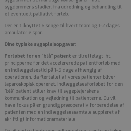
sygdommens stadier, fra udredning og behandling til
et eventuelt palliativt forløb.
Der er tilknyttet 6 senge til hvert team og 1-2 dages
ambulatorie spor.
Dine typiske sygeplejeopgaver:
Forløbet for en ”blå” patient
er tilrettelagt iht.
principperne for det accelererede patientforløb med
en indlæggelsestid på 1-5 dage afhængig af
operationen, da flertallet af vores patienter bliver
laparoskopisk opereret. Indlæggelsesforløbet for den
”blå” patient stiller krav til sygeplejerskens
kommunikation og vejledning til patienterne. Du vil
have fokus på en grundig præoperativ forberedelse af
patienten med en indlæggelsessamtale suppleret af
skriftligt informationsmateriale.
Du vil ved patienternes indlæggelsen især have fokus