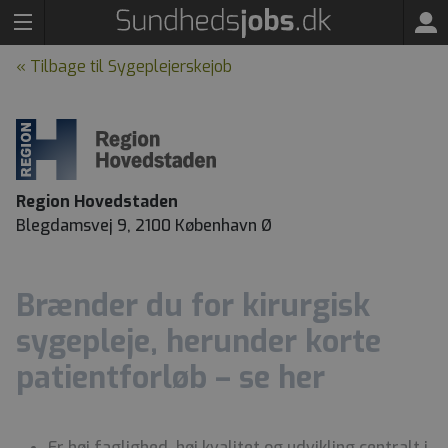
« Tilbage til Sygeplejerskejob
Region Hovedstaden
Blegdamsvej 9, 2100 København Ø
Brænder du for kirurgisk
sygepleje, herunder korte
patientforløb – se her
Er høj faglighed, høj kvalitet og udvikling centralt i