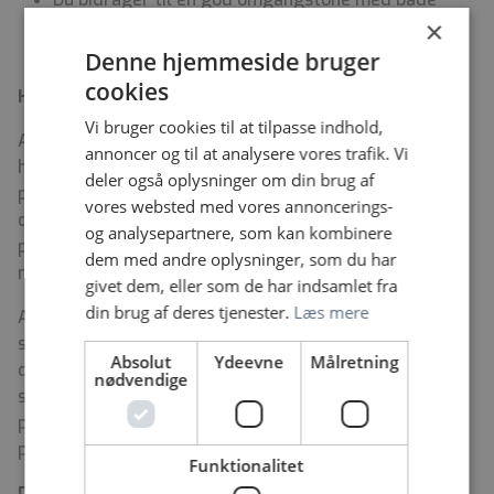
×
kollegaer, patienter, pårørende og andre
samarbejdspartnere
Denne hjemmeside bruger
cookies
Hvem er vi:
Vi bruger cookies til at tilpasse indhold,
Afdeling for Urinvejskirurgi på Rigshospitalet er en
annoncer og til at analysere vores trafik. Vi
højt specialiseret afdeling, som modtager komplekse
deler også oplysninger om din brug af
patienter fra hele landet, Færøerne og Grønland. De
vores websted med vores annoncerings-
dominerende sygdomme er blærecancer,
og analysepartnere, som kan kombinere
prostatacancer, nyrecancer og sygdomme i de
dem med andre oplysninger, som du har
mandlige kønsorganer samt retroperitoneale tumorer.
givet dem, eller som de har indsamlet fra
din brug af deres tjenester.
Læs mere
Afdelingen består af et sengeafsnit med 26
sengepladser, et integreret ambulatorie, samt en
Absolut
Ydeevne
Målretning
døgnåben akutfunktion for patienter allerede i forløb,
nødvendige
som modtager akut opståede urologiske
problemstillinger, såsom sepsis, hæmaturi og
postoperative komplikationer.
Funktionalitet
Derfor skal du vælge os: