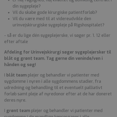
din sygepleje?
Vil du skabe gode kirurgiske patientforløb?
Vil du være med til at videreudvikle den
urinvejskirurgiske sygepleje på Rigshospitalet?
- så er du lige dén sygeplejerske, vi søger pr. 1. 12 eller
efter aftale
Afdeling for Urinvejskirurgi søger sygeplejersker til
blåt og grønt team. Tag gerne din veninde/ven i
hånden og søg!
I
blåt team
plejer og behandler vi patienter med
sygdomme i nyren i alle sygdommens stadier, fra
udredning og behandling til et eventuelt palliativt
forløb samt pleje af nyredonor efter at de har doneret
deres nyre.
I
grønt team
plejer og behandler vi patienter med
sygdomme i de mandlige kønsorganer i alle