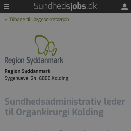
« Tilbage til Lægesekretærjob
Region Syddanmark
Sygehusvej 24, 6000 Kolding
Sundhedsadministrativ leder
til Organkirurgi Kolding