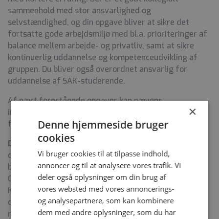
sammenhold med stor ansvarlighed og
selvstændighed, og din opgave bliver at sikre det
fortsatte gode arbejdsmiljø med bl.a. prioriteringer af
balance mellem arbejde- og privatliv, samt at sikre
kontinuerlig uddannelse og kompetenceudvikling af
gruppen. Du bliver også overordnet ansvarlig for
uddannelse af SAK-studerende.
Af nært forestående opgaver kan nævens
×
implementering af forbedringstavle og mulig
Denne hjemmeside bruger
forestående flytning af sekretariatet.
cookies
Dine opgaver som del af ledergruppen:
Du bliver en
Vi bruger cookies til at tilpasse indhold,
del af afdelingens strategiske ledergruppe, som også
annoncer og til at analysere vores trafik. Vi
består af Afdelingsledelse, Ledende Overlæger og
deler også oplysninger om din brug af
Oversygeplejersker. Du indgår i afdelingens
vores websted med vores annoncerings-
Kvalitetsudvalg og LMU. Alle ledere i afdelingen har
og analysepartnere, som kan kombinere
desuden tværgående opgaver og/eller opgaver som
dem med andre oplysninger, som du har
rækker ud af afdelingen enten regionalt, nationalt