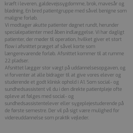
kræft i leveren, galdevejssygdomme, brok, mavesår og
blødning. En bred patientgruppe med såvel benigne som
maligne forløb.
Vi modtager akutte patienter døgnet rundt, herunder
specialepatienter med åben indlæggelse. Vi har dagligt
patienter, der møder til operation, hvilket giver et stort
flow i afsnittet præget af såvel korte som
længerevarende forløb. Afsnittet kommer til at rumme
22 pladser.
Afsnittet lægger stor vægt på uddannelsesopgaven, og
vi forventer at alle bidrager til at give vores elever og
studerende et godt klinisk ophold i A1. Som social- og
sundhedsassistent vil du i den direkte patientpleje ofte
opleve at følges med social- og
sundhedsassistentelever eller sygeplejestuderende på
de første semestre. Der vil på sigt være mulighed for
videreuddannelse som praktik vejleder.