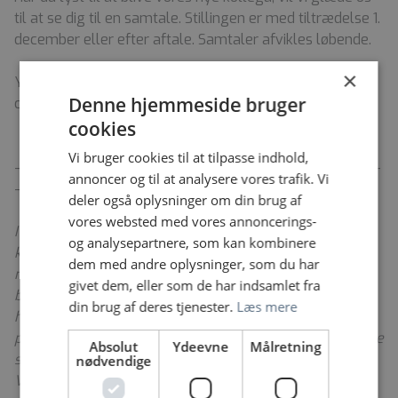
til at se dig til en samtale. Stillingen er med tiltrædelse 1.
december eller efter aftale. Samtaler afvikles løbende.
×
Yderligere oplysninger kan fås ved henvendelse
Denne hjemmeside bruger
chefsygeplejerske Betina Bang på tlf. 22 68 11 51
cookies
Vi bruger cookies til at tilpasse indhold,
-----------------------------------------------------------
annoncer og til at analysere vores trafik. Vi
-----------------------
deler også oplysninger om din brug af
vores websted med vores annoncerings-
I Region Nordjylland søger vi hele tiden nye dygtige
og analysepartnere, som kan kombinere
kolleger, der sammen med os vil arbejde for, at de
dem med andre oplysninger, som du har
nordjyske patienter og borgere er i gode hænder. Du
givet dem, eller som de har indsamlet fra
bliver en del af et fællesskab med 15.000 kolleger på
din brug af deres tjenester.
Læs mere
hospitalerne, det nære sundhedsvæsen, det
præhospitale beredskab – og inden for de specialiserede
Absolut
Ydeevne
Målretning
sociale tilbud, regional udvikling og i administrationen.
nødvendige
Vi er stolte af vores faglighed og samarbejde på tværs