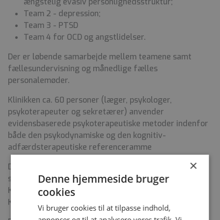
ængstelig evasiv personlighedsstruktur;
Team 2 - depression;
Team 3 - PTSD
Team 4 for OCD og angstlidelser.
Der er løbende samarbejde mellem teamene samt
fællesundervisning og
månedlige
fælles
personalemøder.
Klinikken
ca. 60 personer
(læger, psykologer,
psykoterapeuter og sekretærer) anvender
evidensbaserede psykoterapeutiske metoder indenfor
både den psykodynamiske og den kognitiv-
adfærdsterapeutiske referenceramme
×
Det daglige arbejde samt løbende undervisning,
Denne hjemmeside bruger
supervision og personalemøder er i Psykoterapeutisk
cookies
Klinik, der er beliggende i Nannasgade 28, 2200
København N.
Vi bruger cookies til at tilpasse indhold,
annoncer og til at analysere vores trafik. Vi