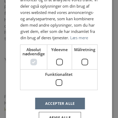
Derudover er man tilknyttet den faggruppe, der er på
deler også oplysninger om din brug af
Psykiatrisk Center København. For psykologerne er de
vores websted med vores annoncerings-
fx psykologgruppen under ledelse af chefpsykolog
og analysepartnere, som kan kombinere
Neringa Aasdal og må i mindre omfang, deltage i
dem med andre oplysninger, som du har
opgaveløsning på Psykiatrisk Center København som
givet dem, eller som de har indsamlet fra
helhed (f.eks. supervision, krisesamtaler eller
din brug af deres tjenester.
Læs mere
testpsykologiske undersøgelser).
Absolut
Ydeevne
Målretning
nødvendige
Yderligere oplysninger
Ledende specialpsykolog, Shamaiela Anwar:
shamaiela.anwar@regionh.dk
Funktionalitet
Teamkoordinator, Tina Nordentoft Nielsen:
tina.nordentoft.nielsen@regionh.dk
Find flere informationer om Psykiatrisk Center
København på vores hjemmeside
www.psykiatri-
ACCEPTER ALLE
kobenhavn.dk
AFVIS ALLE