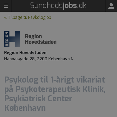
« Tilbage til Psykologjob
Region Hovedstaden
Nannasgade 28, 2200 København N
Psykolog til 1-årigt vikariat
på Psykoterapeutisk Klinik,
Psykiatrisk Center
København