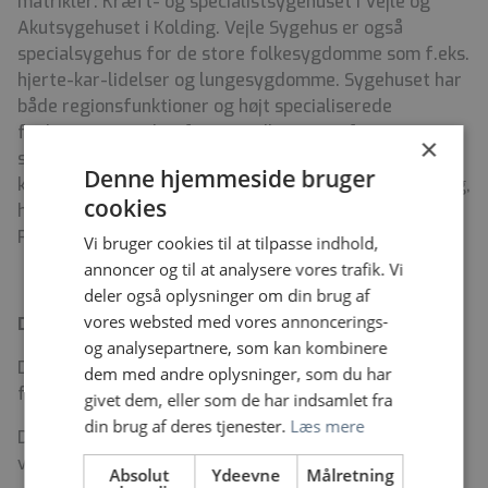
matrikler: Kræft- og specialistsygehuset i Vejle og
Akutsygehuset i Kolding. Vejle Sygehus er også
specialsygehus for de store folkesygdomme som f.eks.
hjerte-kar-lidelser og lungesygdomme. Sygehuset har
både regionsfunktioner og højt specialiserede
funktioner. Der sker fortsat udbygning af
×
strålekapaciteten, og sygehuset råder over alle
Denne hjemmeside bruger
kapaciteter til kirurgisk og onkologisk kræftbehandling,
cookies
herunder Klinisk Genetik og Klinisk Fysiologi med
PET/CT.
Vi bruger cookies til at tilpasse indhold,
annoncer og til at analysere vores trafik. Vi
deler også oplysninger om din brug af
vores websted med vores annoncerings-
Dine kvalifikationer:
og analysepartnere, som kan kombinere
Du er speciallæge i et kirurgisk speciale og
dem med andre oplysninger, som du har
fagområdecertificeret i Mammakirurgi.
givet dem, eller som de har indsamlet fra
din brug af deres tjenester.
Læs mere
Du skal have gode kommunikative færdigheder og
være god til at skabe overblik.
Absolut
Ydeevne
Målretning