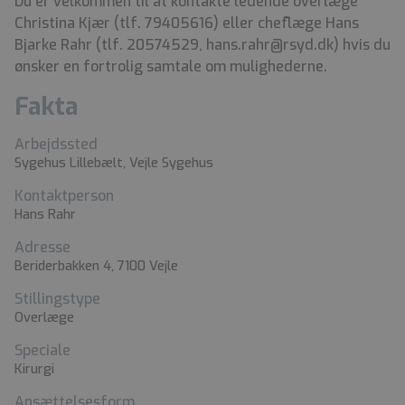
Du er velkommen til at kontakte ledende overlæge
Christina Kjær (tlf. 79405616) eller cheflæge Hans
Bjarke Rahr (tlf. 20574529, hans.rahr@rsyd.dk) hvis du
ønsker en fortrolig samtale om mulighederne.
Fakta
Arbejdssted
Sygehus Lillebælt, Vejle Sygehus
Kontaktperson
Hans Rahr
Adresse
Beriderbakken 4, 7100 Vejle
Stillingstype
Overlæge
Speciale
Kirurgi
Ansættelsesform