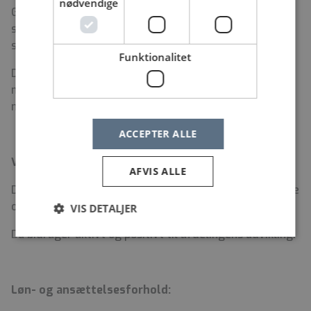
nødvendige
Gode samarbejdsevner og lyst til tværfagligt
samarbejde mellem faggrupper og forskellige
specialer vægtes højt.
Funktionalitet
Du har betydelig operativ og klinisk erfaring, herunder
med håndtering af kræftpatienter i et
multidisciplinært samarbejde.
ACCEPTER ALLE
Vi forventer, at:
AFVIS ALLE
Du tager medansvar for at fremme trivsel, samarbejde
og et godt arbejdsmiljø i hele afdelingen.
VIS DETALJER
Du bidrager aktivt og positivt til afdelingens udvikling.
Løn- og ansættelsesforhold: