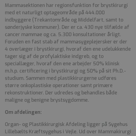
Mammasektionen har regionsfunktion for brystkirurgi
med et naturligt optageområde på 444.000
indbyggere (Trekantområde og Middelfart, samt to
sønderjyske kommuner). Der er ca. 430 nye tilfælde af
cancer mammae og ca. 5.300 konsultationer årligt.
Foruden en fast stab af mammasygeplejersker er der
4 overlæger i brystkirurgi, hvoraf den ene udelukkende
tager sig af de profylaktiske indgreb, og to
speciallæger, hvoraf den ene arbejder 50% klinisk
m.h.p. certificering i brystkirurgi og 50% på sit Ph.D.-
studium. Sammen med plastikkirurgerne udføres
større onkoplastiske operationer samt primære
rekonstruktioner. Der udredes og behandles både
maligne og benigne brystsygdomme.
Om afdelingen:
Organ- og Plastikkirurgisk Afdeling ligger på Sygehus
Lillebælts Kræftsygehus i Vejle. Ud over Mammakirurgi