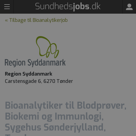
« Tilbage til Bioanalytikerjob
Region Syddanmark
Carstensgade 6, 6270 Tønder
Bioanalytiker til Blodprøver,
Biokemi og Immunlogi,
Sygehus Sønderjylland,