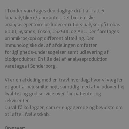
I Tønder varetages den daglige drift af i alt 5
bioanalytikere/laboranter. Det biokemiske
analyserepertoire inkluderer rutineanalyser på Cobas
6000, Sysmex, Tosoh, CS2500 og ABL. Der foretages
urinmikroskopi og differentialtælling. Den
immunologiske del af afdelingen omfatter
forligligheds-undersøgelser samt udlevering af
blodprodukter. En lille del af analyseproduktion
varetages i Sønderborg.
Vi er en afdeling med en travl hverdag, hvor vi vægter
et godt arbejdsmiljø højt, samtidig med at vi udøver høj
kvalitet og god service over for patienter og
rekvirenter.
Du vil få kollegaer, som er engagerede og bevidste om
at løfte i fællesskab.
Opgaver: