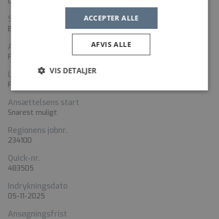
Carstensgade 6, 6270 Tønder
ACCEPTER ALLE
Stillingstyper
Bioanalytiker
AFVIS ALLE
Ansættelsesform
Fast ansættelse
VIS DETALJER
Ugentlig arbejdstid
Fuld tid
Ansættelsens start
Snarest muligt
Regionens jobnr.
234100
Quick-nr.
483505
Indrykningsdato
05-11-2025
Ansøgningsfrist