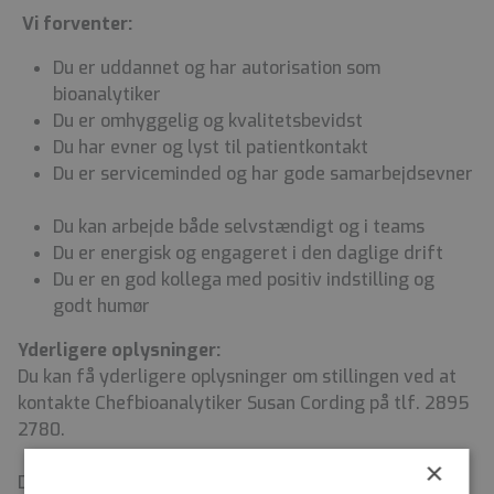
Vi forventer:
Du er uddannet og har autorisation som
bioanalytiker
Du er omhyggelig og kvalitetsbevidst
Du har evner og lyst til patientkontakt
Du er serviceminded og har gode samarbejdsevner
Du kan arbejde både selvstændigt og i teams
Du er energisk og engageret i den daglige drift
Du er en god kollega med positiv indstilling og
godt humør
Yderligere oplysninger:
Du kan få yderligere oplysninger om stillingen ved at
kontakte Chefbioanalytiker Susan Cording på tlf. 2895
2780.
×
Der vil blive indhentet børneattest på den der