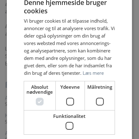
Denne hjemmeside bruger
ansættes, idet vi også tager prøver på børn i
cookies
afdelingen.
Vi bruger cookies til at tilpasse indhold,
Ansøgningsfristen er d. 21.11.2025. Der afholdes
annoncer og til at analysere vores trafik. Vi
ansættelsessamtaler d. 25.11.2025
deler også oplysninger om din brug af
vores websted med vores annoncerings-
Løn- og ansættelsesvilkår følger overenskomst for
og analysepartnere, som kan kombinere
Sundhedskartellets område, herunder Danske
dem med andre oplysninger, som du har
Bioanalytiker, dBio.
givet dem, eller som de har indsamlet fra
din brug af deres tjenester.
Læs mere
Fakta
Absolut
Ydeevne
Målretning
nødvendige
Arbejdssted
Sygehus Sønderjylland, Tønder
Kontaktperson
Funktionalitet
Susan Cording
Adresse