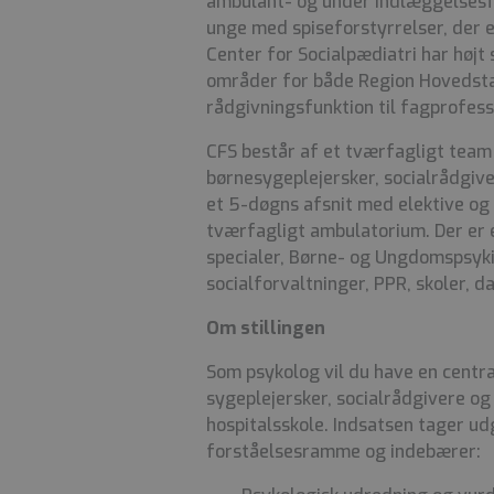
ambulant- og under indlæggelsesfo
unge med spiseforstyrrelser, der 
Center for Socialpædiatri har højt
områder for både Region Hovedsta
rådgivningsfunktion til fagprofess
CFS består af et tværfagligt team
børnesygeplejersker, socialrådgive
et 5-døgns afsnit med elektive og
tværfagligt ambulatorium. Der er
specialer, Børne- og Ungdomspsyki
socialforvaltninger, PPR, skoler, 
Om stillingen
Som psykolog vil du have en centra
sygeplejersker, socialrådgivere o
hospitalsskole. Indsatsen tager ud
forståelsesramme og indebærer: