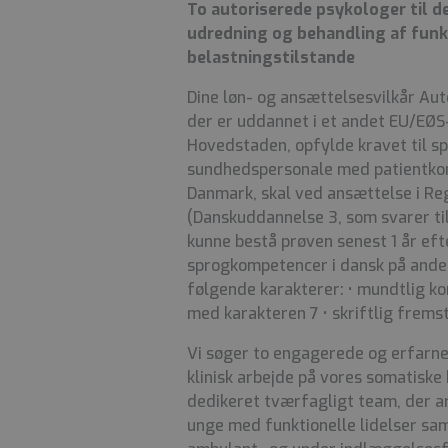
To autoriserede psykologer til d
udredning og behandling af funkt
belastningstilstande
Dine løn- og ansættelsesvilkår Au
der er uddannet i et andet EU/EØS
Hovedstaden, opfylde kravet til s
sundhedspersonale med patientkon
Danmark, skal ved ansættelse i R
(Danskuddannelse 3, som svarer t
kunne bestå prøven senest 1 år eft
sprogkompetencer i dansk på ande
følgende karakterer: • mundtlig k
med karakteren 7 • skriftlig frems
Vi søger to engagerede og erfarne
klinisk arbejde på vores somatiske 
dedikeret tværfagligt team, der a
unge med funktionelle lidelser sa