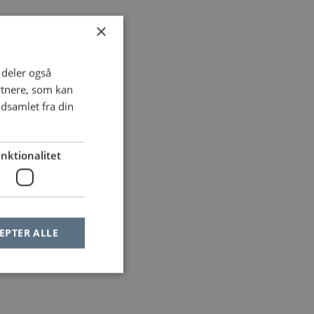
×
i deler også
rtnere, som kan
dsamlet fra din
nktionalitet
EPTER ALLE