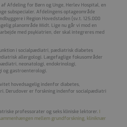
l af Afdeling for Børn og Unge, Herlev Hospital, en
nge subspecialer. Afdelingens optageområde
ndbyggere i Region Hovedstaden (sv.t. 125.000
agelig planområde Midt. Lige nu går vi mod en
bejde med psykiatrien, der skal integreres med
unktion i socialpædiatri, pædiatrisk diabetes
diatrisk allergologi. Lægefaglige fokusområder
ædiatri, neonatologi, endokrinologi,
 og gastroenterologi.
vitet hovedsagelig indenfor diabetes,
i. Derudover er forskning indenfor socialpædiatri
atriske professorater og seks kliniske lektorer.
I
 sammenhængen mellem grundforskning, kliniknær