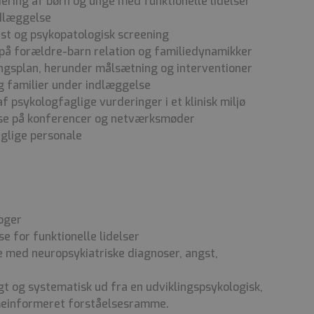
ering af børn og unge med funktionelle lidelser
ndlæggelse
st og psykopatologisk screening
på forældre-barn relation og familiedynamikker
ingsplan, herunder målsætning og interventioner
og familier under indlæggelse
 psykologfaglige vurderinger i et klinisk miljø
lse på konferencer og netværksmøder
glige personale
oger
e for funktionelle lidelser
 med neuropsykiatriske diagnoser, angst,
gt og systematisk ud fra en udviklingspsykologisk,
umeinformeret forståelsesramme.