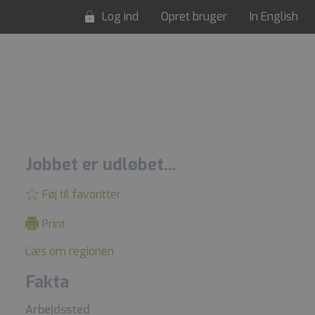
Log ind
Opret bruger
In English
Jobbet er udløbet...
Føj til favoritter
Print
Læs om regionen
Fakta
Arbejdssted