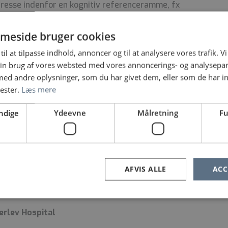
eresse indenfor en kognitiv referenceramme, fx
 udredning, herunder kognitive tests
meside bruger cookies
samtidig med evnen til selvstændig
til at tilpasse indhold, annoncer og til at analysere vores trafik. V
førsel
in brug af vores websted med vores annoncerings- og analysepa
viklingen af behandlingstilgange og arbejdsgange
d andre oplysninger, som du har givet dem, eller som de har in
iatri, pædiatri eller PPR er en fordel, men ikke et
nester.
Læs mere
ndige
Ydeevne
Målretning
Fu
aglige konferencer, og der er daglig sparring
r højt at alle faggrupper kort mødes hver morgen
er frokost sammen i det omfang det er muligt, vi
ager omsorg for hinanden. Vi arbejder i mindre
a. har fokus på psykologisk tryghed. Psykologer
AFVIS ALLE
ACC
 og der er rig mulighed for faglig sparring og
 børne- og ungeafdelingen.
erlev Hospital