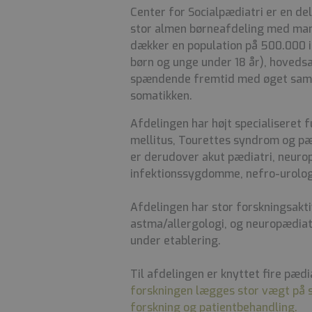
Center for Socialpædiatri er en de
stor almen børneafdeling med ma
dækker en population på 500.000 i
børn og unge under 18 år), hoveds
spændende fremtid med øget samar
somatikken.
Afdelingen har højt specialiseret f
mellitus, Tourettes syndrom og pæ
er derudover akut pædiatri, neurop
infektionssygdomme, nefro-urologi
Afdelingen har stor forskningsakti
astma/allergologi, og neuropædiatr
under etablering.
Til afdelingen er knyttet fire pædi
forskningen lægges stor vægt på
forskning og patientbehandling.