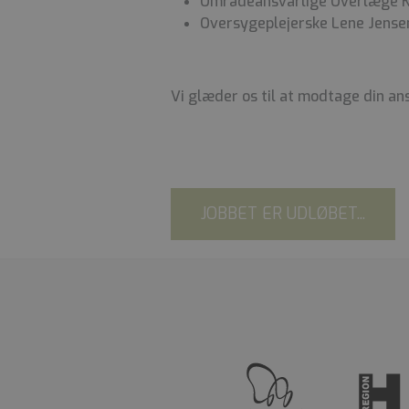
Områdeansvarlige Overlæge K
Oversygeplejerske Lene Jense
Vi glæder os til at modtage din a
JOBBET ER UDLØBET...