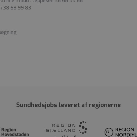
atrine Staudt Jeppesen 38 68 99 88
n 38 68 99 83
nsøgning
Sundhedsjobs leveret af regionerne