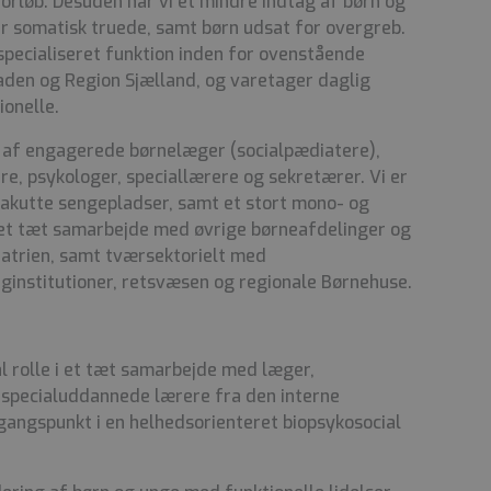
rløb. Desuden har vi et mindre indtag af børn og
er somatisk truede, samt børn udsat for overgreb.
 specialiseret funktion inden for ovenstående
den og Region Sjælland, og varetager daglig
ionelle.
 af engagerede børnelæger (socialpædiatere),
re, psykologer, speciallærere og sekretærer. Vi er
 akutte sengepladser, samt et stort mono- og
 et tæt samarbejde med øvrige børneafdelinger og
atrien, samt tværsektorielt med
daginstitutioner, retsvæsen og regionale Børnehuse.
l rolle i et tæt samarbejde med læger,
g specialuddannede lærere fra den interne
gangspunkt i en helhedsorienteret biopsykosocial