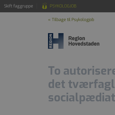
Skift faggruppe
PSYKOLOGJOB
« Tilbage til Psykologjob
To autoriser
det tværfagl
socialpædiat