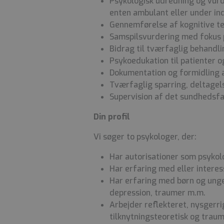
Psykologisk udredning og vurd
enten ambulant eller under i
Gennemførelse af kognitive te
Samspilsvurdering med fokus 
Bidrag til tværfaglig behandl
Psykoedukation til patienter 
Dokumentation og formidling af
Tværfaglig sparring, deltage
Supervision af det sundhedsfa
Din profil
Vi søger to psykologer, der:
Har autorisationer som psykol
Har erfaring med eller interess
Har erfaring med børn og unge
depression, traumer m.m.
Arbejder reflekteret, nysgerri
tilknytningsteoretisk og tra