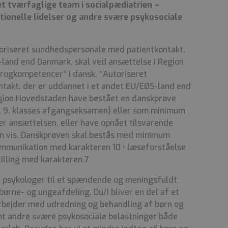
et tværfaglige team i socialpædiatrien –
ionelle lidelser og andre svære psykosociale
toriseret sundhedspersonale med patientkontakt,
-land end Danmark, skal ved ansættelse i Region
progkompetencer* i dansk. *Autoriseret
takt, der er uddannet i et andet EU/EØS-land end
egion Hovedstaden have bestået en danskprøve
il 9. klasses afgangseksamen) eller som minimum
er ansættelsen, eller have opnået tilsvarende
n vis. Danskprøven skal bestås med minimum
ommunikation med karakteren 10 • læseforståelse
tilling med karakteren 7
 psykologer til et spændende og meningsfuldt
børne- og ungeafdeling. Du/I bliver en del af et
rbejder med udredning og behandling af børn og
mt andre svære psykosociale belastninger både