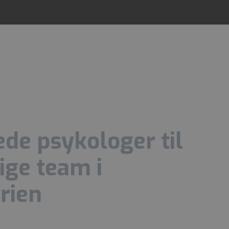
ede psykologer til
ige team i
rien