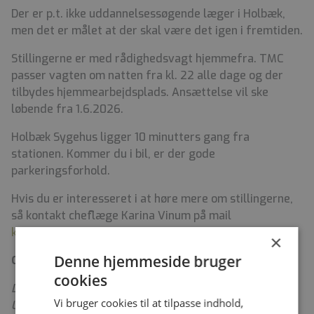
Der er p.t. ikke uddannelsessøgende læger i Holbæk,
men det er målet at der skal være det igen i fremtiden.
Stillingerne er med rådighedsvagt hjemmefra. TMC
passer vagten om natten fra kl. 22 alle dage og der
tilbydes hjemmearbejdsplads. Ansættelse vil ske
løbende fra 1.6.2026.
Holbæk Sygehus ligger 10 minutters gang fra
stationen. Kommer du i bil, er der gode
parkeringsforhold.
Hvis du er interesseret i at høre mere om stillingerne,
så kontakt cheflæge Karina Vinum på mail
kbu@regionsjaelland.dk
eller mobil 24981343.
×
Denne hjemmeside bruger
Om os
cookies
Den 1. januar 2024 fusionerede Sjællands
Vi bruger cookies til at tilpasse indhold,
Universitetshospital (SUH) med Nykøbing F. Sygehus