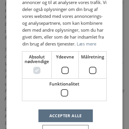
annoncer og til at analysere vores trafik. Vi
(NFS). Som et af Danmarks største akutsygehuse driver
deler også oplysninger om din brug af
og udvikler vi sygehusene i Køge, Roskilde og Nykøbing
vores websted med vores annoncerings-
F. Vi har aktivitet på alle regionens sygehuse, og vi
og analysepartnere, som kan kombinere
betjener alle regionens patienter med specialiserede
dem med andre oplysninger, som du har
sundhedsydelser samt tilbyder sundhedsydelser inden
givet dem, eller som de har indsamlet fra
for 32 forskellige lægelige specialer.
din brug af deres tjenester.
Læs mere
Som Danmarks seneste universitetshospital søger vi at
omdefinere tilgangen til, hvordan sundhedsfaglige
Absolut
Ydeevne
Målretning
nødvendige
ydelser leveres i regionen. Vi stræber efter at sikre lige
sundhedstilbud for alle. Med øget fokus på uddannelse,
forskning og innovation arbejder vi ud fra tankesættet
Funktionalitet
om at bygge bro over afstande, etablere tværfaglige
fællesskaber og bringe specialiseret behandling tættere
på borgerne.
Læs mere om Sjællands Universitetshospital, Nykøbing
ACCEPTER ALLE
F.
her
Læs mere om Sjællands Universitetshospital, Køge og