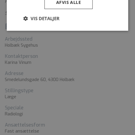
Roskilde
her
AFVIS ALLE
Se video om Sjællands Universitetshospital
her
VIS DETALJER
Fakta
Arbejdssted
Holbæk Sygehus
Kontaktperson
Karina Vinum
Adresse
Smedelundsgade 60, 4300 Holbæk
Stillingstype
Læge
Speciale
Radiologi
Ansættelsesform
Fast ansættelse