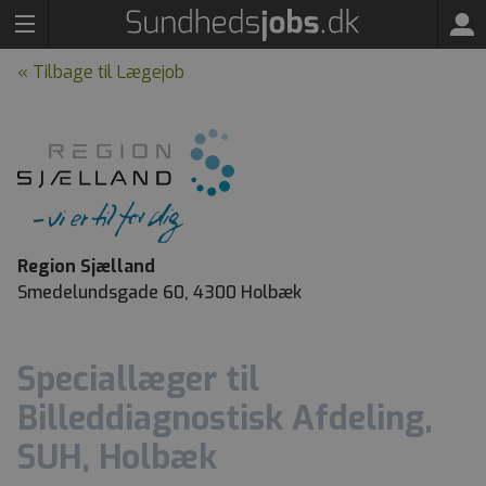
« Tilbage til Lægejob
Region Sjælland
Smedelundsgade 60, 4300 Holbæk
Speciallæger til
Billeddiagnostisk Afdeling,
SUH, Holbæk