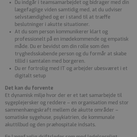
Du indgår i teamsamarbejdet og bidrager med din
lægefaglige viden samtidig med, at du udviser
selvstændighed og er i stand til at træffe
beslutninger i akutte situationer.
At du som person kommunikerer klart og
professionelt på en imødekommende og empatisk
måde. Du er bevidst om din rolle som den
tryghedsskabende person og du formår at skabe
tillid i samtalen med borgeren.
Du er fortrolig med IT og arbejder ubesværet i et
digitalt setup
Det kan du forvente
Et dynamisk miljø hvor der er et tæt samarbejde til
sygeplejersker og reddere – en organisation med stor
sammenhængskraft mellem de akutte områder –
somatiske sygehuse, psykiatrien, de kommunale
akuttilbud og den præhospitale indsats.
En lægefaglig driftsleder som med ledelsespligt-