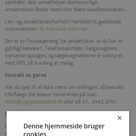
samtaler, sker ansættelser kontinuerligt.
Ansættelsen finder sted i Det Nære Sundhedsvæsen.
Løn- og ansættelsesforhold i henhold til gældende
overenskomst.
Du kan læse mere her.
Det er en forudsætning for ansættelse, at du har et
gyldigt kørekort. Telefonsamtaler i lægevagtens
visitation optages, og lægevagtsbilerne er udstyret
med GPS, så tracking er mulig.
Kontakt os gerne
Har du lyst til at høre mere om stillingen, så kontakt
Cheflæge Ole Mazur Hendriksen på mail:
olmh@regionsjaelland.dk
eller på tlf.: 2442 2747.
Om Region Sjællands Lægevagt
×
Denne hjemmeside bruger
Lægevagten varetager borgernes behov for hjælp ved
cookies
akut opstået sygdom uden for egen læges åbningstid.