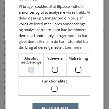
Vi tager imod opkald fra borgerne, kører på sygebesøg
Vi bruger cookies til at tilpasse indhold,
i lægevagtsbiler og bemander
annoncer og til at analysere vores trafik. Vi
lægevagtskonsultationer fordelt på
11 steder i
deler også oplysninger om din brug af
regionen
.
vores websted med vores annoncerings-
og analysepartnere, som kan kombinere
Vores mål er at bidrage til at skabe øget sammenhæng,
dem med andre oplysninger, som du har
nærhed og kvalitet i den akutte behandling af
givet dem, eller som de har indsamlet fra
borgerne i Region Sjælland. Det betyder bl.a., at vi
din brug af deres tjenester.
Læs mere
arbejder for at afslutte flest mulige behandlinger kan
afsluttes tæt på eller i borgernes eget hjem.
Absolut
Ydeevne
Målretning
nødvendige
Vi er en datadrevet lægevagt, som løbende vil blive
udviklet med afsæt i den nyeste viden og de nyeste
erfaringer fra bl.a. borgere og fagpersoner. Vi lægger
Funktionalitet
vægt på at være en fællesskabsbaseret arbejdsplads,
hvor forskellige faggrupper bidrager med det, de er
bedst til.
Du kan læse mere om strategien ”
Sundhed tæt på dig
”
ACCEPTER ALLE
og ”
Sundhedsaftalen
”, som tilsammen danner