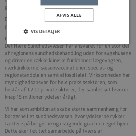
grundlaget for vores vision.
AFVIS ALLE
Du kan se vores organisationsdiagram
her
og vores
præsentationsvideo af Det Nære Sundhedsvæsen
her
.
VIS DETALJER
Om Det Nære Sundhedsvæsen
Det Nære Sundhedsvæsen har ansvaret for en stor del
af regionens sundhedsbehandling uden for sygehusene
og driver en række kliniske funktioner: lægevagten,
nærklinikkerne, sæsonvaccinationer, special- og
regionstandplejen samt eHospitalet. Virksomheden har
myndighedsansvar for hele praksissektoren, som
består af 1.200 private aktører, der samlet set leverer
knap 15 millioner ydelser årligt.
Vi har som ambition at skabe større sammenhæng for
borgerne i et sundhedsvæsen, hvor ydelserne rykker
tættere på borgerne og i stigende grad ud i eget hjem.
Dette sker i et tæt samarbejde på tværs af