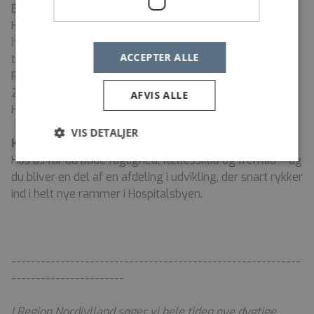
Bemærk: I 2026 flytter Aalborg Universitetshospital ud i
Hospitalsbyen i Aalborg Øst (Læs mere:
Byg
hospitalsbyen
). Du vil derfor blive ansat med
ACCEPTER ALLE
tjenestested på Nord-matriklen på adressen
Reberbansgade 15, 9000 Aalborg til og med d. 3 maj
2026 og tjenestested i Hospitalsbyen på adressen
AFVIS ALLE
Hospitalsbyen 1, 9260 Gistrup pr. d. 4. maj 2026.
VIS DETALJER
Kort sagt
Hos os får du både faglighed, fællesskab og fremtid – og
du bliver en del af en afdeling i udvikling, der snart rykker
ind i helt nye rammer i Hospitalsbyen.
-----------------------------------------------------------
-----------------------
I Region Nordjylland søger vi hele tiden nye dygtige