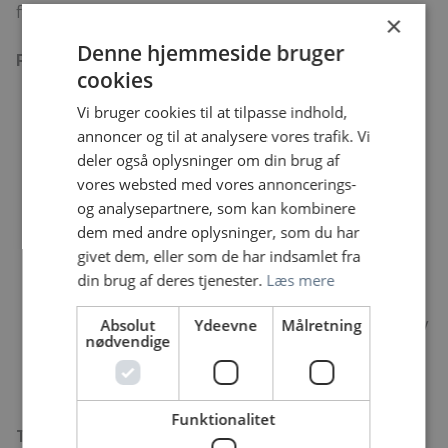
følgevagt, hvis du vil opleve afsnittet inden du søger.
×
Denne hjemmeside bruger
Praktisk
cookies
Ansøgningsfrist:
mandag den
23. marts 2026
Samtaler:
afholdes løbende
Vi bruger cookies til at tilpasse indhold,
Tiltrædelse:
1. december 2025 og løbende efter
annoncer og til at analysere vores trafik. Vi
aftale
deler også oplysninger om din brug af
Stillinger:
Fuldtid med mulighed for deltid efter
vores websted med vores annoncerings-
endt oplæring
og analysepartnere, som kan kombinere
Løn- og ansættelsesforhold efter gældende
dem med andre oplysninger, som du har
overenskomst
givet dem, eller som de har indsamlet fra
Ved indstilling til ansættelse indhentes børne- og
din brug af deres tjenester.
Læs mere
straffeattest samt referencer
Du vil blive ansat i afdelingen Anæstesi og Intensiv
Absolut
Ydeevne
Målretning
nødvendige
med dit primære ansættelsessted på
Intensivafsnit 103. Ved behov samarbejder vi på
tværs af de fire intensivafsnit i afdelingen.
Funktionalitet
Tjenestested fra Nord til Hospitalsbyen