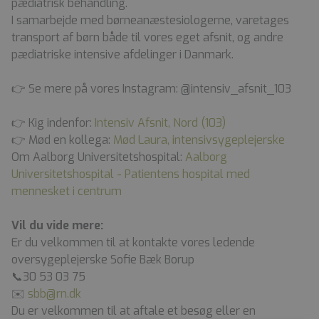
pædiatrisk behandling.
I samarbejde med børneanæstesiologerne, varetages
transport af børn både til vores eget afsnit, og andre
pædiatriske intensive afdelinger i Danmark.
👉 Se mere på vores Instagram: @intensiv_afsnit_103
👉 Kig indenfor:
Intensiv Afsnit, Nord (103)
👉 Mød en kollega:
Mød Laura, intensivsygeplejerske
Om Aalborg Universitetshospital:
Aalborg
Universitetshospital - Patientens hospital med
mennesket i centrum
Vil du vide mere:
Er du velkommen til at kontakte vores ledende
oversygeplejerske Sofie Bæk Borup
📞30 53 03 75
✉️
sbb@rn.dk
Du er velkommen til at aftale et besøg eller en