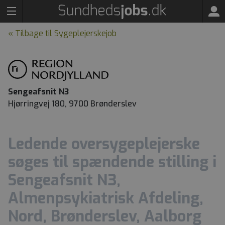
« Tilbage til Sygeplejerskejob
Sengeafsnit N3
Hjørringvej 180, 9700 Brønderslev
Ledende oversygeplejerske
søges til spændende stilling i
Sengeafsnit N3,
Almenpsykiatrisk Afdeling,
Nord, Brønderslev, Aalborg