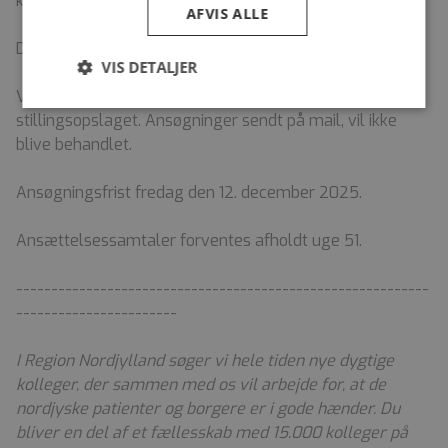
knappen og udfylde den formular, som kommer frem.
AFVIS ALLE
Du kan vedhæfte ansøgning, CV og eventuelle bilag.
VIS DETALJER
Vi modtager udelukkende ansøgninger via linket i
stillingsopslaget. Ansøgninger sendt på mail, vil ikke
blive behandlet.
Ansøgningsfrist fredag den 12. december 2025.
Ansættelsessamtaler forventes afholdt uge 51.
-----------------------------------------------------------
-----------------------
I Region Nordjylland søger vi hele tiden nye dygtige
kolleger, der sammen med os vil arbejde for, at de
nordjyske patienter og borgere er i gode hænder. Du
bliver en del af et fællesskab med 15.000 kolleger på