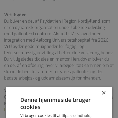
Vi tilbyder
Du bliver en del af Psykiatrien i Region Nordjylland, som
er en dynamisk organisation under løbende udvikling
med patienten i centrum. Aktuelt står vi overfor en
integration med Aalborg Universitetshospital fra 2026.
Vi tilbyder gode muligheder for faglig- og
ledelsesmæssig udvikling alt efter dine ønsker og behov.
Du vil ligeledes tildeles en mentor. Herudover bliver du
en del af en afdeling, hvor vi arbejder tæt sammen om at
skabe de bedste rammer for vores patienter og det
bedste arbejds- og uddannelsesmiljø for hinanden.
Vil du vide mere
×
Er du velkommen til at kontakte Chefsygeplejerske Helle
Denne hjemmeside bruger
K. Jakobsen tlf. 97 643863 eller via mail
cookies
h.jakobsen@rn.dk
Vi bruger cookies til at tilpasse indhold,