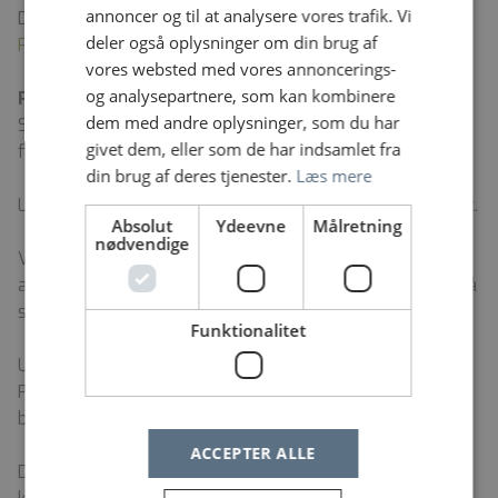
annoncer og til at analysere vores trafik. Vi
Du kan læse mere om Psykiatrien på hjemmesiden
deler også oplysninger om din brug af
Psykiatri i Region Nordjylland
vores websted med vores annoncerings-
og analysepartnere, som kan kombinere
Praktiske oplysninger
dem med andre oplysninger, som du har
Stillingen er en fuldtidsstilling til besættelse fra 1.
givet dem, eller som de har indsamlet fra
februar 2026 eller snarest derefter.
din brug af deres tjenester.
Læs mere
Løn og ansættelsesvilkår efter gældende overenskomst.
Absolut
Ydeevne
Målretning
nødvendige
Vi indhenter referencer på den person, vi ønsker at
ansætte. Er det påkrævet for stillingen, indhenter vi også
straffeattest og børneattest.
Funktionalitet
Uddannelse af studerende og elever er en af
Psykiatriens kerneopgaver, som alle medarbejdere
bidrager til.
ACCEPTER ALLE
Du sender din ansøgning ved at trykke på ”Søg Job”