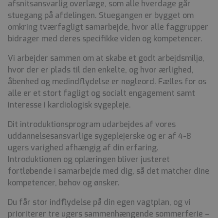
afsnitsansvarlig overlæge, som alle hverdage går
stuegang på afdelingen. Stuegangen er bygget om
omkring tværfagligt samarbejde, hvor alle faggrupper
bidrager med deres specifikke viden og kompetencer.
Vi arbejder sammen om at skabe et godt arbejdsmiljø,
hvor der er plads til den enkelte, og hvor ærlighed,
åbenhed og medindflydelse er nøgleord. F
ælles for os
alle er et stort fagligt og socialt engagement samt
interesse i kardiologisk sygepleje.
Dit introduktionsprogram udarbejdes af vores
uddannelsesansvarlige sygeplejerske og er af 4-8
ugers varighed afhængig af din erfaring.
Introduktionen og oplæringen bliver justeret
fortløbende i samarbejde med dig, så det matcher dine
kompetencer, behov og ønsker.
Du får stor indflydelse på din egen vagtplan, og vi
prioriterer tre ugers sammenhængende sommerferie –