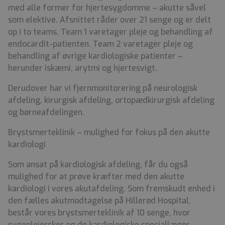
med alle former for hjertesygdomme – akutte såvel
som elektive. Afsnittet råder over 21 senge og er delt
op i to teams. Team 1 varetager pleje og behandling af
endocardit-patienten. Team 2 varetager pleje og
behandling af øvrige kardiologiske patienter –
herunder iskæmi, arytmi og hjertesvigt.
Derudover har vi fjernmonitorering på neurologisk
afdeling, kirurgisk afdeling, ortopædkirurgisk afdeling
og børneafdelingen.
Brystsmerteklinik – mulighed for fokus på den akutte
kardiologi
Som ansat på kardiologisk afdeling, får du også
mulighed for at prøve kræfter med den akutte
kardiologi i vores akutafdeling. Som fremskudt enhed i
den fælles akutmodtagelse på Hillerød Hospital,
består vores brystsmerteklinik af 10 senge, hvor
sygeplejersker og de kardiologiske speciallæger,