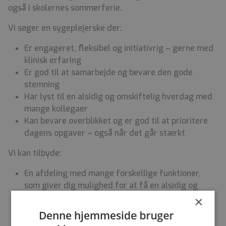
også i skolernes sommerferie.
Vi søger en sygeplejerske der:
Er engageret, fleksibel og initiativrig – gerne med
klinisk erfaring
Er god til at samarbejde og bevare den gode
stemning
Har lyst til en alsidig og omskiftelig hverdag med
mange kollegaer
Kan bevare overblikket og er god til at prioritere
dagens opgaver – også når det går stærkt
Vi kan tilbyde:
En afdeling med mange forskellige funktioner,
som giver dig mulighed for at få en alsidig og
afvekslende arbejdsuge.
×
Et veltilrettelagt introduktionsforløb i skiftende
Denne hjemmeside bruger
vagter, med en mentor og en