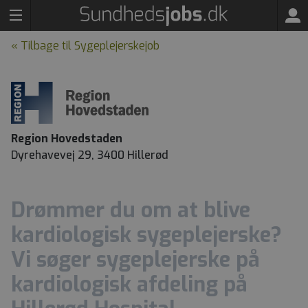
« Tilbage til Sygeplejerskejob
Region Hovedstaden
Dyrehavevej 29, 3400 Hillerød
Drømmer du om at blive
kardiologisk sygeplejerske?
Vi søger sygeplejerske på
kardiologisk afdeling på