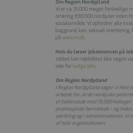
Om Region Nordjylland
Vi er ca. 15.000 meget forskellige m
omkring 590.000 nordjyder inden for
socialområde. Vi opfordrer alle kvali
baggrund, køn, seksuel orientering, 
på
www.rn.dk
.
Hvis du læser jobannoncen på Jo
Jobbet kan i øjeblikket ikke søges vi
side for
ledige jobs
.
Om Region Nordjylland
I Region Nordjylland søger vi hele 
arbejde for, at de nordjyske patient
et fællesskab med 15.000 kolleger
præhospitale beredskab – og inden f
udvikling og i administrationen. Vi
af hele organisationen.