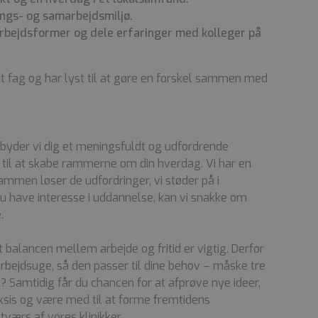
rings- og samarbejdsmiljø.
rbejdsformer og dele erfaringer med kolleger på
dit fag og har lyst til at gøre en forskel sammen med
ilbyder vi dig et meningsfuldt og udfordrende
 til at skabe rammerne om din hverdag. Vi har en
mmen løser de udfordringer, vi støder på i
 have interesse i uddannelse, kan vi snakke om
.
t balancen mellem arbejde og fritid er vigtig. Derfor
arbejdsuge, så den passer til dine behov – måske tre
 Samtidig får du chancen for at afprøve nye ideer,
aksis og være med til at forme fremtidens
værs af vores klinikker.