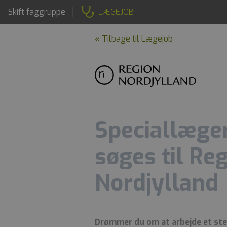
Skift faggruppe
LÆGEJOB
« Tilbage til Lægejob
Speciallæger
søges til Re
Nordjylland
Drømmer du om at arbejde et sted