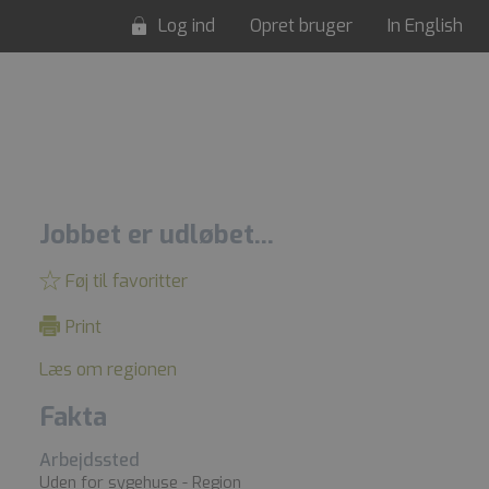
Log ind
Opret bruger
In English
Jobbet er udløbet...
Føj til favoritter
Print
Læs om regionen
Fakta
Arbejdssted
Uden for sygehuse - Region