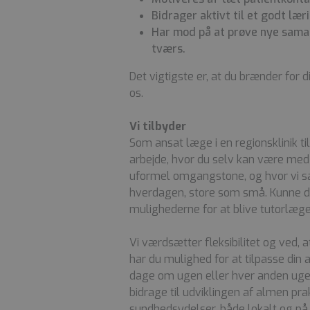
Bidrager aktivt til et godt læ
Har mod på at prøve nye sama
tværs.
Det vigtigste er, at du brænder for 
os.
Vi tilbyder
Som ansat læge i en regionsklinik t
arbejde, hvor du selv kan være med
uformel omgangstone, og hvor vi sa
hverdagen, store som små. Kunne du
mulighederne for at blive tutorlæge
Vi værdsætter fleksibilitet og ved, a
har du mulighed for at tilpasse din 
dage om ugen eller hver anden uge?
bidrage til udviklingen af almen pr
sundhedsydelser, både lokalt og på t