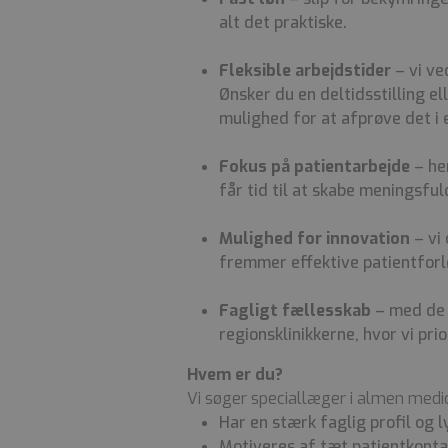
alt det praktiske.
Fleksible arbejdstider
– vi ve
Ønsker du en deltidsstilling e
mulighed for at afprøve det i e
Fokus på patientarbejde
– he
får tid til at skabe meningsful
Mulighed for innovation
– vi 
fremmer effektive patientforl
Fagligt fællesskab
– med de 
regionsklinikkerne, hvor vi pri
Hvem er du?
Vi søger speciallæger i almen medici
Har en stærk faglig profil og ly
Motiveres af tæt patientkonta