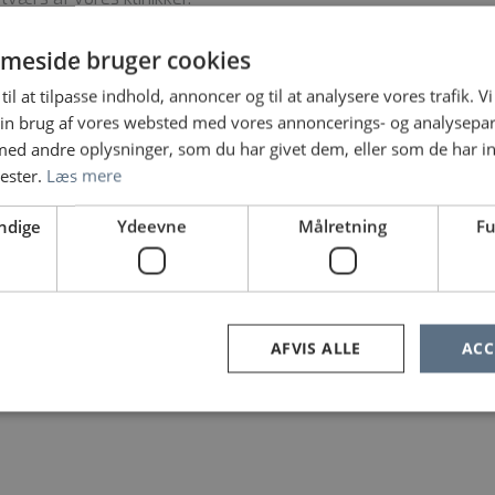
meside bruger cookies
ember 2025 fem regionsklinikker samt 2 midlertidige
til at tilpasse indhold, annoncer og til at analysere vores trafik. V
rundt omkring i hele Nordjylland: Hurup, Skelund,
in brug af vores websted med vores annoncerings- og analysepa
kshavn og Brovst. Du vælger hvilken klinik du ønsker
d andre oplysninger, som du har givet dem, eller som de har in
nester.
Læs mere
ndige
Ydeevne
Målretning
Fu
er os til at høre fra dig og drøfte, hvordan vi kan
 behov.
ak om muligheder, er du endvidere meget
Regionsklinikkerne Trine Duedal Nielsen mobil: 24 91
AFVIS ALLE
ACC
dende overlæge Kirsten Damkjær, mobil: 20 71 17 42,