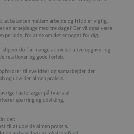
d, at balancen mellem arbejde og fritid er vigtig.
ller en arbejdsuge med tre dage? Der vil også være
n periode, for at se om det er noget for dig.
r slipper du for mange administrative opgaver og
de relationer og gode forløb.
opfordrer til nye idéer og samarbejder der
øb og udvikler almen praksis.
øvrige faste læger på tværs af
oriterer sparring og udvikling.
n, der:
st til at udvikle almen praksis.
kt og en hverdag i et lokalsamfund.