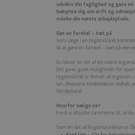
udvikle din faglighed og gøre en
bekymre dig om drift og administ
måske din næste arbejdsplads.
Gør en forskel – tæt på
Som læge i en regionsklinik komme
til at gøre en forskel – tæt på den e
Du bliver en del af en større organi
Det giver gode muligheder for spar
regionsklinik er drevet af regionen,
løn. Økonomi, klinikledelse, indkøb
Nordjylland.
Hvorfor vælge os?
Fordi vi tilbyder rammerne til, at d
Som en del af Regionsklinikkerne får
Fast løn
– slip for bekymringer