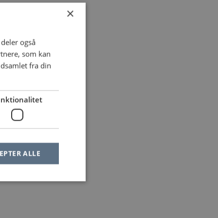
×
i deler også
rtnere, som kan
dsamlet fra din
nktionalitet
EPTER ALLE