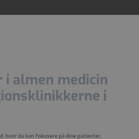
 i almen medicin
gionsklinikkerne i
, hvor du kan fokusere på dine patienter,