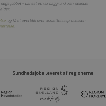
at søge jobbet – uanset etnisk baggrund, køn, seksuel
alder.
else
, og få et overblik over ansættelsesprocessen
sættelse
.
Sundhedsjobs leveret af regionerne