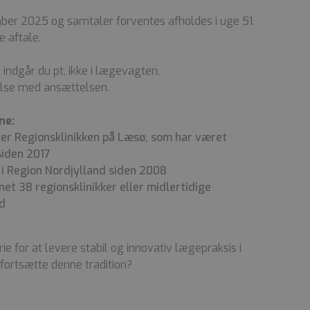
mber 2025 og samtaler forventes afholdes i uge 51.
e aftale.
indgår du pt. ikke i lægevagten.
delse med ansættelsen.
ne:
k er Regionsklinikken på Læsø, som har været
siden 2017
 i Region Nordjylland siden 2008
net 38 regionsklinikker eller midlertidige
nd
ie for at levere stabil og innovativ lægepraksis i
 fortsætte denne tradition?