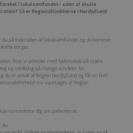
 forskel i lokalsamfundet– uden at skulle
ration? Så er Regionsklinikkerne i Nordjylland
r du på indersiden af lokalsamfundet og du kommer
nkelte borger.
sation, hvor vi arbejder med fællesskab på tværs.
ring og udvikling på mange områder. En
 og du er ansat af Region Nordjylland og får en fast
, personaleforhold mv. varetages af Region
u kan koncentrere dig om patienterne.
 du:
 om drift, indkøb og klinikledelse. Vi tager os af