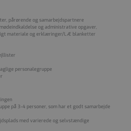
nter, pårørende og samarbejdspartnere
 mødeindkaldelse og administrative opgaver,
ligt materiale og erklæringer/LÆ blanketter
llister
aglige personalegruppe
er
lingen
ruppe på 3-4 personer, som har et godt samarbejde
jdsplads med varierede og selvstændige