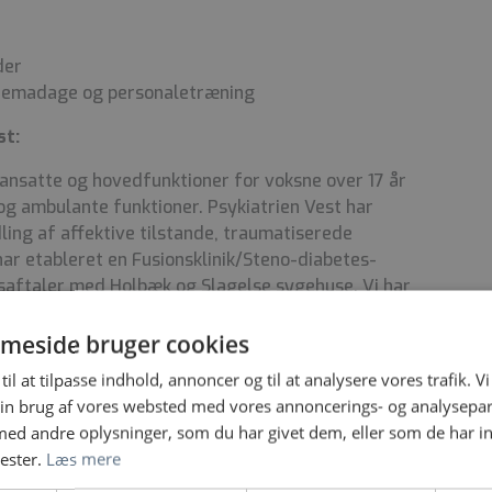
der
 temadage og personaletræning
st:
0 ansatte og hovedfunktioner for voksne over 17 år
og ambulante funktioner. Psykiatrien Vest har
ling af affektive tilstande, traumatiserede
har etableret en Fusionsklinik/Steno-diabetes-
saftaler med Holbæk og Slagelse sygehuse. Vi har
ssor i psykoterapi og flere ph.d.-studerende.
kter, der skal sikre tættere samarbejde med vores
meside bruger cookies
med at få nedbragt anvendelsen af tvang. Vores
til at tilpasse indhold, annoncer og til at analysere vores trafik. V
 recovery, inddragelse af patienter og netværk,
in brug af vores websted med vores annoncerings- og analysepa
jdsmiljø.
d andre oplysninger, som du har givet dem, eller som de har in
nester.
Læs mere