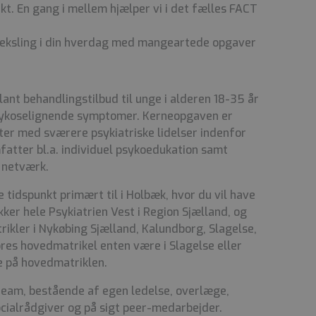
t. En gang i mellem hjælper vi i det fælles FACT
fveksling i din hverdag med mangeartede opgaver
lant behandlingstilbud til unge i alderen 18-35 år
sykoselignende symptomer. Kerneopgaven er
ter med sværere psykiatriske lidelser indenfor
tter bl.a. individuel psykoedukation samt
 netværk.
idspunkt primært til i Holbæk, hvor du vil have
ker hele Psykiatrien Vest i Region Sjælland, og
ikler i Nykøbing Sjælland, Kalundborg, Slagelse,
res hovedmatrikel enten være i Slagelse eller
e på hovedmatriklen.
 team, bestående af egen ledelse, overlæge,
ocialrådgiver og på sigt peer-medarbejder.