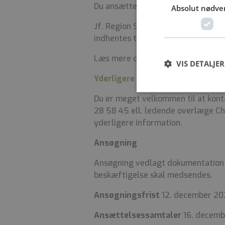
Du ansættes i henhold til gælden
Absolut nødve
Jf. Region Sjællands personalepolit
indhentes tilfredsstillende børne- 
Læs mere om Region Sjælland som
VIS DETALJER
Yderligere oplysninger
Du er meget velkommen til at kont
28 58 45 ell. ledende overlæge Ch
yderligere information.
Ansøgning
Ansøgning vedlagt dokumentation 
beskæftigelse skal medsendes.
Ansøgningsfrist
12. december 2
Ansættelsessamtaler
16. decem