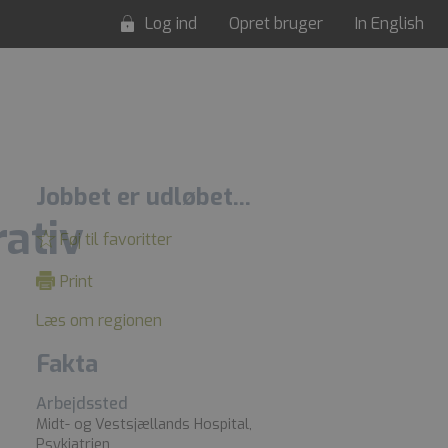
Log ind
Opret bruger
In English
Jobbet er udløbet...
ativ
Føj til favoritter
Print
Læs om regionen
Fakta
Arbejdssted
Midt- og Vestsjællands Hospital,
Psykiatrien