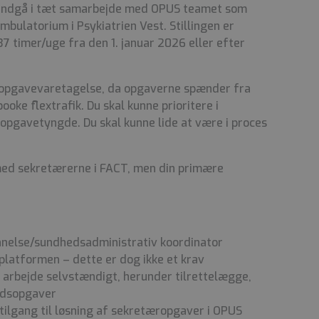
l indgå i tæt samarbejde med OPUS teamet som
bulatorium i Psykiatrien Vest. Stillingen er
 37 timer/uge fra den 1. januar 2026 eller efter
d opgavevaretagelse, da opgaverne spænder fra
booke flextrafik. Du skal kunne prioritere i
opgavetyngde. Du skal kunne lide at være i proces
 med sekretærerne i FACT, men din primære
else/sundhedsadministrativ koordinator
latformen – dette er dog ikke et krav
 arbejde selvstændigt, herunder tilrettelægge,
ejdsopgaver
tilgang til løsning af sekretæropgaver i OPUS