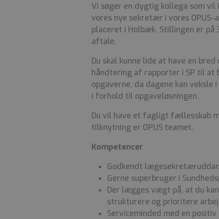
Vi søger en dygtig kollega som vi
vores nye sekretær i vores OPUS-am
placeret i Holbæk. Stillingen er på
aftale.
Du skal kunne lide at have en bre
håndtering af rapporter i SP til at 
opgaverne, da dagene kan veksle i 
i forhold til opgaveløsningen.
Du vil have et fagligt fællesskab
tilknytning er OPUS teamet.
Kompetencer
Godkendt lægesekretæruddann
Gerne superbruger i Sundhedsp
Der lægges vægt på, at du kan
strukturere og prioritere arb
Serviceminded med en positiv 