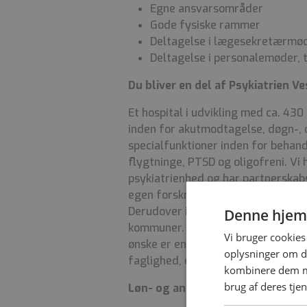
Egne ansvarsområder
Gode fysiske rammer
Deltagelse i lægesekretærmø
Deltagelse i personalemøder,
Du bliver en del af Psykiatrien Ve
Et hospital i udvikling med ca. 43
inden for akutmodtagelse, døgn-, 
specialfunktioner inden for behand
flygtninge, PTSD og oligofreni. Vi 
psykiatrienhed og har partnerskab
egen forskningsenhed med en profe
Derudover indgår vi i en del proje
Denne hjem
kommuner. Vi arbejder målrettet 
Vi bruger cookies 
ønske er en psykiatri med fokus på
oplysninger om d
faglighed, etik, uddannelse og arbe
kombinere dem me
brug af deres tje
Løn- og ansættelsesvilkår