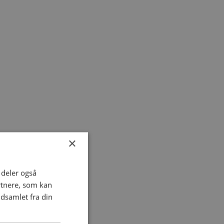
×
i deler også
rtnere, som kan
dsamlet fra din