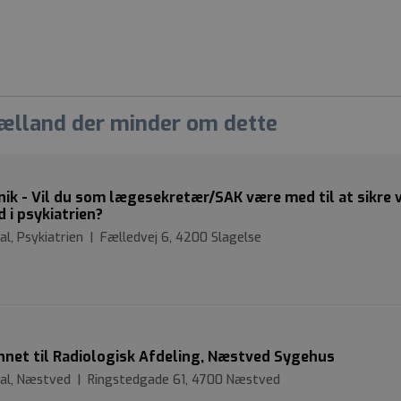
jælland der minder om dette
inik - Vil du som lægesekretær/SAK være med til at sikre 
d i psykiatrien?
al, Psykiatrien | Fælledvej 6, 4200 Slagelse
et til Radiologisk Afdeling, Næstved Sygehus
ital, Næstved | Ringstedgade 61, 4700 Næstved