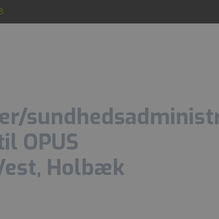
B
r/sundhedsadministr
til OPUS
Vest, Holbæk