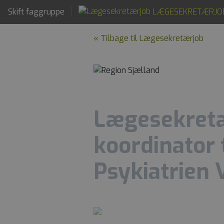
Skift faggruppe
LÆGESEKRETÆRJO
« Tilbage til Lægesekretærjob
Lægesekretæ
koordinator 
Psykiatrien 