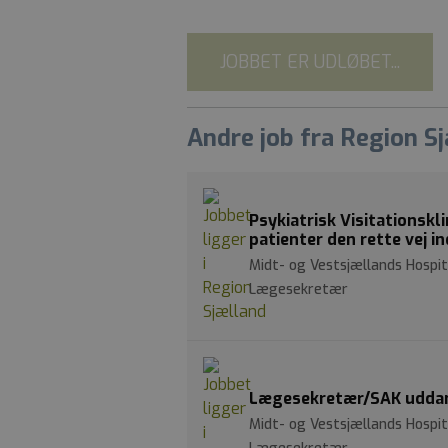
JOBBET ER UDLØBET...
Andre job fra Region S
Psykiatrisk Visitationskl
patienter den rette vej in
Midt- og Vestsjællands Hospit
Lægesekretær
Lægesekretær/SAK uddann
Midt- og Vestsjællands Hosp