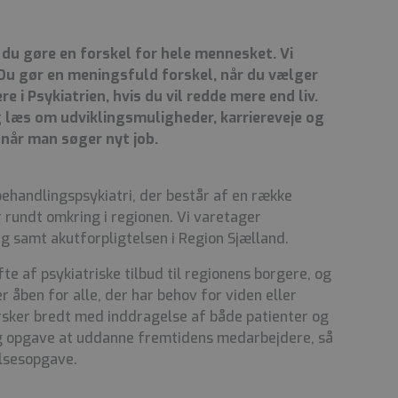
 du gøre en forskel for hele mennesket. Vi
t. Du gør en meningsfuld forskel, når du vælger
ere i Psykiatrien, hvis du vil redde mere end liv.
 læs om udviklingsmuligheder, karriereveje og
, når man søger nyt job.
behandlingspsykiatri, der består af en række
rundt omkring i regionen. Vi varetager
g samt akutforpligtelsen i Region Sjælland.
fte af psykiatriske tilbud til regionens borgere, og
 åben for alle, der har behov for viden eller
rsker bredt med inddragelse af både patienter og
ig opgave at uddanne fremtidens medarbejdere, så
lsesopgave.