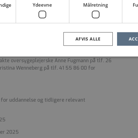
de overenskomst.
ndige
Ydeevne
Målretning
Fu
ik er det en betingelse for ansættelsen, at der
og straffeattest.
 arbejdsplads og
OPUS team vest.
AFVIS ALLE
ACC
akte oversygeplejerske Anne Fugmann på tlf. 26
ristina Wenneberg på tlf. 41 55 86 00 for
for uddannelse og tidligere relevant
025
ber 2025