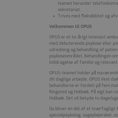
teamet herunder telefonkontak
sekretariat.
Trives med fleksibilitet og a
Velkommen til OPUS
OPUS er et to-årigt intensivt ambu
med debuterende psykose eller p
udredning og behandling af patien
psykoseområdet. Behandlingen omfa
inddragelse af familie og relevant
OPUS-teamet holder på nuværende t
dit daglige arbejde. OPUS Vest dæk
behandlerne er fordelt på fem matr
Ringsted og Holbæk. På sigt kan vo
Holbæk. Det vil betyde to dage/ug
Du bliver en del af et tværfagligt
specialpsykolog, sygeplejersker, s