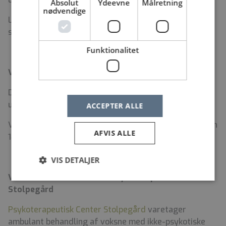
Absolut
Ydeevne
Målretning
nødvendige
Læs og hør mere om Region Hovedstadens Psykiatri
som arbejdsplads på
job-i-psykiatrien
.
Funktionalitet
Vi glæder os til at høre fra dig
Du bedes sende en motiveret ansøgning, CV og
uddannelsesbevis via linket
senest 6. januar 2026.
ACCEPTER ALLE
Vi forventer at holde ansættelsessamtaler onsdag den
AFVIS ALLE
14. januar 2026.
VIS DETALJER
Velkommen indenfor hos Psykoterapeutisk Center
Stolpegård
Psykoterapeutisk Center Stolpegård
varetager
ambulant behandling af voksne med ikke-psykotiske