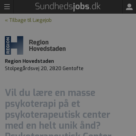
« Tilbage til Lægejob
Region Hovedstaden
Stolpegårdsvej 20, 2820 Gentofte
Vil du lære en masse
psykoterapi på et
psykoterapeutisk center
med en helt unik ånd?