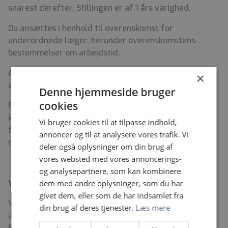
snarest derefter. Stillingen er af 1 års varighed.
Du ansættes i henhold til overenskomst for
underordnede læger, herunder overenskomstens
bestemmelser om arbejdstid.
Ambulatoriet har åbent hverdage i dagtimerne. Din
×
arbejdstid vil derfor ligge inden for dette tidsrum.
Denne hjemmeside bruger
cookies
Regionen er et døgndækket område, og du vil efter
konkret behov kunne blive planlagt med vagter uden
Vi bruger cookies til at tilpasse indhold,
for ambulatoriets åbningstider i overensstemmelse
annoncer og til at analysere vores trafik. Vi
med arbejdstidsreglerne i overenskomsten.
deler også oplysninger om din brug af
vores websted med vores annoncerings-
og analysepartnere, som kan kombinere
Vil du vide mere?
dem med andre oplysninger, som du har
givet dem, eller som de har indsamlet fra
Yderligere oplysninger om stillingen kan fås hos
din brug af deres tjenester.
Læs mere
afsnitsledende overlæge Mette Øllgaard på 38 64 53
80 eller
Mette.Oellgaard.Pedersen@regionh.dk
.