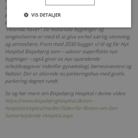
akuthospitaler. Det er bygget i 1913 og består af en del
gamle, smukke bygninger, som er fredede, og har
VIS DETALJER
parklignende udearealer, der nu er prisbelønnede
”Helende haver”. De historiske bygninger og
omgivelserne er med til at give en hel særlig stemning
og atmosfære. Frem mod 2030 bygger vi til og får Nyt
Hospital Bispebjerg som – udover superflotte nye
bygninger – også giver os nye spændende
arbejdsopgaver indenfor gynækologi, børneanæstesi og
fødsler.
Der er allerede nu parkeringshus med gratis
parkering døgnet rundt.
Se og hør mere om Bispebjerg Hospital i denne video:
https://www.bispebjerghospital.dk/om-
hospitalet/oplev/medier/Sider/Se-filmen-om-Det-
Samarbejdende-Hospital.aspx