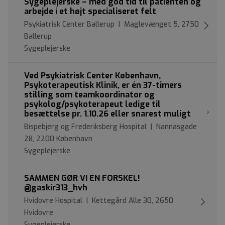
Sygeplejerske – med god tid til patienten og
arbejde i et højt specialiseret felt
Psykiatrisk Center Ballerup | Maglevænget 5, 2750
Ballerup
Sygeplejerske
Ved Psykiatrisk Center København,
Psykoterapeutisk Klinik, er én 37-timers
stilling som teamkoordinator og
psykolog/psykoterapeut ledige til
besættelse pr. 1.10.26 eller snarest muligt
Bispebjerg og Frederiksberg Hospital | Nannasgade
28, 2200 København
Sygeplejerske
SAMMEN GØR VI EN FORSKEL!
@gaskir313_hvh
Hvidovre Hospital | Kettegård Alle 30, 2650
Hvidovre
Sygeplejerske