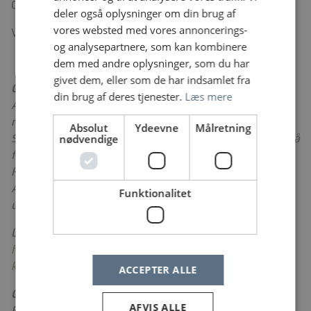
CV via vores rekrutteringssystem [link].
deler også oplysninger om din brug af
vores websted med vores annoncerings-
Vi ser frem til at modtage din ansøgning!
og analysepartnere, som kan kombinere
dem med andre oplysninger, som du har
givet dem, eller som de har indsamlet fra
Om Anæstesiologisk Afdeling
din brug af deres tjenester.
Læs mere
Anæstesiologisk Afdeling er en stor tværgående enhed
med ca. 300 medarbejdere. Læger, sygeplejersker,
Absolut
Ydeevne
Målretning
SOSU-assistenter, sekretærer og farmaceuter fordelt på
nødvendige
følgende afsnit: Anæstesi, Opvågning, Intensiv terapi,
Fælles IMA, Smerteklinikken, Sekretariat og
Akutlægebil. Afdelingen har stort fokus på forskning og
Funktionalitet
uddannelse.
Læs mere på
https://www.bispebjerghospital.dk/afdelinger-og-
klinikker/anaestesiafdeling/Sider/default.aspx
ACCEPTER ALLE
Om Bispebjerg Hospital
AFVIS ALLE
Bispebjerg Hospital er et af hovedstadens store