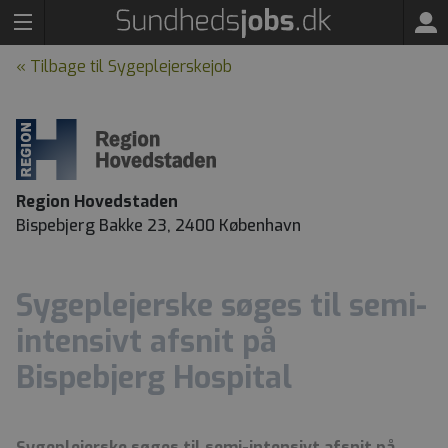
« Tilbage til Sygeplejerskejob
Region Hovedstaden
Bispebjerg Bakke 23, 2400 København
Sygeplejerske søges til semi-
intensivt afsnit på
Bispebjerg Hospital
Sygeplejerske søges til semi-intensivt afsnit på