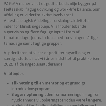
På FIMA mener vi, at et godt arbejdsmiljø bygger på
fællesskab, faglig udvikling og work-life balance. Som
afdeling er vi derfor aktivt involveret i
Anæstesiologisk Afdelings forskningsaktiviteter
indenfor klinisk sygepleje. Vi afholder løbende
supervision og flere faglige input i form af
tematorsdage, journal-clubs med forskningen, årlige
temadage samt faglige grupper.
Vi prioriterer, at vi har et godt læringsmiljø og er
særligt stolte af, at vi i år er indstillet til praktikprisen
2025 af de sygeplejestuderende.
Vi tilbyder:
Tilknytning til en mentor
og et grundigt
introduktionsprogram.
8 ugers oplæring
uden for normeringen – og for
nyuddannede vil oplæringsperioden være længere.
Mulighed for faglig udvikling og specialisering i