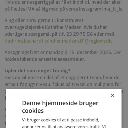
Hvis du er nysgerrig på at få et indblik i, hvad der sker
på Fælles IMA så kig med på vores instagram ima_it_is.
Ring eller skriv gerne til konstitueret
oversygeplejerske Kathrine Madsen, hvis du har
yderligere spørgsmål på tlf. 23 29 75 56 eller mail.
Kathrine.buchardt.winther.madsen.01@regionh.dk
.
Ansøgningsfrist er mandag d. 15. december 2025. Der
holdes løbende ansættelsessamtaler.
Lyder det som noget for dig?
Hvis du vil være en del af et engageret team, hvor der
er højt fagligt niveau, fokus på trivsel og mulighed for
personlig og faglig udvikling, så glæder vi os til at høre
×
fra dig.
Denne hjemmeside bruger
Ansøgning og kontakt
cookies
For yderligere information, kan du kontakte [navn] på
Vi bruger cookies til at tilpasse indhold,
telefon [telefonnummer] eller sende din ansøgning og
annoncer og til at analysere vores trafik. Vi