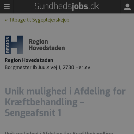
« Tilbage til Sygeplejerskejob
Region Hovedstaden
Borgmester Ib Juuls vej 1, 2730 Herlev
Unik mulighed i Afdeling for
Kræftbehandling –
Sengeafsnit 1
Unik mulighed i Afdeling for Kræftbehandling –