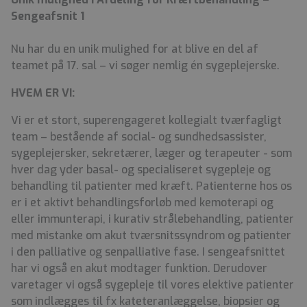
Sengeafsnit 1
Nu har du en unik mulighed for at blive en del af
teamet på 17. sal – vi søger nemlig én sygeplejerske.
HVEM ER VI:
Vi er et stort, superengageret kollegialt tværfagligt
team – bestående af social- og sundhedsassister,
sygeplejersker, sekretærer, læger og terapeuter - som
hver dag yder basal- og specialiseret sygepleje og
behandling til
patienter med kræft. Patienterne hos os
er i et aktivt behandlingsforløb med kemoterapi og
eller immunterapi, i kurativ strålebehandling, patienter
med mistanke om akut tværsnitssyndrom og patienter
i den palliative og senpalliative fase. I sengeafsnittet
har vi også en akut modtager funktion. Derudover
varetager vi også sygepleje til vores elektive patienter
som indlægges til fx kateteranlæggelse, biopsier og