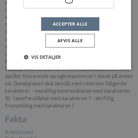
sundhedspersonale med patientkontakt, der er
uddannet i et andet EU/EØS-land end Danmark, skal
ved ansættelse i Region Hovedstaden, opfylde kravet
ACCEPTER ALLE
til sprogkompetencer* i dansk. *Autoriseret
sundhedspersonale med patientkontakt, der er
uddannet i et andet EU/EØS-land end Danmark, skal
AFVIS ALLE
ved ansættelse i Region Hovedstaden have bestået en
danskprøve (Danskuddannelse 3, som svarer til 9.
VIS DETALJER
klasses afgangseksamen) eller som minimum kunne
bestå prøven senest 1 år efter ansættelsen, eller have
opnået tilsvarende sprogkompetencer i dansk på anden
vis. Danskprøven skal bestås med minimum følgende
karakterer: • mundtlig kommunikation med karakteren
10 • læseforståelse med karakteren 7 • skriftlig
fremstilling med karakteren 7
Fakta
Arbejdssted