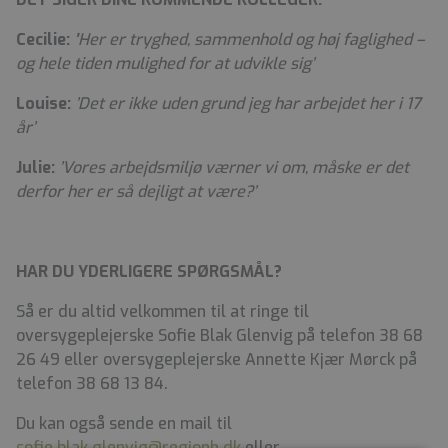
Cecilie:
’
Her er tryghed, sammenhold og høj faglighed –
og hele tiden mulighed for at udvikle sig’
Louise:
’Det er ikke uden grund jeg har arbejdet her i 17
år’
Julie:
’Vores arbejdsmiljø værner vi om, måske er det
derfor her er så dejligt at være?’
HAR DU YDERLIGERE SPØRGSMÅL?
Så er du altid velkommen til at ringe til
oversygeplejerske Sofie Blak Glenvig på telefon 38 68
26 49 eller oversygeplejerske Annette Kjær Mørck på
telefon 38 68 13 84.
Du kan også sende en mail til
sofie.blak.glenvig@regionh.dk
eller