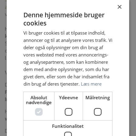
×
annette.kjaer.moerck.01@regionh.dk
- du er også
Denne hjemmeside bruger
velkommen til en uformel kop kaffe.
cookies
Husk at ansøgningsfristen er den
18. december 2025
Vi bruger cookies til at tilpasse indhold,
kl. 12.00
annoncer og til at analysere vores trafik. Vi
Samtaler vil afholdes løbende eller senest den 22.
deler også oplysninger om din brug af
december 2025. Ansøgning og CV sendes online via
vores websted med vores annoncerings-
linket her på siden.
og analysepartnere, som kan kombinere
dem med andre oplysninger, som du har
VI GLÆDER OS MEGET TIL AT MØDE DIG!
givet dem, eller som de har indsamlet fra
din brug af deres tjenester.
Læs mere
Du kan se mere om os her:
Facebook:
Kræfterne mod kræft
Absolut
Ydeevne
Målretning
Instagram:
@kraefternemodkraeft
nødvendige
Hjemmeside:
www.herlevhospital.dk/kraeftbehandling
Funktionalitet
Dine løn- og ansættelsesvilkår Autoriseret