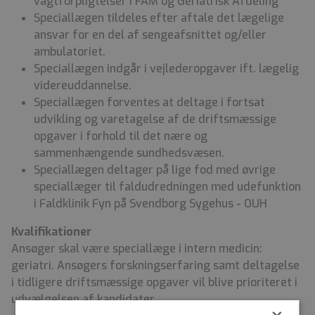
vagtforpligtelser i FAM og Geriatrisk Afdeling
Speciallægen tildeles efter aftale det lægelige
ansvar for en del af sengeafsnittet og/eller
ambulatoriet.
Speciallægen indgår i vejlederopgaver ift. lægelig
videreuddannelse.
Speciallægen forventes at deltage i fortsat
udvikling og varetagelse af de driftsmæssige
opgaver i forhold til det nære og
sammenhængende sundhedsvæsen.
Speciallægen deltager på lige fod med øvrige
speciallæger til faldudredningen med udefunktion
i Faldklinik Fyn på Svendborg Sygehus - OUH
Kvalifikationer
Ansøger skal være speciallæge i intern medicin:
geriatri. Ansøgers forskningserfaring samt deltagelse
i tidligere driftsmæssige opgaver vil blive prioriteret i
udvælgelsen af kandidater.