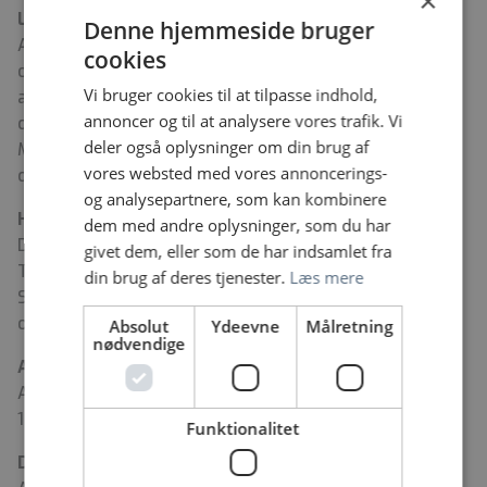
×
Løn og ansættelsesforhold
Denne hjemmeside bruger
Ansættelse som speciallægen i henhold til
cookies
overenskomst for speciallæger. Stillingen er omfattet
Vi bruger cookies til at tilpasse indhold,
af Ny Løn, hvilket betyder, at der ved samtalen skal
annoncer og til at analysere vores trafik. Vi
drøftes gensidige forventninger til lønniveau.
deler også oplysninger om din brug af
Mulighed for ansættelse som overlæge afhængig af
vores websted med vores annoncerings-
dine kvalifikationer.
og analysepartnere, som kan kombinere
Hør mere
dem med andre oplysninger, som du har
Du er velkommen til at kontakte cheflæge Anette
givet dem, eller som de har indsamlet fra
Tanderup, telefon 2137 4798, eller ledende overlæge
din brug af deres tjenester.
Læs mere
Søren Kasch, telefon 4061 3163, for yderligere
oplysninger.
Absolut
Ydeevne
Målretning
nødvendige
Ansættelsessamtaler
Ansættelsessamtaler forventes afholdt tirsdag den
13. jan.
Funktionalitet
Din ansøgning