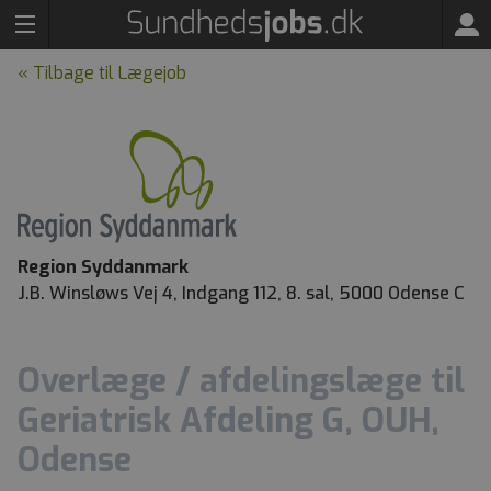
« Tilbage til Lægejob
Region Syddanmark
J.B. Winsløws Vej 4, Indgang 112, 8. sal, 5000 Odense C
Overlæge / afdelingslæge til
Geriatrisk Afdeling G, OUH,
Odense