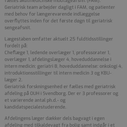
fælles akutmedicinske modtageafsnit (FAM).
Geriatrisk team arbejder dagligt i FAM, og patienter
med behov for længerevarende indlæggelse
overflyttes inden for det første døgn til geriatrisk
sengeafsnit.
Lægestaben omfatter aktuelt 25 fuldtidsstillinger
fordelt på:
Cheflæge 1, ledende overlæger 1, professorater 1,
overlæger 1, afdelingslæger 4, hoveduddannelse i
intern medicin: geriatri 8, hoveduddannelse: onkologi 4,
introduktionsstillinger til intern medicin 3 og KBU-
læger 2.
Geriatrisk forskningsenhed er fælles med geriatrisk
afdeling på OUH i Svendborg. Der er 3 professorer og
et varierende antal ph.d.- og
kandidatspecialestuderende.
Afdelingens læger dækker dels bagvagt i egen
afdeling med tilkaldevagt fra bolig samt indgår i et