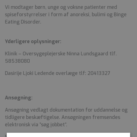
Vi modtager børn, unge og voksne patienter med
spiseforstyrrelser i form af anoreksi, bulimi og Binge
Eating Disorder.
Yderligere oplysninger:
Klinik – Oversygeplejerske Ninna Lundsgaard tlf.
58538080
Dasirije Ljoki Ledende overlæge tlf: 20413327
Ansøgning:
Ansøgning vedlagt dokumentation for uddannelse og
tidligere beskæftigelse. Ansøgningen fremsendes
elektronisk via ”søg jobbet”.
Samtale: Den 7. januar 2026 mellem kl. 9-12