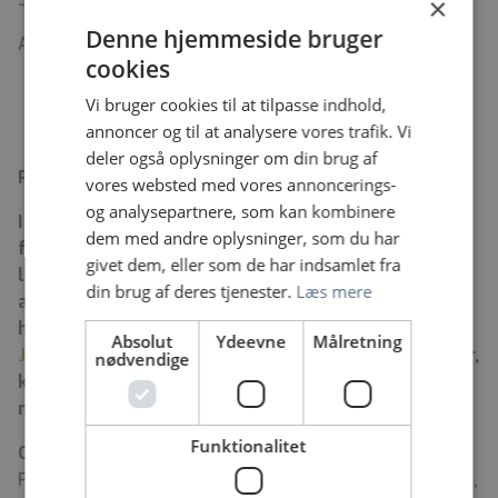
×
Denne hjemmeside bruger
Ansættelse: Den 1. marts 2026.
cookies
Vi bruger cookies til at tilpasse indhold,
annoncer og til at analysere vores trafik. Vi
deler også oplysninger om din brug af
Psykiatrien som arbejdsplads
vores websted med vores annoncerings-
og analysepartnere, som kan kombinere
I Psykiatrien Region Sjælland kan du gøre en forskel
dem med andre oplysninger, som du har
for hele mennesket. Vi skaber håb, vilje og lyst til
givet dem, eller som de har indsamlet fra
livet. Du gør en meningsfuld forskel, når du vælger
din brug af deres tjenester.
Læs mere
at arbejde i Psykiatrien. Gør karriere i Psykiatrien,
hvis du vil redde mere end liv. Se mere på
Absolut
Ydeevne
Målretning
Jobipsykiatrien.dk
– og læs om udviklingsmuligheder,
nødvendige
karriereveje og alt det andet som er rart at vide, når
man søger nyt job.
Funktionalitet
Om Psykiatrien
Psykiatrien Region Sjælland er en behandlingspsykiatri,