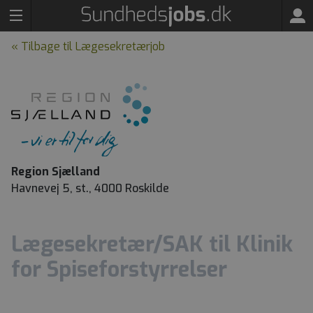
« Tilbage til Lægesekretærjob
Region Sjælland
Havnevej 5, st., 4000 Roskilde
Lægesekretær/SAK til Klinik
for Spiseforstyrrelser