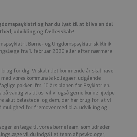
domspsykiatri og har du lyst til at blive en del
lthed, udvikling og fællesskab?
spsykiatri, Børne- og Ungdomspsykiatrisk klinik
ingslæge fra 1. februar 2026 eller efter nærmere
r brug for dig. Vi skal i det kommende år skal have
e med vores kommunale kollegaer, udgående
glige pakker ifm. 10 års planen for Psykiatrien.
å vanlig vis til os, vil vi også gerne kunne hjælpe
 akut belastede, og dem, der har brug for, at vi
 få mulighed for fremover med bl.a. udvikling og
vi søger en læge til vores børneteam, som udreder
ingslæge vil du indgå i et team af psykologer,