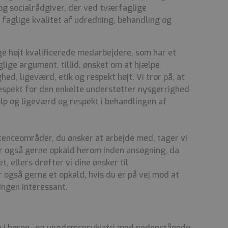
og socialrådgiver, der ved tværfaglige
n faglige kvalitet af udredning, behandling og
ge højt kvalificerede medarbejdere, som har et
ige argument, tillid, ønsket om at hjælpe
ed, ligeværd, etik og respekt højt. Vi tror på, at
espekt for den enkelte understøtter nysgerrighed
ælp og ligeværd og respekt i behandlingen af
tenceområder, du ønsker at arbejde med, tager vi
er også gerne opkald herom inden ansøgning, da
et, ellers drøfter vi dine ønsker til
også gerne et opkald, hvis du er på vej mod at
lingen interessant.
ge i børne- og ungdomspsykiatri med nedenstående