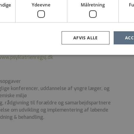
ndige
Ydeevne
Målretning
Fu
okus på mentalisering og rammer og strukturer,
tur samt en opdateret og nuanceret faglighed.
ynamisk referenceramme med respekt for og
AFVIS ALLE
ACC
ske viden indenfor såvel det samlede
felt.
www.psykiatrienregsj.dk
gsopgaver
glige konferencer, uddannelse af yngre læger, og
demiske miljø
ng, rådgivning til forældre og samarbejdspartnere
else om udvikling og implementering af løbende
edning & behandling.