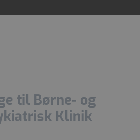
e til Børne- og
iatrisk Klinik