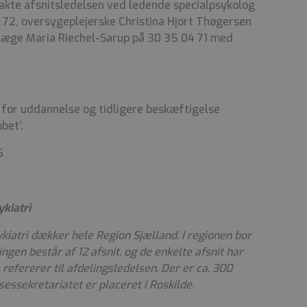
akte afsnitsledelsen ved ledende specialpsykolog
 72, oversygeplejerske Christina Hjort Thøgersen
læge Maria Riechel-Sarup på 30 35 04 71 med
for uddannelse og tidligere beskæftigelse
bet’.
6
kiatri
iatri dækker hele Region Sjælland. I regionen bor
ngen består af 12 afsnit, og de enkelte afsnit har
 refererer til afdelingsledelsen. Der er ca. 300
sessekretariatet er placeret i Roskilde.