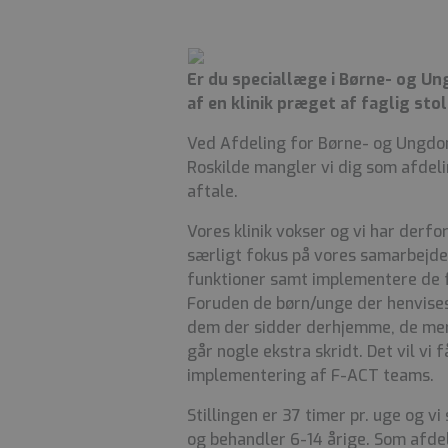
Er du speciallæge i Børne- og Ung
af en klinik præget af faglig sto
Ved Afdeling for Børne- og Ungdom
Roskilde mangler vi dig som afdel
aftale.
Vores klinik vokser og vi har derfo
særligt fokus på vores samarbejd
funktioner samt implementere de fa
Foruden de børn/unge der henvises p
dem der sidder derhjemme, de mere
går nogle ekstra skridt. Det vil vi
implementering af F-ACT teams.
Stillingen er 37 timer pr. uge og 
og behandler 6-14 årige. Som afdel