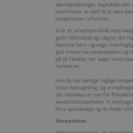
specialpsykologer, sygeplejersker 
konferencer er med til at sikre de
kompetencer i afsnittet.
Vi er en arbejdsom klinik med man
godt fællesskab og vægter det fagl
henviste børn- og unge, tværfagligh
god trivsel hos medarbejdere og r
på de familier, der søger vores hj
familierne.
Hvis du har særlige faglige kompe
disse i betragtning. Og vi modtag
der i klinikken er rum for fleksibilit
ansættelsessamtalen. Vi modtager 
blive speciallæge og du finder stil
Kompetencer
Stillingen kan søges af speciallæ