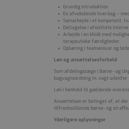
Grundig introduktion
En afvekslende hverdag – med 
Samarbejde i et kompetent, tv
Deltagelse i afsnittets intern
Arbejde i en klinik med mulig
terapeutiske færdigheder.
Oplæring i teamansvar og led
Løn og ansættelsesforhold
Som afdelingslæge i Børne- og Ungd
bagvagtsordning m. vagt udenfor t
Løn i henhold til gældende overen
Ansættelsen er betinget af, at der
tilfredsstillende børne- og straffea
Yderligere oplysninger