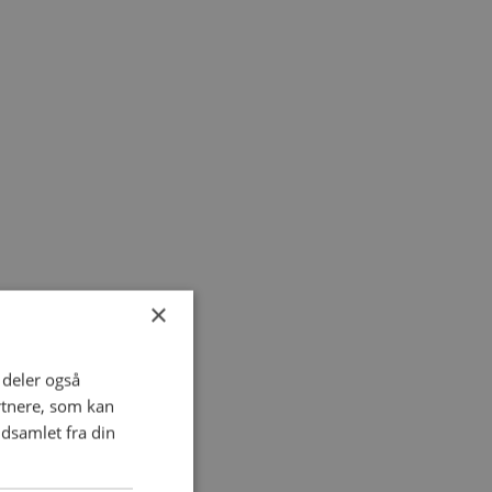
×
i deler også
rtnere, som kan
dsamlet fra din