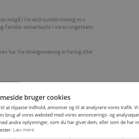
an indgå i forældreundervisning m.v.
 familie-samarbejde i vores ungeteam.
eren har forskningsmæssig erfaring eller
der administrere egne ressourcer afbalanceret
andlingsmæssig, etisk og juridisk art
meside bruger cookies
nik, Roskilde
til at tilpasse indhold, annoncer og til at analysere vores trafik. V
in brug af vores websted med vores annoncerings- og analysepa
 udredning og behandling af børn og unge i
d andre oplysninger, som du har givet dem, eller som de har in
lidelser. Den samlede medarbejdergruppe er opdelt
nester.
Læs mere
 henholdsvis børne- og ungeområdet - herunder