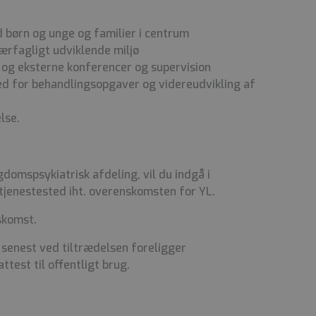
børn og unge og familier i centrum
ærfagligt udviklende miljø
e og eksterne konferencer og supervision
hed for behandlingsopgaver og videreudvikling af
else.
omspsykiatrisk afdeling, vil du indgå i
jenestested iht. overenskomsten for YL.
skomst.
 senest ved tiltrædelsen foreligger
ttest til offentligt brug.