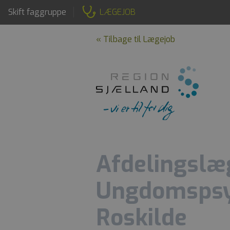
Skift faggruppe
LÆGEJOB
« Tilbage til Lægejob
Afdelingslæg
Ungdomspsyk
Roskilde