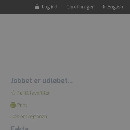
Log ind
Opret bruger
In English
Jobbet er udløbet...
Føj til favoritter
Print
Læs om regionen
Fakta