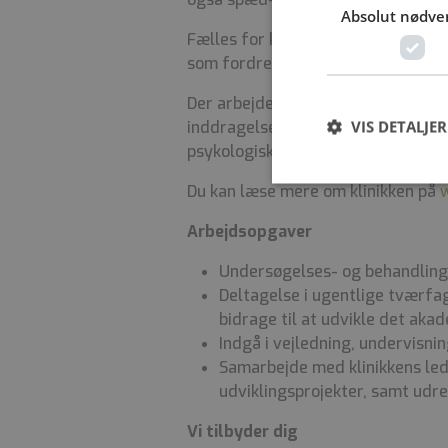
Absolut nødve
Fælles for klinikkens ledelse er f
som fordrer en mentaliserende kul
Der arbejdes på baggrund af en d
VIS DETALJER
inddragelse af den nyeste teoreti
psykologiske, som det psykiatriske 
Du kan læse mere om klinikken på
Arbejdsopgaver
Undersøgelses- og behandlin
Deltagelse i ugentlige tværfa
bidrage til at udvikle det aka
Indgå i vejledning, undervisni
Samarbejde med klinikkens led
udviklingsprojekter, samt udr
Vi tilbyder dig