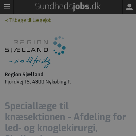
« Tilbage til Lægejob
Region Sjælland
Fjordvej 15, 4800 Nykøbing F.
Speciallæge til
knæsektionen - Afdeling for
led- og knoglekirurgi,