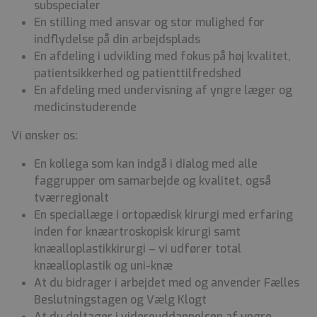
subspecialer
En stilling med ansvar og stor mulighed for
indflydelse på din arbejdsplads
En afdeling i udvikling med fokus på høj kvalitet,
patientsikkerhed og patienttilfredshed
En afdeling med undervisning af yngre læger og
medicinstuderende
Vi ønsker os:
En kollega som kan indgå i dialog med alle
faggrupper om samarbejde og kvalitet, også
tværregionalt
En speciallæge i ortopædisk kirurgi med erfaring
inden for knæartroskopisk kirurgi samt
knæalloplastikkirurgi – vi udfører total
knæalloplastik og uni-knæ
At du bidrager i arbejdet med og anvender Fælles
Beslutningstagen og Vælg Klogt
At du deltager i videreuddannelsen af yngre