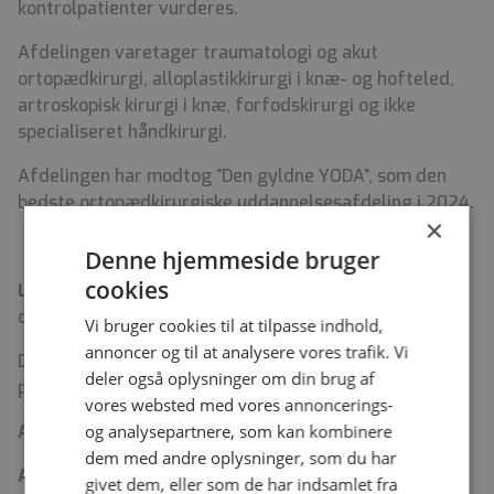
kontrolpatienter vurderes.
Afdelingen varetager traumatologi og akut
ortopædkirurgi, alloplastikkirurgi i knæ- og hofteled,
artroskopisk kirurgi i knæ, forfodskirurgi og ikke
specialiseret håndkirurgi.
Afdelingen har modtog ”Den gyldne YODA”, som den
bedste ortopædkirurgiske uddannelsesafdeling i 2024.
×
Denne hjemmeside bruger
cookies
Løn- og ansættelsesvilkår:
Efter gældende
overenskomst mellem Danske Regioner og YL.
Vi bruger cookies til at tilpasse indhold,
annoncer og til at analysere vores trafik. Vi
Du kan læse mere om Nykøbing F. Sygehus
deler også oplysninger om din brug af
på
www.regionsjaelland.dk
vores websted med vores annoncerings-
og analysepartnere, som kan kombinere
Ansøgningsfrist:
Fredag den 30.01.26
dem med andre oplysninger, som du har
Ansættelsessamtaler afholdes tirsdag den
givet dem, eller som de har indsamlet fra