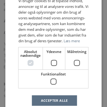
Vi bruger cookies til at tilpasse indhold,
og/eller nefrologi. Uddannelsen tilrettelægges og
annoncer og til at analysere vores trafik. Vi
evalueres med udgangspunkt i de 7 lægeroller.
deler også oplysninger om din brug af
vores websted med vores annoncerings-
Ansøgningsfrist:
20/1-2026
og analysepartnere, som kan kombinere
dem med andre oplysninger, som du har
Ansættelsessamtaler:
Forventes afholdt i uge 5–6
givet dem, eller som de har indsamlet fra
din brug af deres tjenester.
Læs mere
Yderligere oplysninger om stillingen kan fås ved
henvendelse til:
Absolut
Ydeevne
Målretning
Thomas Guldager Lauridsen Cheflæge, Ph.d.
nødvendige
Tlf.: 97 66 37 20
E-mail:
t.lauridsen@rn.dk
Funktionalitet
Hvis du læser jobannoncen på Jobnet.dk
Jobbet kan i øjeblikket ikke søges via Jobnet. Vi henviser i
stedet til Region Nordjyllands side for
ledige jobs
.
ACCEPTER ALLE