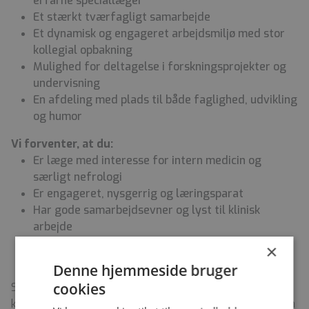
erfarne speciallæger
Et stærkt tværfagligt samarbejde
Et dynamisk og engageret arbejdsmiljø med stor
kollegial opbakning
Mulighed for deltagelse i forskningsprojekter og
undervisning
En afdeling med plads til både faglighed, udvikling
og humor
Vi forventer, at du:
Er læge med interesse for intern medicin og
særligt nefrologi
Er engageret, nysgerrig og læringsparat
Har gode samarbejdsevner og lyst til klinisk
arbejde
Bidrager aktivt til et godt arbejdsmiljø og
×
afdelingens fortsatte udvikling
Denne hjemmeside bruger
cookies
Stillingen giver mulighed for at opnå kompetencer, der
kvalificerer til videre uddannelse inden for intern medicin